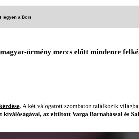
tt legyen a Bors
A magyar-örmény meccs előtt mindenre felké
kérdése
. A két válogatott szombaton találkozik világba
kiválóságával, az eltiltott Varga Barnabással és Sa