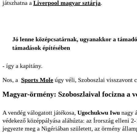
játszhatna a
Liverpool magyar sztárja
.
Jó lenne középcsatárnak, ugyanakkor a támadókh
támadások építésében
- így a kapitány.
Nos, a
Sports Mole
úgy véli, Szoboszlai visszavont 
Magyar-örmény: Szoboszlaival focizna a v
A vendég válogatott játékosa,
Ugochukwu Iwu
nagy 
védekező középpályása aláhúzta: az Írország elleni 2-
jegyezte meg a Nigériában született, az örmény álla