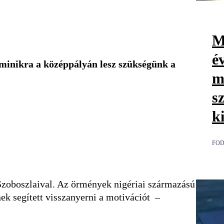
M
é
ominikra a középpályán lesz szükségünk a
m
s
k
FOD
Szoboszlaival. Az örmények nigériai származású
ek segített visszanyerni a motivációt –