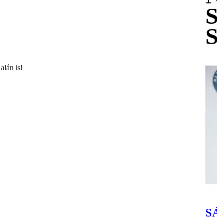
alán is!
S