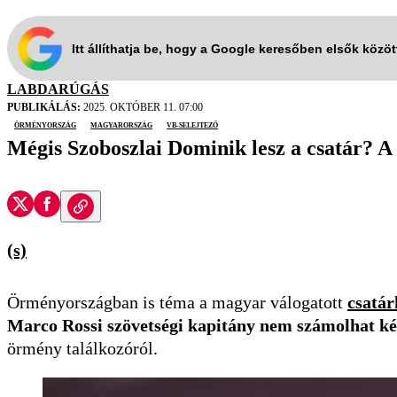
Itt állíthatja be, hogy a Google keresőben elsők közö
LABDARÚGÁS
PUBLIKÁLÁS:
2025. OKTÓBER 11. 07:00
Örményország
Magyarország
vb-selejtező
Mégis Szoboszlai Dominik lesz a csatár? 
(s)
Örményországban is téma a magyar válogatott
csatár
Marco Rossi szövetségi kapitány nem számolhat két 
örmény találkozóról.