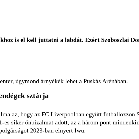
oz is el kell juttatni a labdát. Ezért Szoboszlai D
center, úgymond árnyékék lehet a Puskás Arénában.
endégek sztárja
álma az, hogy az FC Liverpoolban együtt futballozzon 
1-es siker önbizalmat adott, az a három pont mindenkin
mpolgárságot 2023-ban elnyert Iwu.