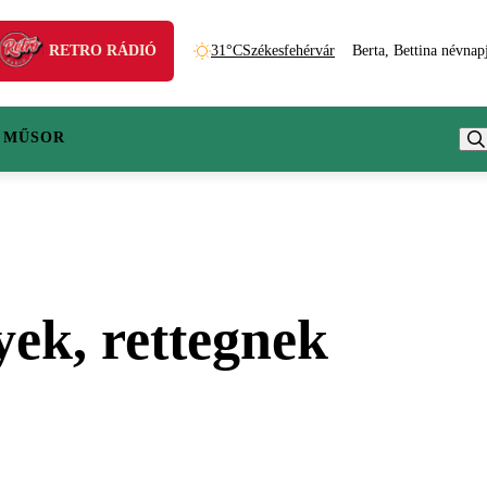
RETRO RÁDIÓ
31°C
Székesfehérvár
Berta, Bettina névnap
 MŰSOR
ek, rettegnek