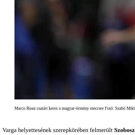
Marco Rossi csatárt keres a magyar-örmény meccsre Fotó: Szabó Mikl
Varga helyettesének szerepkörében felmerült
Szobosz