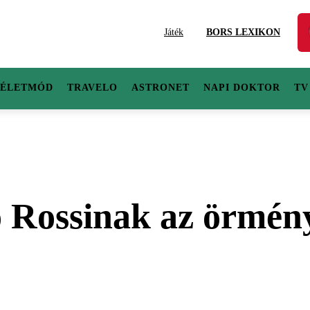
Játék
BORS LEXIKON
ÉLETMÓD
TRAVELO
ASTRONET
NAPI DOKTOR
TV
Rossinak az örmény