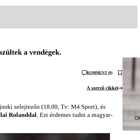
szültek a vendégek.
KOMMENT (0)
A szerző cikkei
jnoki selejtezőn (18.00, Tv: M4 Sport), és
llai Rolanddal
. Ezt érdemes tudni a magyar-