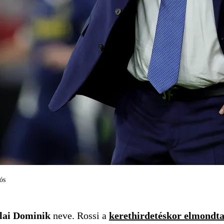
ós
lai Dominik
neve. Rossi a
kerethirdetéskor elmondt