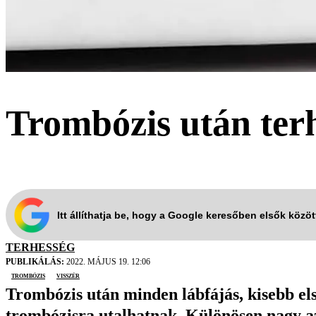
Trombózis után terh
Itt állíthatja be, hogy a Google keresőben elsők közö
TERHESSÉG
PUBLIKÁLÁS:
2022. MÁJUS 19. 12:06
trombózis
visszér
Trombózis után minden lábfájás, kisebb els
trombózisra utalhatnak. Különösen nagy a