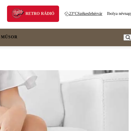
RETRO RÁDIÓ
23°C
Székesfehérvár
Ibolya névnap
 MŰSOR