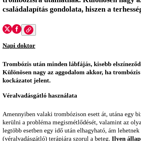
családalapítás gondolata, hiszen a terhessé
Napi doktor
Trombózis után minden lábfájás, kisebb elszíneződ
Különösen nagy az aggodalom akkor, ha trombózis u
kockázatot jelent.
Véralvadásgátló használata
Amennyiben valaki trombózison esett át, utána egy bi
kerülni a probléma megismétlődését, valamint az oly
legtöbb esetben egy idő után elhagyható, ám lehetnek
(véralvadásgátló) terápiára szorul a beteg.
Ilyen álla