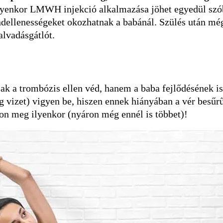
yenkor LMWH injekció alkalmazása jöhet egyedül szób
 rendellenességeket okozhatnak a babánál. Szülés után mé
lvadásgátlót.
 a trombózis ellen véd, hanem a baba fejlődésének is 
 vizet) vigyen be, hiszen ennek hiányában a vér besűr
gyon meg ilyenkor (nyáron még ennél is többet)!