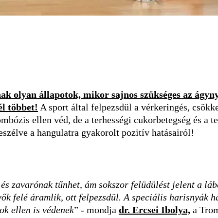
nak olyan állapotok, mikor sajnos szükséges az ágyn
él többet!
A sport által felpezsdül a vérkeringés, csökk
rombózis ellen véd, de a terhességi cukorbetegség és a t
szélve a hangulatra gyakorolt pozitív hatásairól!
és zavarónak tűnhet, ám sokszor felüdülést jelent a lá
ők felé áramlik, ott felpezsdül. A speciális harisnyák 
ok ellen is védenek
” - mondja
dr. Ercsei Ibolya,
a Trom