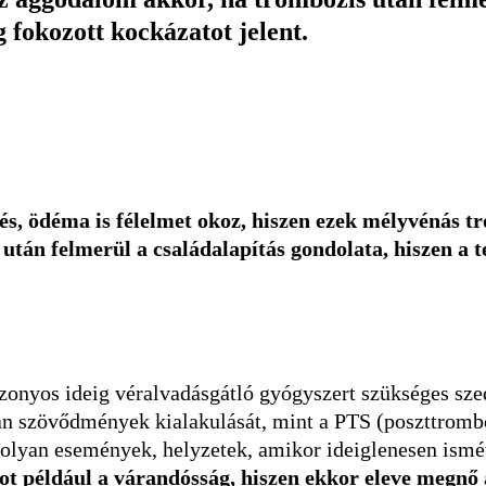
g fokozott kockázatot jelent.
és, ödéma is félelmet okoz, hiszen ezek mélyvénás t
tán felmerül a családalapítás gondolata, hiszen a t
zonyos ideig véralvadásgátló gyógyszert szükséges sze
an szövődmények kialakulását, mint a PTS (poszttromb
 olyan események, helyzetek, amikor ideiglenesen ismé
pot például a várandósság, hiszen ekkor eleve megnő