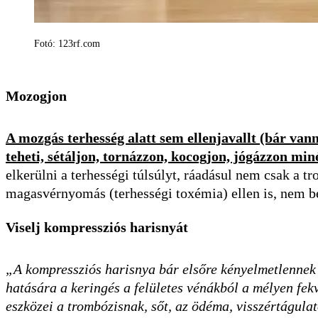
Fotó: 123rf.com
Mozogjon
A mozgás terhesség alatt sem ellenjavallt (bár van
teheti, sétáljon, tornázzon, kocogjon, jógázzon min
elkerülni a terhességi túlsúlyt, ráadásul nem csak a t
magasvérnyomás (terhességi toxémia) ellen is, nem be
Viselj kompressziós harisnyát
„A kompressziós harisnya bár elsőre kényelmetlennek 
hatására a keringés a felületes vénákból a mélyen fekv
eszközei a trombózisnak, sőt, az ödéma, visszértágulat