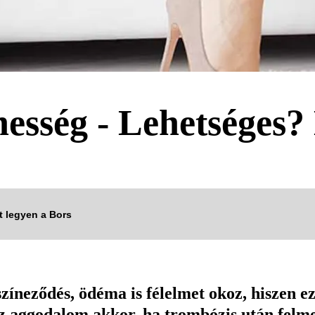
esség - Lehetséges? 
tt legyen a Bors
zíneződés, ödéma is félelmet okoz, hiszen 
z aggodalom akkor, ha trombózis után felme