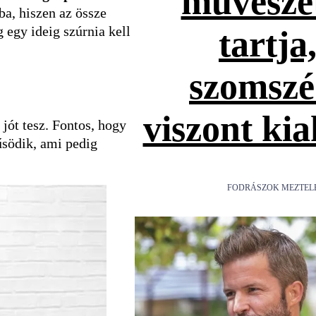
művésze
a, hiszen az össze
g egy ideig szúrnia kell
tartja
szomsz
viszont ki
jót tesz. Fontos, hogy
űsödik, ami pedig
FODRÁSZOK MEZTEL