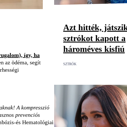
Azt hitték, játszi
sztrókot kapott a
hároméves kisfiú
yugalom), így, ha
en az ödéma, segít
SZTRÓK
erhességi
baknak! A kompresszió
hasznos prevenciós
bózis-és Hematológiai