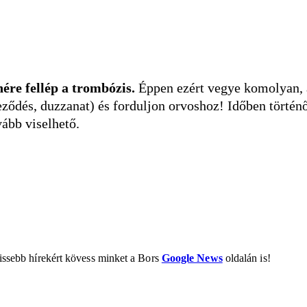
ére fellép a trombózis.
Éppen ezért vegye komolyan, 
neződés, duzzanat) és forduljon orvoshoz! Időben történ
ább viselhető.
rissebb hírekért kövess minket a Bors
Google News
oldalán is!