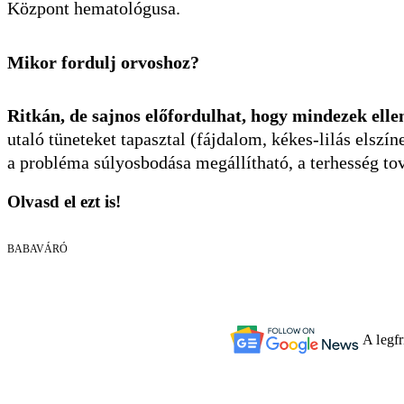
Központ hematológusa.
Mikor fordulj orvoshoz?
Ritkán, de sajnos előfordulhat, hogy mindezek ellen
utaló tüneteket tapasztal (fájdalom, kékes-lilás elszí
a probléma súlyosbodása megállítható, a terhesség tov
Olvasd el ezt is!
BABAVÁRÓ
A legf