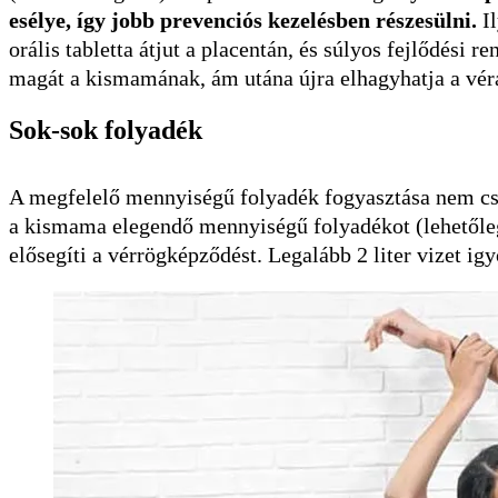
esélye, így jobb prevenciós kezelésben részesülni.
Il
orális tabletta átjut a placentán, és súlyos fejlődési
magát a kismamának, ám utána újra elhagyhatja a véra
Sok-sok folyadék
A megfelelő mennyiségű folyadék fogyasztása nem csak
a kismama elegendő mennyiségű folyadékot (lehetőleg
elősegíti a vérrögképződést. Legalább 2 liter vizet i