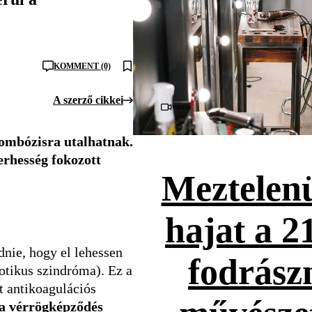
KOMMENT (0)
A szerző cikkei
Videó
rombózisra utalhatnak.
erhesség fokozott
Meztelenü
hajat a 2
dnie, hogy el lehessen
fodrász
otikus szindróma). Ez a
t antikoagulációs
 a vérrögképződés