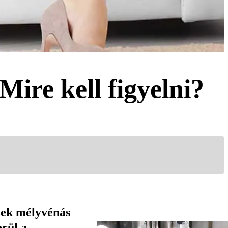
Mire kell figyelni?
ezek mélyvénás
rül a