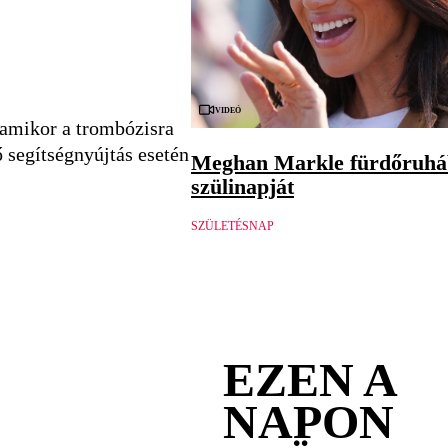
Videó
amikor a trombózisra
ő segítségnyújtás esetén
Meghan Markle fürdőruhá
szülinapját
SZÜLETÉSNAP
EZEN A
NAPON