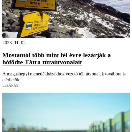
2023. 11. 02.
Mostantól több mint fél évre lezárják a
hófödte Tátra túraútvonalait
A magashegyi menedékházakhoz vezető téli útvonalak továbbra is
elérhetők.
LEZÁRÁS