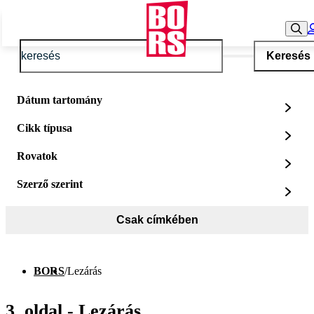
Keresés
Dátum tartomány
Cikk típusa
Rovatok
Szerző szerint
Csak címkében
BORS
/
Lezárás
3. oldal - Lezárás