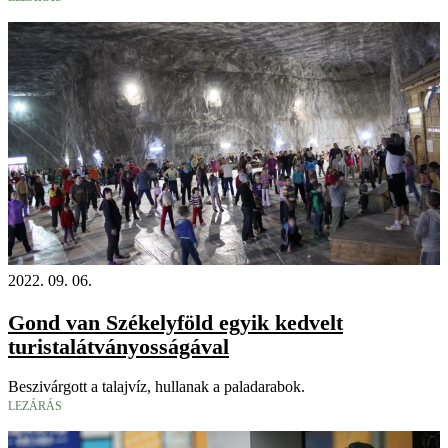
2022. 09. 06.
Gond van Székelyföld egyik kedvelt
turistalátványosságával
Beszivárgott a talajvíz, hullanak a paladarabok.
LEZÁRÁS