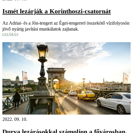
Ismét lezárják a Korinthoszi-csatornát
Az Adriai- és a Jón-tengert az Égei-tengerrel összekötő vízifolyosón
jövő nyárig javítási munkálatok zajlanak.
LEZÁRÁS
2022. 09. 10.
Durva lezárásokkal számoljon a fővárosban,