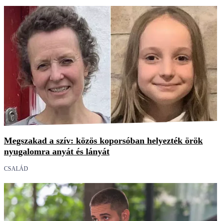
Megszakad a szív: közös koporsóban helyezték örök
nyugalomra anyát és lányát
CSALÁD