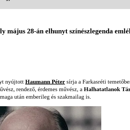
aly május 28-án elhunyt színészlegenda emlé
yt nyújtott
Haumann Péter
sírja a Farkasréti temetőb
művész, rendező, érdemes művész, a
Halhatatlanok Tá
a maga után emberileg és szakmailag is.