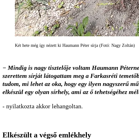
Két hete még így nézett ki Haumann Péter sírja (Fotó: Nagy Zoltán)
− Mindig is nagy tisztelője voltam Haumann Péterne
szerettem sírját látogattam meg a Farkasréti tem
tudom, mi lehet az oka, hogy egy ilyen nagyszerű m
elkészül egy olyan sírhely, ami az ő tehetségéhez mél
- nyilatkozta akkor lehangoltan.
Elkészült a végső emlékhely