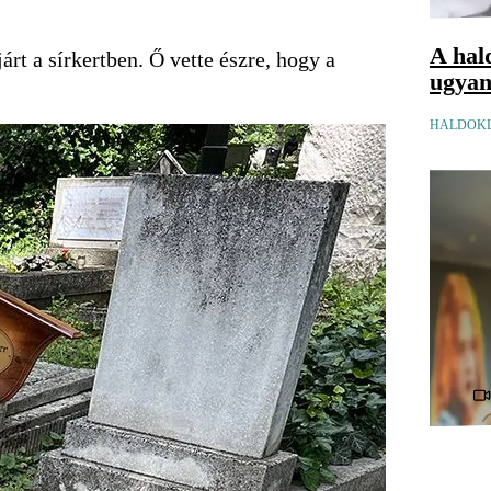
A hal
rt a sírkertben. Ő vette észre, hogy a
ugyana
HALDOKL