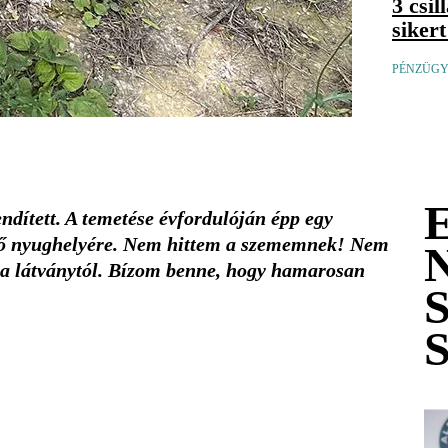
3 csi
siker
PÉNZÜGYI
dített. A temetése évfordulóján épp egy
gső nyughelyére. Nem hittem a szememnek! Nem
 a látványtól. Bízom benne, hogy hamarosan