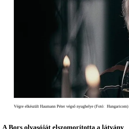
Végre elkészült Haumann Péter végső nyughelye (Fotó: Hungaricom)
A Bors olvasóját elszomorította a látvány