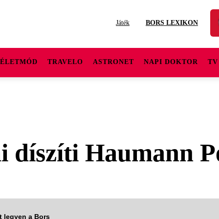
Játék
BORS LEXIKON
ÉLETMÓD
TRAVELO
ASTRONET
NAPI DOKTOR
TV
díszíti Haumann Pét
tt legyen a Bors