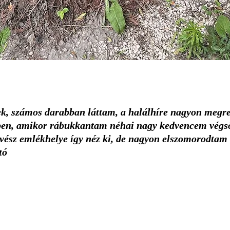
k, számos darabban láttam, a halálhíre nagyon megren
etőben, amikor rábukkantam néhai nagy kedvencem vé
űvész emlékhelye így néz ki, de nagyon elszomorodtam
tó