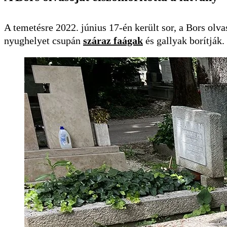
A temetésre 2022. június 17-én került sor, a Bors olva
nyughelyet csupán
száraz faágak
és gallyak borítják.