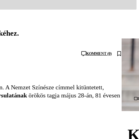
kéhez.
KOMMENT (0)
en. A Nemzet Színésze címmel kitüntetett,
rsulatának
örökös tagja május 28-án, 81 évesen
K