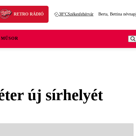
RETRO RÁDIÓ
38°C
Székesfehérvár
Berta, Bettina névnap
 MŰSOR
er új sírhelyét