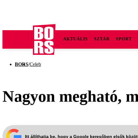
AKTUÁLIS
SZTÁR
SPORT
BORS
/
Celeb
Nagyon megható, mi 
Itt állíthatja be, hogy a Google keresőben elsők közö