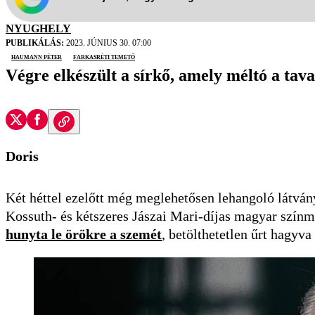
NYUGHELY
PUBLIKÁLÁS:
2023. JÚNIUS 30. 07:00
Haumann Péter
Farkasréti temető
Végre elkészült a sírkő, amely méltó a tav
Doris
Két héttel ezelőtt még meglehetősen lehangoló látván
Kossuth- és kétszeres Jászai Mari-díjas magyar szín
hunyta le örökre a szemét
, betölthetetlen űrt hagyv