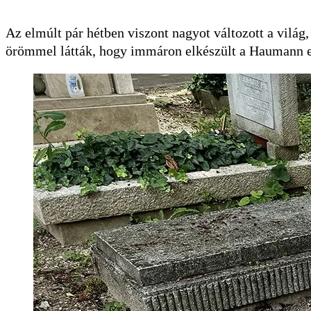
Az elmúlt pár hétben viszont nagyot változott a világ,
örömmel látták, hogy immáron elkészült a Haumann em