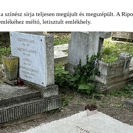
 a színész sírja teljesen megújult és megszépült. A Ripo
lékéhez méltó, letisztult emlékhely.