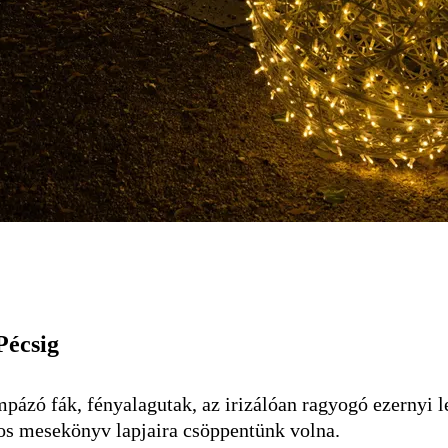
Pécsig
pázó fák, fényalagutak, az irizálóan ragyogó ezernyi le
os mesekönyv lapjaira csöppentünk volna.