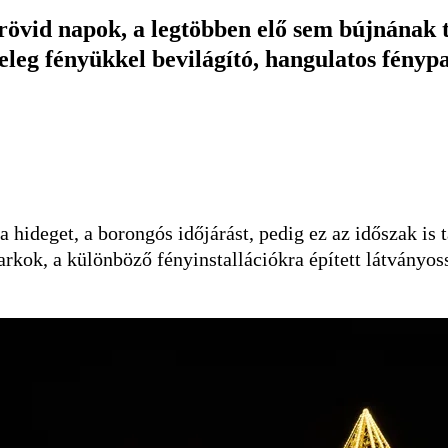
övid napok, a legtöbben elő sem bújnának t
eleg fényükkel bevilágító, hangulatos fényp
, a hideget, a borongós időjárást, pedig ez az időszak i
arkok, a különböző fényinstallációkra épített látvány