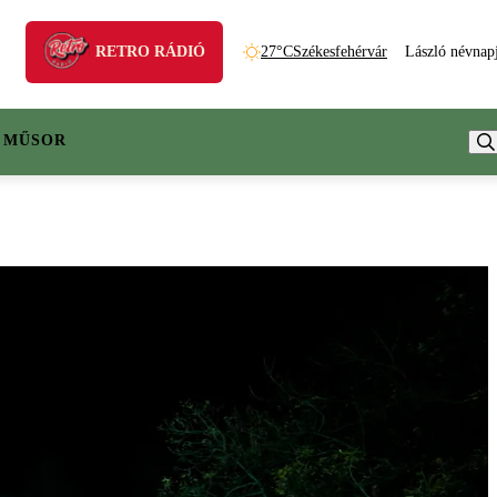
RETRO RÁDIÓ
27°C
Székesfehérvár
László névnap
 MŰSOR