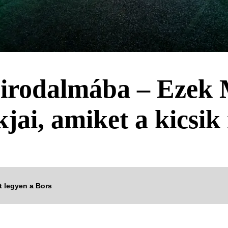
 birodalmába – Ezek
ai, amiket a kicsik
tt legyen a Bors