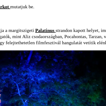
arkot
mutatjuk be.
ja a margitszigeti
Palatinus
strandon kapott helyet, 
gatók, mint Aliz csodaországban, Pocahontas, Tarzan, 
gy felejtethetetlen filmfesztivál hangulatát vetítik elé