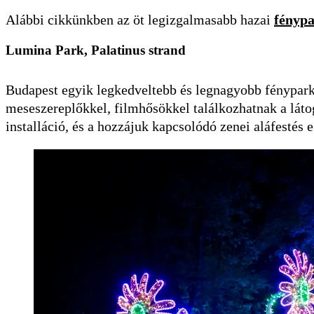
Alábbi cikkünkben az öt legizgalmasabb hazai
fényp
Lumina Park, Palatinus strand
Budapest egyik legkedveltebb és legnagyobb fénypark
meseszereplőkkel, filmhősökkel találkozhatnak a láto
installáció, és a hozzájuk kapcsolódó zenei aláfestés e