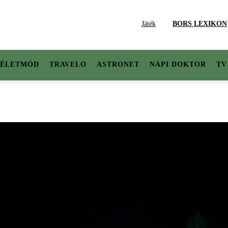
Játék
BORS LEXIKON
ÉLETMÓD
TRAVELO
ASTRONET
NAPI DOKTOR
TV