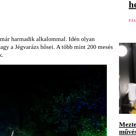
h
PÁS
immár harmadik alkalommal. Idén olyan
vagy a Jégvarázs hősei. A több mint 200 mesés
nk.
Videó
Mezte
művés