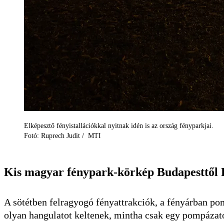
Elképesztő fényistallációkkal nyitnak idén is az ország fényparkjai.
Fotó: Ruprech Judit / MTI
Kis magyar fénypark-körkép Budapesttől 
A sötétben felragyogó fényattrakciók, a fényárban pom
olyan hangulatot keltenek, mintha csak egy pompázat