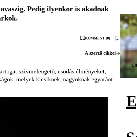
avaszig. Pedig ilyenkor is akadnak
arkok.
KOMMENT (0)
A szerző cikkei
s tartogat szívmelengető, csodás élményeket,
osságok, melyek kicsiknek, nagyoknak egyaránt
E