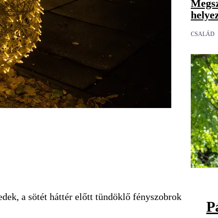
Megsz
helye
CSALÁD
dek, a sötét háttér előtt tündöklő fényszobrok
P