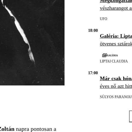
Megkongatták
vészharangot a
UFO
18:00
Galéria: Lipt
ötvenes sztáro
Galéria
LIPTAI CLAUDIA
17:00
Már csak hón
éves nő azt hit
SÚLYOS PARANOI
Zoltán
napra pontosan a