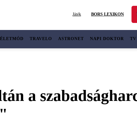
Játék
BORS LEXIKON
ÉLETMÓD
TRAVELO
ASTRONET
NAPI DOKTOR
TV
oltán a szabadsághar
"