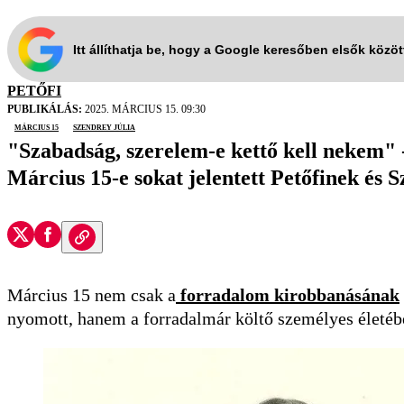
Itt állíthatja be, hogy a Google keresőben elsők közö
PETŐFI
PUBLIKÁLÁS:
2025. MÁRCIUS 15. 09:30
március 15
Szendrey Júlia
"Szabadság, szerelem-e kettő kell nekem" -
Március 15-e sokat jelentett Petőfinek és 
Március 15 nem csak a
forradalom kirobbanásának
nyomott, hanem a forradalmár költő személyes életébe