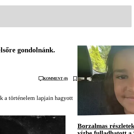
elsőre gondolnánk.
KOMMENT (0)
 a történelem lapjain hagyott
Borzalmas részletek
vízbe fulladhatott a