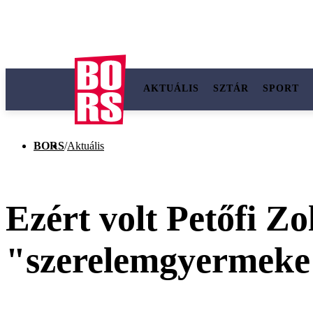
AKTUÁLIS
SZTÁR
SPORT
BORS
/
Aktuális
Ezért volt Petőfi Z
"szerelemgyermeke