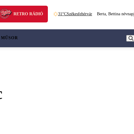
RETRO RÁDIÓ
31°C
Székesfehérvár
Berta, Bettina névnap
 MŰSOR
c