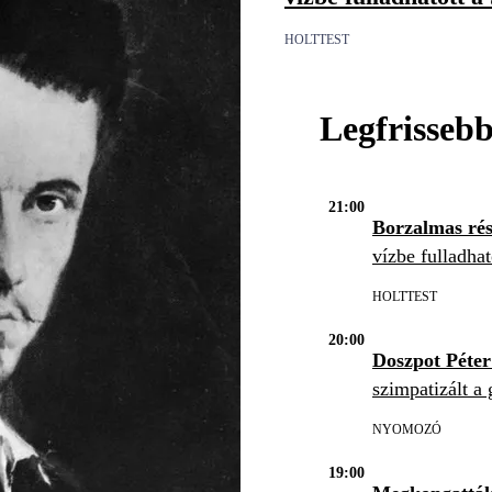
HOLTTEST
Legfrisseb
21:00
Borzalmas rés
vízbe fulladhat
HOLTTEST
20:00
Doszpot Péte
szimpatizált a 
NYOMOZÓ
19:00