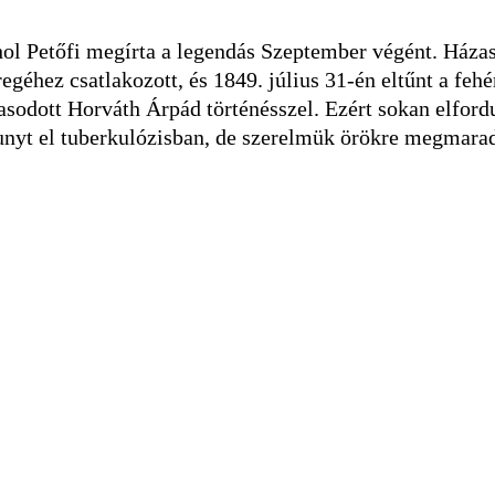
ahol Petőfi megírta a legendás Szeptember végént. Háza
éhez csatlakozott, és 1849. július 31-én eltűnt a fehé
sodott Horváth Árpád történésszel. Ezért sokan elfordul
unyt el tuberkulózisban, de szerelmük örökre megmarad