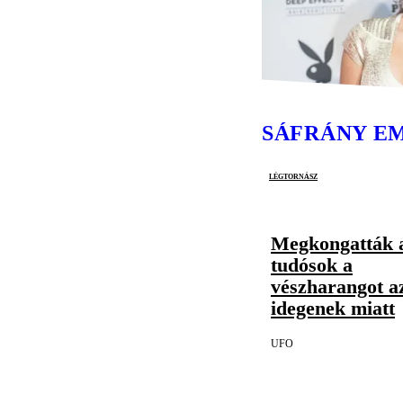
SÁFRÁNY E
légtornász
Megkongatták 
tudósok a
vészharangot a
idegenek miatt
UFO