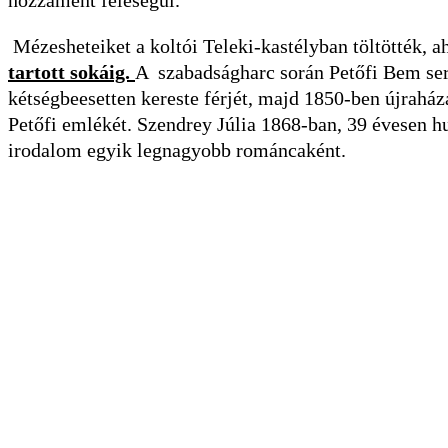
hozzáment feleségül.
Mézesheteiket a koltói Teleki-kastélyban töltötték, 
tartott sokáig.
A szabadságharc során Petőfi Bem sereg
kétségbeesetten kereste férjét, majd 1850-ben újraháza
Petőfi emlékét. Szendrey Júlia 1868-ban, 39 évesen h
irodalom egyik legnagyobb románcaként.