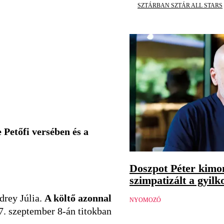
SZTÁRBAN SZTÁR ALL STARS
 Petőfi versében és a
Doszpot Péter kimon
szimpatizált a gyilk
drey Júlia.
A költő azonnal
NYOMOZÓ
47. szeptember 8-án titokban