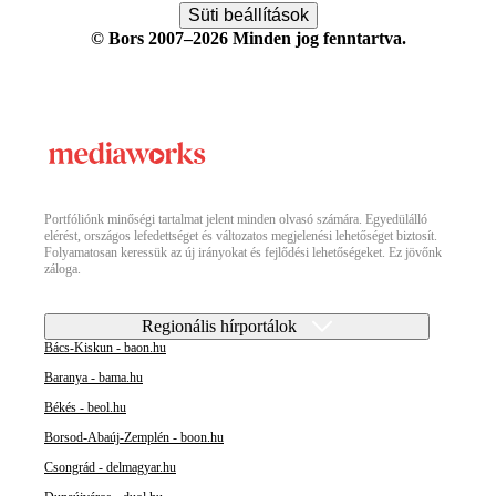
Süti beállítások
© Bors 2007–2026 Minden jog fenntartva.
Portfóliónk minőségi tartalmat jelent minden olvasó számára. Egyedülálló
elérést, országos lefedettséget és változatos megjelenési lehetőséget biztosít.
Folyamatosan keressük az új irányokat és fejlődési lehetőségeket. Ez jövőnk
záloga.
Regionális hírportálok
Bács-Kiskun - baon.hu
Baranya - bama.hu
Békés - beol.hu
Borsod-Abaúj-Zemplén - boon.hu
Csongrád - delmagyar.hu