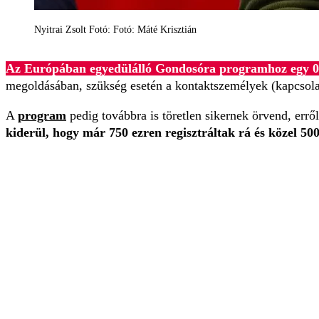
Nyitrai Zsolt Fotó: Fotó: Máté Krisztián
Az Európában egyedülálló Gondosóra programhoz egy 0–2
megoldásában, szükség esetén a kontaktszemélyek (kapcsolat
A
program
pedig továbbra is töretlen sikernek örvend, errő
kiderül, hogy már 750 ezren regisztráltak rá és közel 50