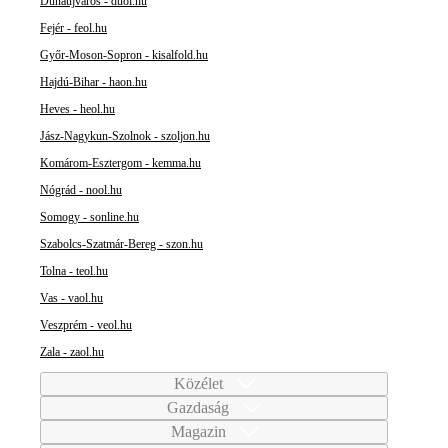
Dunaújváros - duol.hu
Fejér - feol.hu
Győr-Moson-Sopron - kisalfold.hu
Hajdú-Bihar - haon.hu
Heves - heol.hu
Jász-Nagykun-Szolnok - szoljon.hu
Komárom-Esztergom - kemma.hu
Nógrád - nool.hu
Somogy - sonline.hu
Szabolcs-Szatmár-Bereg - szon.hu
Tolna - teol.hu
Vas - vaol.hu
Veszprém - veol.hu
Zala - zaol.hu
Közélet
Gazdaság
Magazin