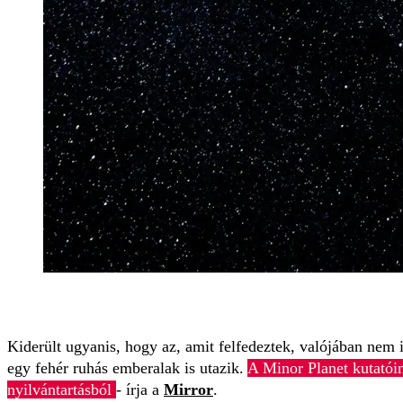
Kiderült ugyanis, hogy az, amit felfedeztek, valójában nem
egy fehér ruhás emberalak is utazik.
A Minor Planet kutatóina
nyilvántartásból
- írja a
Mirror
.