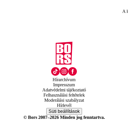
A l
Hírarchívum
Impresszum
Adatvédelmi tájékoztató
Felhasználási feltételek
Moderálási szabályzat
Hírlevél
Süti beállítások
© Bors 2007–2026 Minden jog fenntartva.