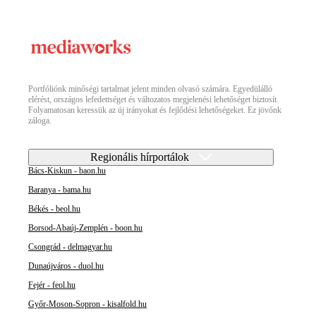
Portfóliónk minőségi tartalmat jelent minden olvasó számára. Egyedülálló
elérést, országos lefedettséget és változatos megjelenési lehetőséget biztosít.
Folyamatosan keressük az új irányokat és fejlődési lehetőségeket. Ez jövőnk
záloga.
Regionális hírportálok
Bács-Kiskun - baon.hu
Baranya - bama.hu
Békés - beol.hu
Borsod-Abaúj-Zemplén - boon.hu
Csongrád - delmagyar.hu
Dunaújváros - duol.hu
Fejér - feol.hu
Győr-Moson-Sopron - kisalfold.hu