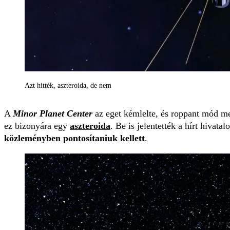
Azt hitték, aszteroida, de nem
A
Minor Planet Center
az eget kémlelte, és roppant mód meg
ez bizonyára egy
aszteroida
. Be is jelentették a hírt hivat
közleményben pontosítaniuk kellett
.