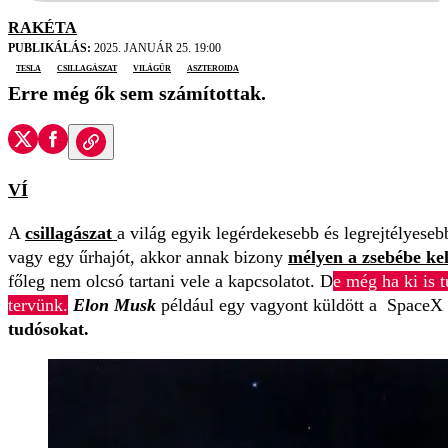
RAKÉTA
PUBLIKÁLÁS:
2025. JANUÁR 25. 19:00
Tesla
csillagászat
világűr
aszteroida
Erre még ők sem számítottak.
VÍ
A
csillagászat
a világ egyik legérdekesebb és legrejtélyese
vagy egy űrhajót, akkor annak bizony
mélyen a zsebébe kel
főleg nem olcsó tartani vele a kapcsolatot. D
e még ha ki is 
tervünk.
Elon Musk
például egy vagyont küldött a SpaceX S
tudósokat.