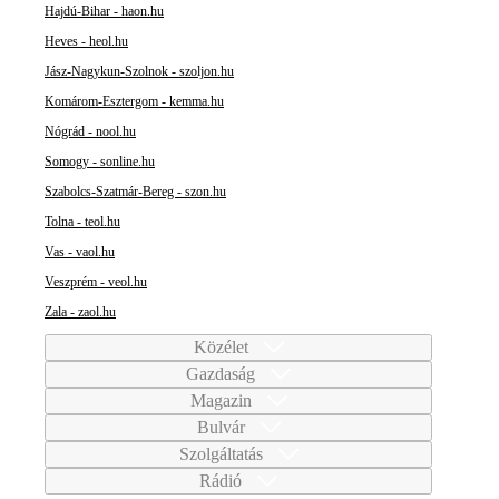
Hajdú-Bihar - haon.hu
Heves - heol.hu
Jász-Nagykun-Szolnok - szoljon.hu
Komárom-Esztergom - kemma.hu
Nógrád - nool.hu
Somogy - sonline.hu
Szabolcs-Szatmár-Bereg - szon.hu
Tolna - teol.hu
Vas - vaol.hu
Veszprém - veol.hu
Zala - zaol.hu
Közélet
Gazdaság
Magazin
Bulvár
Szolgáltatás
Rádió