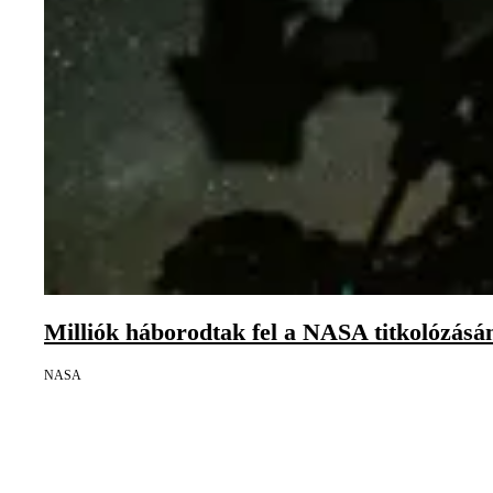
Milliók háborodtak fel a NASA titkolózásán
NASA