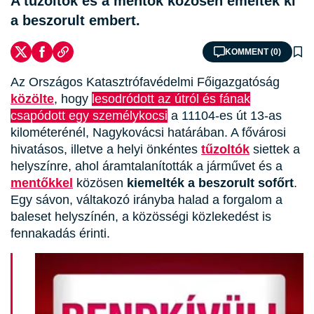
A tűzoltók és a mentők közösen emelték ki
a beszorult embert.
KOMMENT (0)
Az Országos Katasztrófavédelmi Főigazgatóság
közölte
, hogy
lesodródott az útról és fának
csapódott egy személykocsi
a 11104-es út 13-as
kilométerénél, Nagykovácsi határában. A fővárosi
hivatásos, illetve a helyi önkéntes
tűzoltók
siettek a
helyszínre, ahol áramtalanították a járművet és a
mentőkkel
közösen
kiemelték a beszorult sofőrt
.
Egy sávon, váltakozó irányba halad a forgalom a
baleset helyszínén, a közösségi közlekedést is
fennakadás érinti.