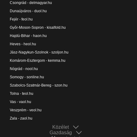
Csongrád - delmagyar.hu
Dunaújváros - duol.hu
Fejér - feol.hu
Győr-Moson-Sopron - kisalfold.hu
Hajdú-Bihar - haon.hu
Heves - heol.hu
Jász-Nagykun-Szolnok - szoljon.hu
Komárom-Esztergom - kemma.hu
Nógrád - nool.hu
Somogy - sonline.hu
Szabolcs-Szatmár-Bereg - szon.hu
Tolna - teol.hu
Vas - vaol.hu
Veszprém - veol.hu
Zala - zaol.hu
Közélet
Gazdaság