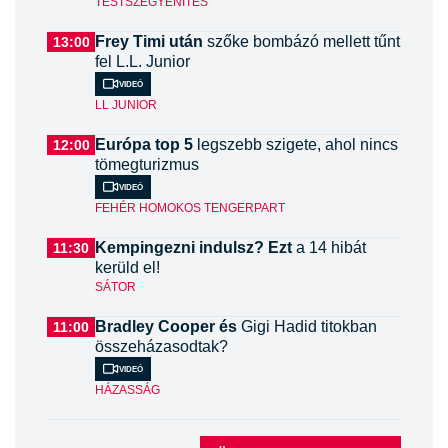
TESTSZÉGYENÍTÉS
Frey Timi után
szőke bombázó mellett tűnt
13:00
fel L.L. Junior
Videó
LL JUNIOR
Európa top 5
legszebb szigete, ahol nincs
12:00
tömegturizmus
Videó
FEHÉR HOMOKOS TENGERPART
Kempingezni indulsz? Ezt
a 14 hibát
11:30
kerüld el!
SÁTOR
Bradley Cooper és
Gigi Hadid titokban
11:00
összeházasodtak?
Videó
HÁZASSÁG