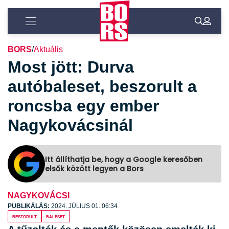
BORS
/
Aktuális
Most jött: Durva
autóbaleset, beszorult a
roncsba egy ember
Nagykovácsinál
Itt állíthatja be, hogy a Google keresőben
elsők között legyen a Bors
NAGYKOVÁCSI
PUBLIKÁLÁS:
2024. JÚLIUS 01. 06:34
beszorult
baleset