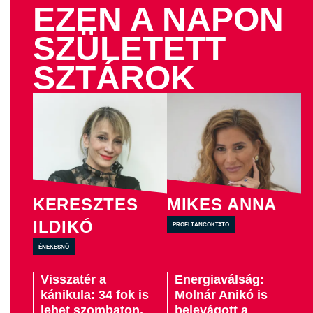
EZEN A NAPON
SZÜLETETT
SZTÁROK
KERESZTES
MIKES ANNA
ILDIKÓ
profi táncoktató
énekesnő
Visszatér a
Energiaválság:
kánikula: 34 fok is
Molnár Anikó is
lehet szombaton,
belevágott a