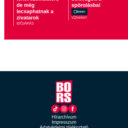
de még
spórolásba!
lecsaphatnak a
Videó
zivatarok
VÍZHIÁNY
IDŐJÁRÁS
Hírarchívum
Impresszum
Adatvédelmi tájékoztató