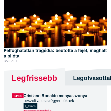
Felfoghatatlan tragédia: beütötte a fejét, meghalt
a pilóta
BALESET
Legfrissebb
Legolvasotta
Cristiano Ronaldo menyasszonya
14:00
beszólt a testszégyenítőknek
Videó