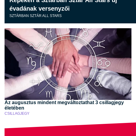
Képeken a Sztárban Sztár All Stars új
évadának versenyzői
SZTÁRBAN SZTÁR ALL STARS
Az augusztus mindent megváltoztathat 3 csillagjegy
életében
CSILLAGJEGY