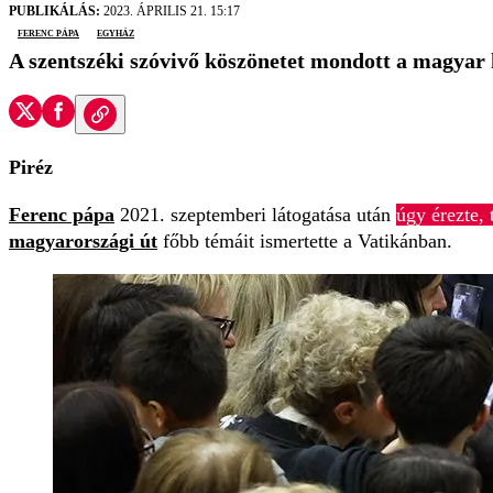
PUBLIKÁLÁS:
2023. ÁPRILIS 21. 15:17
Ferenc pápa
egyház
A szentszéki szóvivő köszönetet mondott a magya
Piréz
Ferenc pápa
2021. szeptemberi látogatása után
úgy érezte, 
magyarországi út
főbb témáit ismertette a Vatikánban.