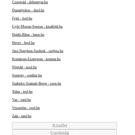
Csongrád - delmagyar.hu
Dunaújváros - duol.hu
Fejér - feol.hu
Győr-Moson-Sopron - kisalfold.hu
Hajdú-Bihar - haon.hu
Heves - heol.hu
Jász-Nagykun-Szolnok - szoljon.hu
Komárom-Esztergom - kemma.hu
Nógrád - nool.hu
Somogy - sonline.hu
Szabolcs-Szatmár-Bereg - szon.hu
Tolna - teol.hu
Vas - vaol.hu
Veszprém - veol.hu
Zala - zaol.hu
Közélet
Gazdaság