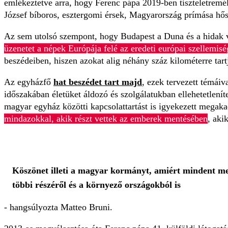
emlékeztetve arra, hogy Ferenc pápa 2019-ben tiszteletremél
József bíboros, esztergomi érsek, Magyarország prímása hős
Az sem utolsó szempont, hogy Budapest a Duna és a hidak vá
üzenetet a népek Európája felé az eredeti európai szellemisé
beszédeiben, hiszen azokat alig néhány száz kilométerre tart
Az egyházfő
hat beszédet tart majd
, ezek tervezett témái
időszakában életüket áldozó és szolgálatukban ellehetetlenít
magyar egyház közötti kapcsolattartást is igyekezett megak
mindazokkal, akik részt vettek az emberek mentésében
, aki
Köszönet illeti a magyar kormányt, amiért mindent m
többi részéről és a környező országokból is
- hangsúlyozta Matteo Bruni.