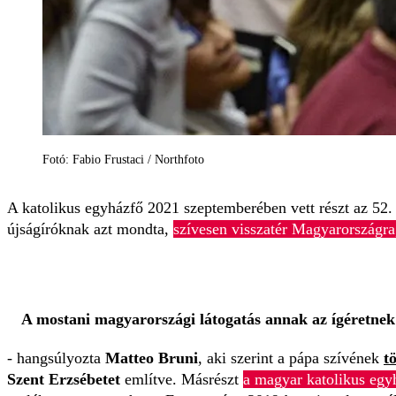
Fotó: Fabio Frustaci / Northfoto
A katolikus egyházfő 2021 szeptemberében vett részt az 52.
újságíróknak azt mondta,
szívesen visszatér Magyarországra
A mostani magyarországi látogatás annak az ígéretnek 
- hangsúlyozta
Matteo Bruni
, aki szerint a pápa szívének
t
Szent Erzsébetet
említve. Másrészt
a magyar katolikus egyh