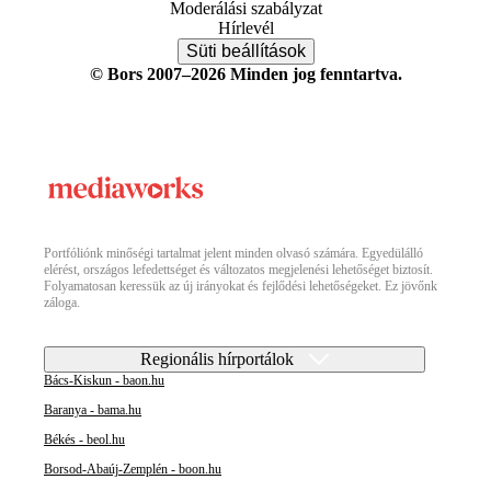
Moderálási szabályzat
Hírlevél
Süti beállítások
© Bors 2007–2026 Minden jog fenntartva.
Portfóliónk minőségi tartalmat jelent minden olvasó számára. Egyedülálló
elérést, országos lefedettséget és változatos megjelenési lehetőséget biztosít.
Folyamatosan keressük az új irányokat és fejlődési lehetőségeket. Ez jövőnk
záloga.
Regionális hírportálok
Bács-Kiskun - baon.hu
Baranya - bama.hu
Békés - beol.hu
Borsod-Abaúj-Zemplén - boon.hu