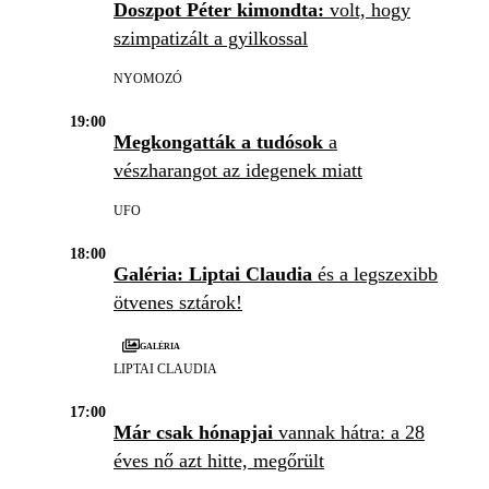
Doszpot Péter kimondta:
volt, hogy
szimpatizált a gyilkossal
NYOMOZÓ
19:00
Megkongatták a tudósok
a
vészharangot az idegenek miatt
UFO
18:00
Galéria: Liptai Claudia
és a legszexibb
ötvenes sztárok!
Galéria
LIPTAI CLAUDIA
17:00
Már csak hónapjai
vannak hátra: a 28
éves nő azt hitte, megőrült