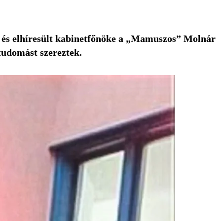
és elhíresült kabinetfőnöke a
„Mamuszos” Molnár
 tudomást szereztek.