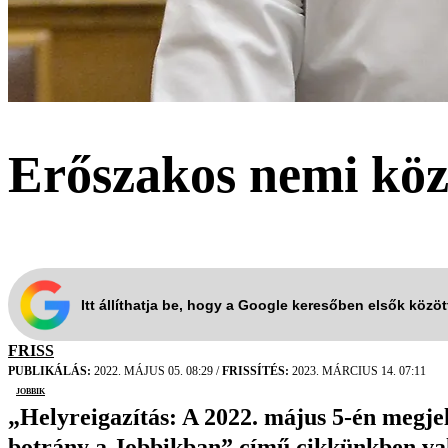
Erőszakos nemi köz
Itt állíthatja be, hogy a Google keresőben elsők közö
FRISS
PUBLIKÁLÁS:
2022. MÁJUS 05. 08:29
/
FRISSÍTÉS:
2023. MÁRCIUS 14. 07:11
Jobbik
„Helyreigazítás: A 2022. május 5-én megje
botrány a Jobbikban” című cikkünkben való