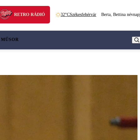
RETRO RÁDIÓ
32°C
Székesfehérvár
Berta, Bettina névnap
 MŰSOR