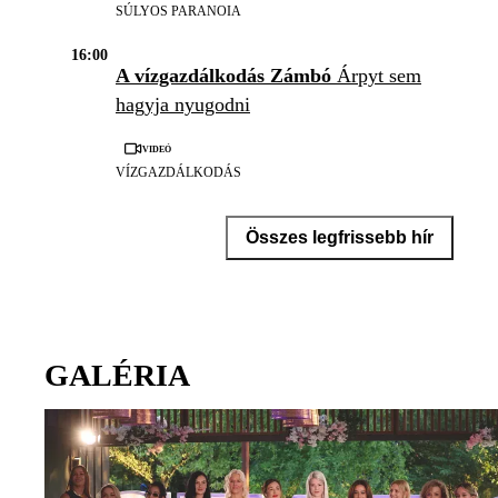
SÚLYOS PARANOIA
16:00
A vízgazdálkodás Zámbó
Árpyt sem
hagyja nyugodni
Videó
VÍZGAZDÁLKODÁS
Összes legfrissebb hír
GALÉRIA