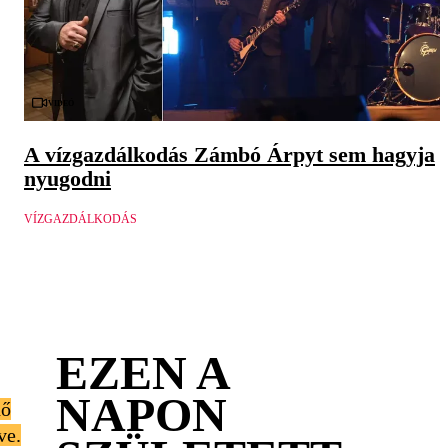
Videó
A vízgazdálkodás Zámbó Árpyt sem hagyja
nyugodni
VÍZGAZDÁLKODÁS
EZEN A
NAPON
dő
ve.