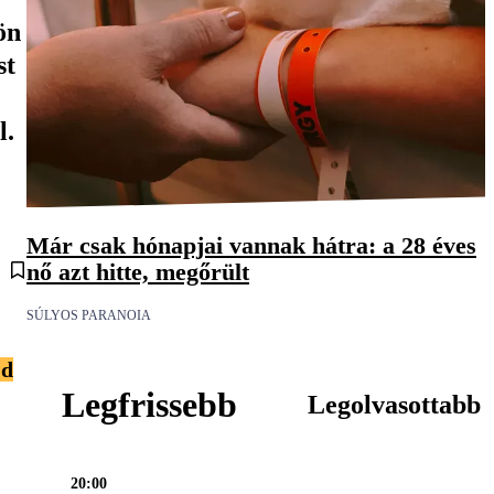
ön
st
l.
Már csak hónapjai vannak hátra: a 28 éves
nő azt hitte, megőrült
SÚLYOS PARANOIA
jd
Legfrissebb
Legolvasottabb
20:00