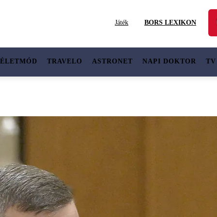
Játék
BORS LEXIKON
ÉLETMÓD
TRAVELO
ASTRONET
NAPI DOKTOR
TV