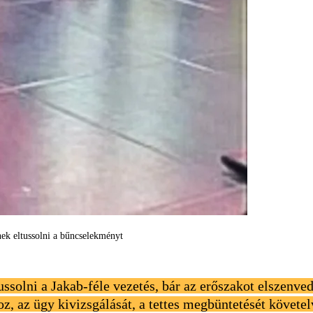
ek eltussolni a bűncselekményt
ssolni a Jakab-féle vezetés, bár az erőszakot elszenve
z, az ügy kivizsgálását, a tettes megbüntetését követel