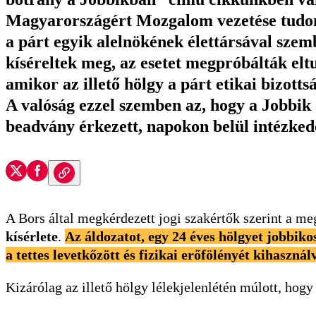
Magyarországért Mozgalom vezetése tudom
a párt egyik alelnökének élettársával szem
kíséreltek meg, az esetet megpróbálták eltu
amikor az illető hölgy a párt etikai bizott
A valóság ezzel szemben az, hogy a Jobbik 
beadvány érkezett, napokon belül intézked
A Bors által megkérdezett jogi szakértők szerint a 
kísérlete
.
Az áldozatot, egy 24 éves hölgyet jobbiko
a tettes levetkőzött és fizikai erőfölényét kihaszná
Kizárólag az illető hölgy lélekjelenlétén múlott, hogy