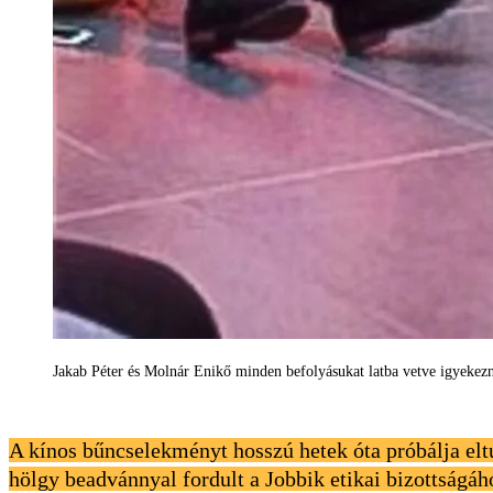
Jakab Péter és Molnár Enikő minden befolyásukat latba vetve igyekezn
A kínos bűncselekményt hosszú hetek óta próbálja eltu
hölgy beadvánnyal fordult a Jobbik etikai bizottságáho