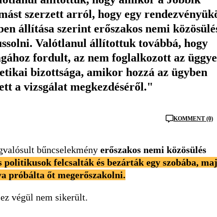
ást szerzett arról, hogy egy rendezvényük
ben állítása szerint erőszakos nemi közösülé
ssolni. Valótlanul állítottuk továbbá, hogy
ságához fordult, az nem foglalkozott az üggye
etikai bizottsága, amikor hozzá az ügyben
ett a vizsgálat megkezdéséről."
KOMMENT (0)
megvalósult bűncselekmény
erőszakos nemi közösülés
s politikusok felcsalták és bezárták egy szobába, ma
lva próbálta őt megerőszakolni.
 ez végül nem sikerült.