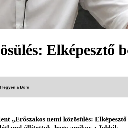
ösülés: Elképesztő 
tt legyen a Bors
lent „Erőszakos nemi közösülés: Elképesztő
tlanul állítottuk, hogy amikor a Jobbik