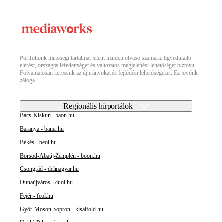
Portfóliónk minőségi tartalmat jelent minden olvasó számára. Egyedülálló
elérést, országos lefedettséget és változatos megjelenési lehetőséget biztosít.
Folyamatosan keressük az új irányokat és fejlődési lehetőségeket. Ez jövőnk
záloga.
Regionális hírportálok
Bács-Kiskun - baon.hu
Baranya - bama.hu
Békés - beol.hu
Borsod-Abaúj-Zemplén - boon.hu
Csongrád - delmagyar.hu
Dunaújváros - duol.hu
Fejér - feol.hu
Győr-Moson-Sopron - kisalfold.hu