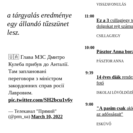
VISSZAVONULÁS
a tárgyalás eredménye
11:00
Ez a 3
csillagjegy t
egy állandó tűzszünet
dolgokat rejt szám
lesz.
CSILLAGJEGY
10:00
Pásztor Anna bor
🇺🇦 Глава МЗС Дмитро
PÁSZTOR ANNA
Кулеба прибув до Анталії.
Там заплановані
9:39
14 éves diák
rendez
переговори з міністром
fotó
закордонних справ росії
Лавровим.
ISKOLAI LÖVÖLDÖZ
pic.twitter.com/SH2bcu1v6y
9:00
"A pasim csak
akk
— Телеканал "Прямий"
az adósságait"
(@prm_ua)
March 10, 2022
ESKÜVŐ