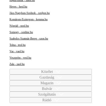
Hajdú-Bihar - haon.hu
Heves - heol.hu
Jász-Nagykun-Szolnok - szoljon.hu
Komárom-Esztergom - kemma.hu
Nógrád - nool.hu
Somogy - sonline.hu
Szabolcs-Szatmár-Bereg - szon.hu
Tolna - teol.hu
Vas - vaol.hu
Veszprém - veol.hu
Zala - zaol.hu
Közélet
Gazdaság
Magazin
Bulvár
Szolgáltatás
Rádió