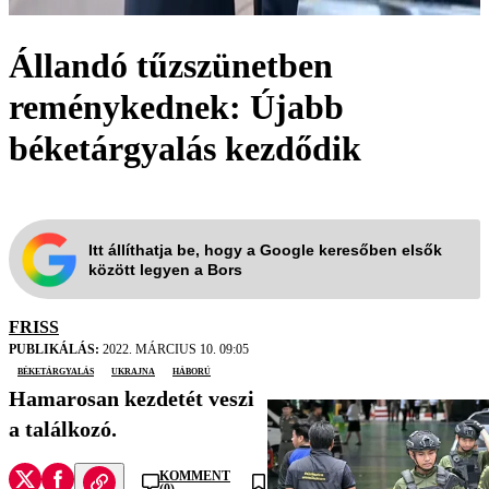
Állandó tűzszünetben
reménykednek: Újabb
béketárgyalás kezdődik
Itt állíthatja be, hogy a Google keresőben elsők
között legyen a Bors
FRISS
PUBLIKÁLÁS:
2022. MÁRCIUS 10. 09:05
béketárgyalás
Ukrajna
háború
Hamarosan kezdetét veszi
a találkozó.
KOMMENT