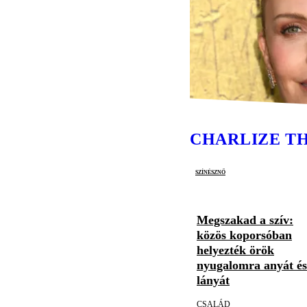
CHARLIZE T
színésznő
Megszakad a szív:
közös koporsóban
helyezték örök
nyugalomra anyát és
lányát
CSALÁD