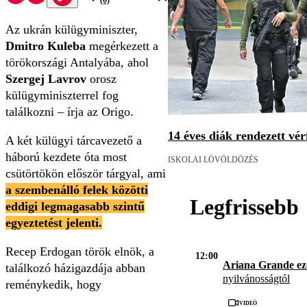
(0)
Az ukrán külügyminiszter,
Dmitro Kuleba
megérkezett a
törökországi Antalyába, ahol
Szergej
Lavrov
orosz
külügyminiszterrel fog
találkozni – írja az Origo.
14 éves diák rendezett vér
A két külügyi tárcavezető a
háború kezdete óta most
ISKOLAI LÖVÖLDÖZÉS
csütörtökön először tárgyal, ami
a szembenálló felek közötti
Legfrissebb
eddigi legmagasabb szintű
egyeztetést jelenti.
Recep Erdogan török elnök, a
12:00
Ariana Grande ez
találkozó házigazdája abban
nyilvánosságtól
reménykedik, hogy
Videó