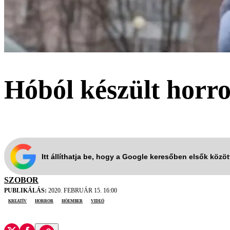
Hóból készült horro
Itt állíthatja be, hogy a Google keresőben elsők közö
SZOBOR
PUBLIKÁLÁS:
2020. FEBRUÁR 15. 16:00
kreatív
horror
hóember
videó