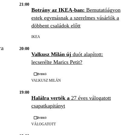
21:00
Botrány az IKEA-ban:
Bemutatóágyon
estek egymásnak a szerelmes vásárlók a
döbbent családok előtt
IKEA
ra
20:00
Valkusz Milán új
duót alapított:
lecserélte Marics Petit?
Videó
VALKUSZ MILÁN
19:00
Halálra verték a
27 éves válogatott
csapatkapitányt
Videó
VÁLOGATOTT