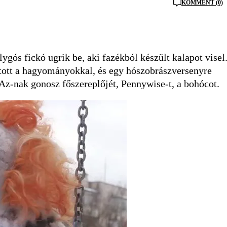
KOMMENT (0)
gós fickó ugrik be, aki fazékból készült kalapot visel
tott a hagyományokkal, és egy hószobrászversenyre
 Az-nak gonosz főszereplőjét, Pennywise-t, a bohócot.