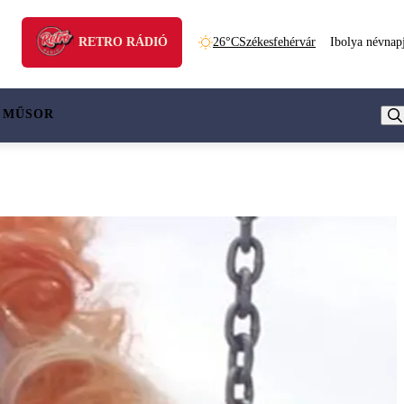
RETRO RÁDIÓ
26°C
Székesfehérvár
Ibolya névnap
 MŰSOR