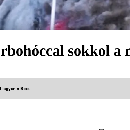
rbohóccal sokkol a 
tt legyen a Bors