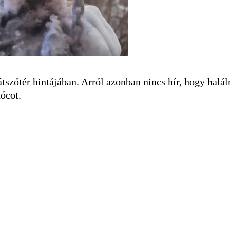
átszótér hintájában. Arról azonban nincs hír, hogy halál
hócot.