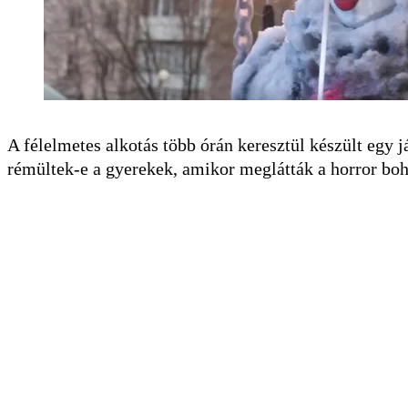
A félelmetes alkotás több órán keresztül készült egy j
rémültek-e a gyerekek, amikor meglátták a horror bo