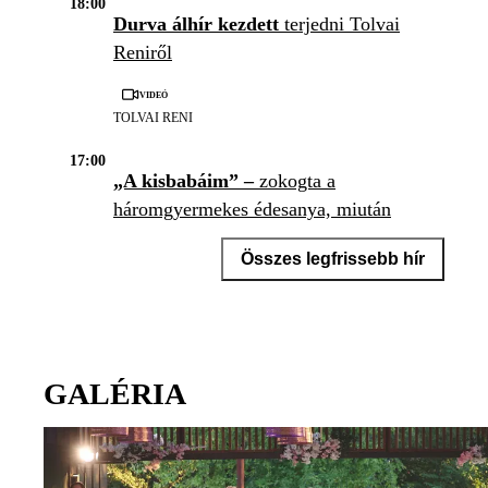
18:00
Durva álhír kezdett
terjedni Tolvai
Reniről
Videó
TOLVAI RENI
17:00
„A kisbabáim” –
zokogta a
háromgyermekes édesanya, miután
kiderült, hogy a rejtélyes térdfájása
Összes legfrissebb hír
gyógyíthatatlan rák
Videó
HÁROMGYERMEKES ÉDESANYA
GALÉRIA