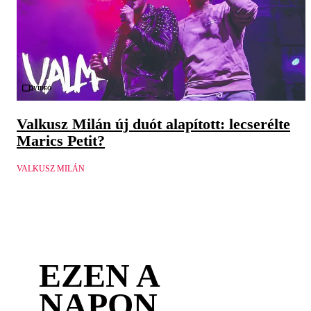
Videó
Valkusz Milán új duót alapított: lecserélte
Marics Petit?
VALKUSZ MILÁN
EZEN A
NAPON