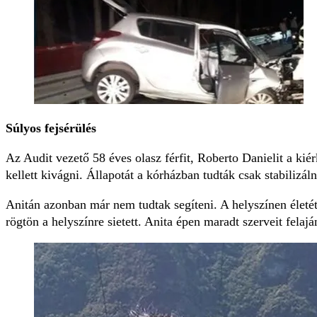
Súlyos fejsérülés
Az Audit vezető 58 éves olasz férfit, Roberto Danielit a kié
kellett kivágni. Állapotát a kórházban tudták csak stabilizáln
Anitán azonban már nem tudtak segíteni. A helyszínen életét 
rögtön a helyszínre sietett. Anita épen maradt szerveit felaj