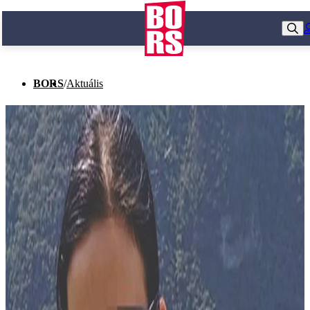
BORS
/
Aktuális