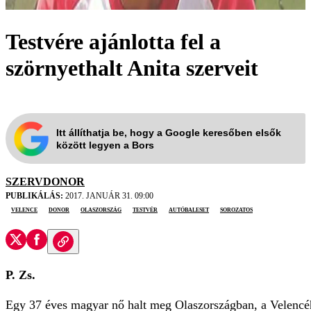
Testvére ajánlotta fel a
szörnyethalt Anita szerveit
Itt állíthatja be, hogy a Google keresőben elsők
között legyen a Bors
SZERVDONOR
PUBLIKÁLÁS:
2017. JANUÁR 31. 09:00
Velence
donor
Olaszország
testvér
autóbaleset
sorozatos
P. Zs.
Egy 37 éves magyar nő halt meg Olaszországban, a Velencéhez