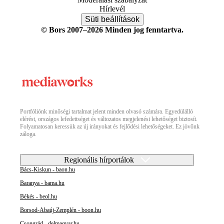
Hírlevél
Süti beállítások
© Bors 2007–2026 Minden jog fenntartva.
Portfóliónk minőségi tartalmat jelent minden olvasó számára. Egyedülálló
elérést, országos lefedettséget és változatos megjelenési lehetőséget biztosít.
Folyamatosan keressük az új irányokat és fejlődési lehetőségeket. Ez jövőnk
záloga.
Regionális hírportálok
Bács-Kiskun - baon.hu
Baranya - bama.hu
Békés - beol.hu
Borsod-Abaúj-Zemplén - boon.hu
Csongrád - delmagyar.hu