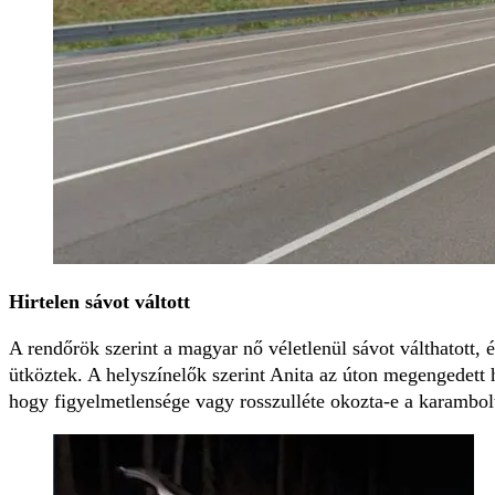
Hirtelen sávot váltott
A rendőrök szerint a magyar nő véletlenül sávot válthatott, 
ütköztek. A helyszínelők szerint Anita az úton megengedett 
hogy figyelmetlensége vagy rosszulléte okozta-e a karambol