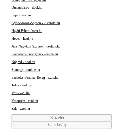
Dunaújváros - duol.hu
Fejér - feol.hu
Győr-Moson-Sopron - kisalfold.hu
Hajdú-Bihar - haon.hu
Heves - heol.hu
Jász-Nagykun-Szolnok - szoljon.hu
Komárom-Esztergom - kemma.hu
Nógrád - nool.hu
Somogy - sonline.hu
Szabolcs-Szatmár-Bereg - szon.hu
Tolna - teol.hu
Vas - vaol.hu
Veszprém - veol.hu
Zala - zaol.hu
Közélet
Gazdaság