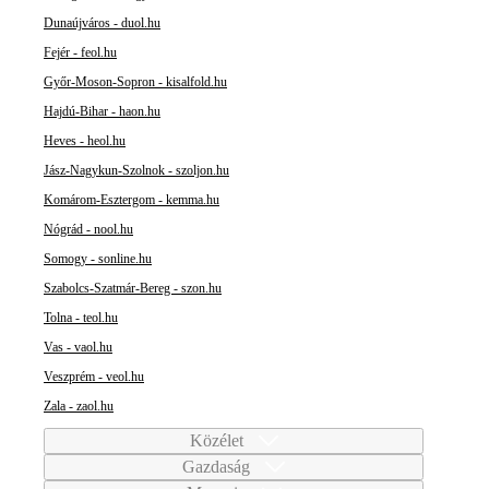
Dunaújváros - duol.hu
Fejér - feol.hu
Győr-Moson-Sopron - kisalfold.hu
Hajdú-Bihar - haon.hu
Heves - heol.hu
Jász-Nagykun-Szolnok - szoljon.hu
Komárom-Esztergom - kemma.hu
Nógrád - nool.hu
Somogy - sonline.hu
Szabolcs-Szatmár-Bereg - szon.hu
Tolna - teol.hu
Vas - vaol.hu
Veszprém - veol.hu
Zala - zaol.hu
Közélet
Gazdaság