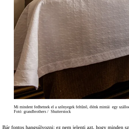
Mi mindent fedhetnek el a szőnyegek feltűnő, élénk mintái egy száll
Fotó: grandbrothers / Shutterstock
Bár fontos hangsúlyozni: ez nem jelenti azt, hogy minden szál