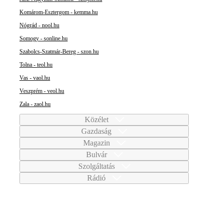
Komárom-Esztergom - kemma.hu
Nógrád - nool.hu
Somogy - sonline.hu
Szabolcs-Szatmár-Bereg - szon.hu
Tolna - teol.hu
Vas - vaol.hu
Veszprém - veol.hu
Zala - zaol.hu
Közélet
Gazdaság
Magazin
Bulvár
Szolgáltatás
Rádió