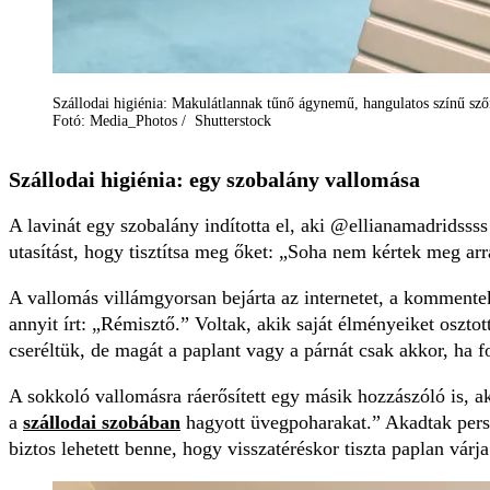
Szállodai higiénia: Makulátlannak tűnő ágynemű, hangulatos színű sző
Fotó: Media_Photos / Shutterstock
Szállodai higiénia: egy szobalány vallomása
A lavinát egy szobalány indította el, aki @ellianamadridssss
utasítást, hogy tisztítsa meg őket: „Soha nem kértek meg ar
A vallomás villámgyorsan bejárta az internetet, a kommente
annyit írt: „Rémisztő.” Voltak, akik saját élményeiket oszt
cseréltük, de magát a paplant vagy a párnát csak akkor, ha f
A sokkoló vallomásra ráerősített egy másik hozzászóló is, ak
a
szállodai szobában
hagyott üvegpoharakat.” Akadtak persze 
biztos lehetett benne, hogy visszatéréskor tiszta paplan várja