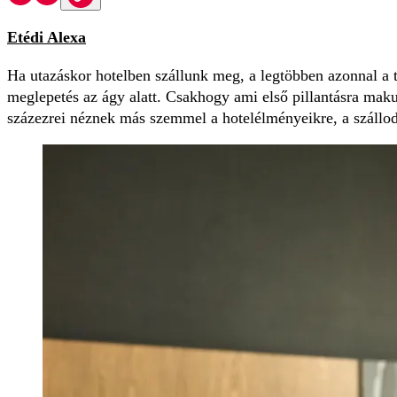
Etédi Alexa
Ha utazáskor hotelben szállunk meg, a legtöbben azonnal a ti
meglepetés az ágy alatt. Csakhogy ami első pillantásra mak
százezrei néznek más szemmel a hotelélményeikre, a szálloda