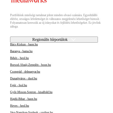
Portfóliónk minőségi tartalmat jelent minden olvasó számára. Egyedülálló
elérést, országos lefedettséget és változatos megjelenési lehetőséget biztosít.
Folyamatosan keressük az új irányokat és fejlődési lehetőségeket. Ez jövőnk
záloga.
Regionális hírportálok
Bács-Kiskun - baon.hu
Baranya - bama.hu
Békés - beol.hu
Borsod-Abaúj-Zemplén - boon.hu
Csongrád - delmagyar.hu
Dunaújváros - duol.hu
Fejér - feol.hu
Győr-Moson-Sopron - kisalfold.hu
Hajdú-Bihar - haon.hu
Heves - heol.hu
Jász-Nagykun-Szolnok - szoljon.hu