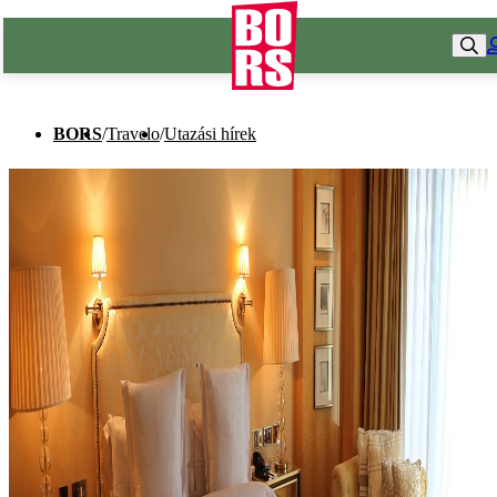
BORS
/
Travelo
/
Utazási hírek