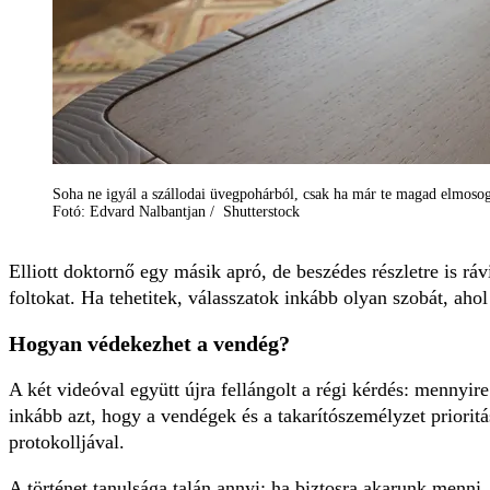
Soha ne igyál a szállodai üvegpohárból, csak ha már te magad elmosog
Fotó: Edvard Nalbantjan / Shutterstock
Elliott doktornő egy másik apró, de beszédes részletre is rá
foltokat. Ha tehetitek, válasszatok inkább olyan szobát, ahol
Hogyan védekezhet a vendég?
A két videóval együtt újra fellángolt a régi kérdés: mennyi
inkább azt, hogy a vendégek és a takarítószemélyzet priorit
protokolljával.
A történet tanulsága talán annyi: ha biztosra akarunk menni