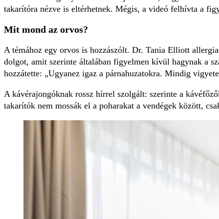
takarítóra nézve is eltérhetnek. Mégis, a videó felhívta a fi
Mit mond az orvos?
A témához egy orvos is hozzászólt. Dr. Tania Elliott allergia
dolgot, amit szerinte általában figyelmen kívül hagynak a s
hozzátette: „Ugyanez igaz a párnahuzatokra. Mindig vigyetek
A kávérajongóknak rossz hírrel szolgált: szerinte a kávéfőző
takarítók nem mossák el a poharakat a vendégek között, csak