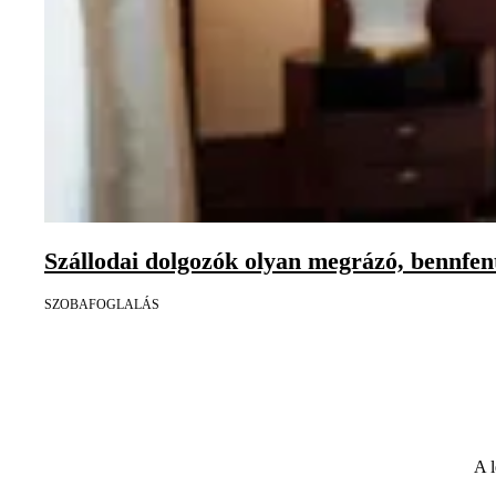
Szállodai dolgozók olyan megrázó, bennfente
SZOBAFOGLALÁS
A l