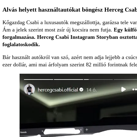
Alvás helyett használtautókat böngész Herceg Csa
Kőgazdag Csabi a luxusautók megszállottja, garázsa tele van
Ám a jelek szerint most zsír új kocsira nem futja.
Egy külfö
forgalmazása. Herceg Csabi Instagram Storyban osztotta 
foglalatoskodik.
Bár használt autókról van szó, azért nem adja lejjebb a cs
ezer dollár, ami mai árfolyam szerint 82 millió forintnak fel