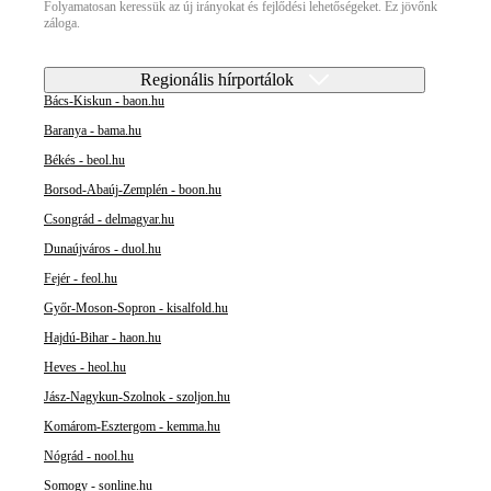
Folyamatosan keressük az új irányokat és fejlődési lehetőségeket. Ez jövőnk
záloga.
Regionális hírportálok
Bács-Kiskun - baon.hu
Baranya - bama.hu
Békés - beol.hu
Borsod-Abaúj-Zemplén - boon.hu
Csongrád - delmagyar.hu
Dunaújváros - duol.hu
Fejér - feol.hu
Győr-Moson-Sopron - kisalfold.hu
Hajdú-Bihar - haon.hu
Heves - heol.hu
Jász-Nagykun-Szolnok - szoljon.hu
Komárom-Esztergom - kemma.hu
Nógrád - nool.hu
Somogy - sonline.hu