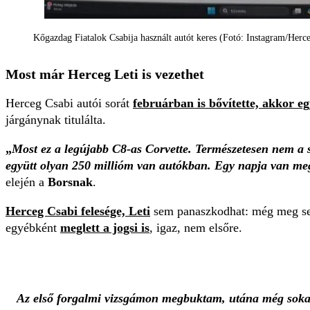
Kőgazdag Fiatalok Csabija használt autót keres (Fotó: Instagram/Herc
Most már Herceg Leti is vezethet
Herceg Csabi autói sorát
februárban is bővítette, akkor e
járgánynak titulálta.
„
Most ez a legújabb C8-as Corvette. Természetesen nem a 
együtt olyan 250 millióm van autókban. Egy napja van me
elején a
Borsnak
.
Herceg Csabi felesége, Leti
sem panaszkodhat: még meg sem
egyébként
meglett a jogsi is
, igaz, nem elsőre.
Az első forgalmi vizsgámon megbuktam, utána még sokat