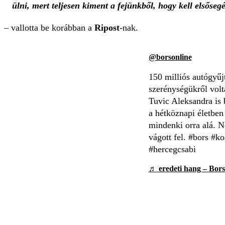
ülni, mert teljesen kiment a fejünkből, hogy kell elsőse
– vallotta be korábban a
Ripost
-nak.
@borsonline
150 milliós autógyű
szerénységükről volt
Tuvic Aleksandra is 
a hétköznapi életben
mindenki orra alá. 
vágott fel. #bors #k
#hercegcsabi
♬ eredeti hang – Bors