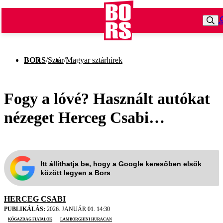
BORS
/
Sztár
/
Magyar sztárhírek
Fogy a lóvé? Használt autókat
nézeget Herceg Csabi…
Itt állíthatja be, hogy a Google keresőben elsők
között legyen a Bors
HERCEG CSABI
PUBLIKÁLÁS:
2026. JANUÁR 01. 14:30
Kőgazdag fiatalok
Lamborghini Huracan