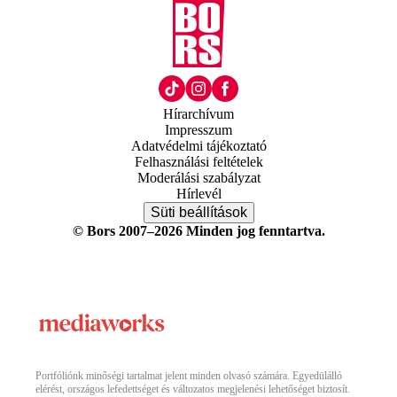
Hírarchívum
Impresszum
Adatvédelmi tájékoztató
Felhasználási feltételek
Moderálási szabályzat
Hírlevél
Süti beállítások
© Bors 2007–2026 Minden jog fenntartva.
Portfóliónk minőségi tartalmat jelent minden olvasó számára. Egyedülálló
elérést, országos lefedettséget és változatos megjelenési lehetőséget biztosít.