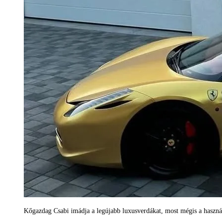
Kőgazdag Csabi imádja a legújabb luxusverdákat, most mégis a haszná