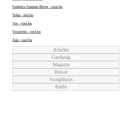
Szabolcs-Szatmár-Bereg - szon.hu
Tolna - teol.hu
Vas - vaol.hu
Veszprém - veol.hu
Zala - zaol.hu
Közélet
Gazdaság
Magazin
Bulvár
Szolgáltatás
Rádió