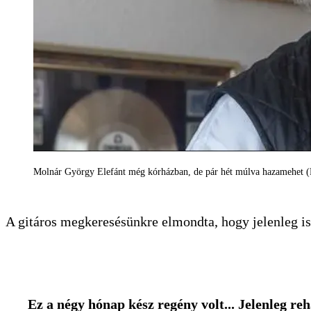
Molnár György Elefánt még kórházban, de pár hét múlva hazamehet (F
A gitáros megkeresésünkre elmondta, hogy jelenleg is
Ez a négy hónap kész regény volt... Jelenleg reh