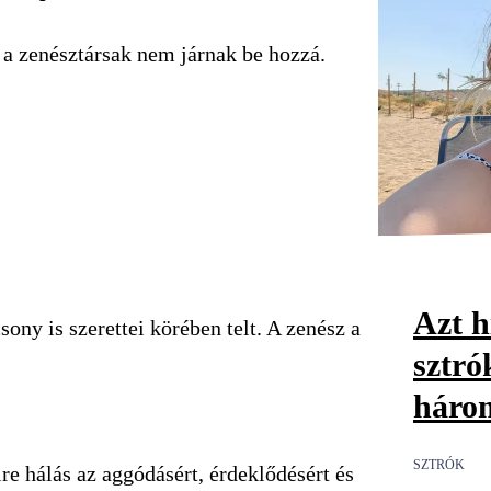
 a zenésztársak nem járnak be hozzá.
Azt h
csony is szerettei körében telt. A zenész a
sztró
három
SZTRÓK
e hálás az aggódásért, érdeklődésért és