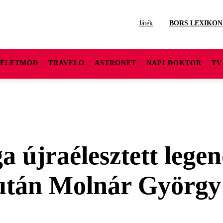
Játék
BORS LEXIKON
ÉLETMÓD
TRAVELO
ASTRONET
NAPI DOKTOR
TV
a újraélesztett legen
 után Molnár György