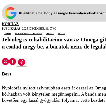
Itt állíthatja be, hogy a Google keresőben elsők közö
KÓRHÁZ
PUBLIKÁLÁS:
2025. DECEMBER 31. 07:00
omega
Molnár György Elefánt
gitáros
műtét
Jelenleg is rehabilitáción van az Omega gi
a család megy be, a barátok nem, de legalá
Bors
Nyolcórás nyitott szívműtéten esett át ősszel az Ome
kórházban volt kénytelen megünnepelni. A banda menedz
követően egy lassú gyógyulási folyamat vette kezdetét,