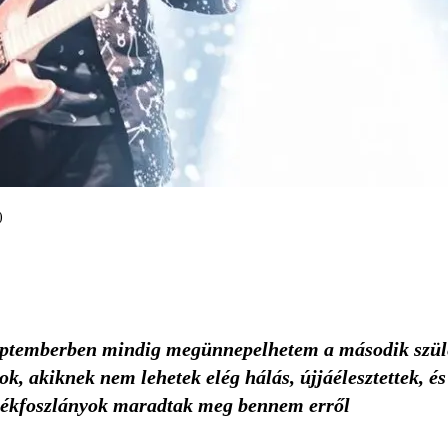
)
szeptemberben mindig megünnepelhetem a második szül
 akiknek nem lehetek elég hálás, újjáélesztettek, és
emlékfoszlányok maradtak meg bennem erről