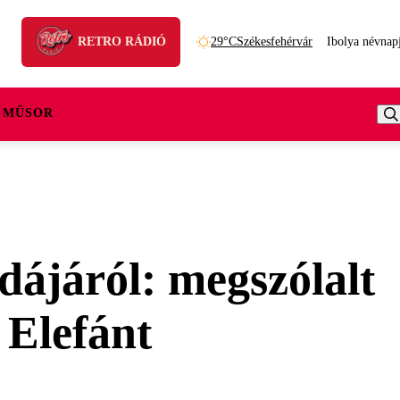
RETRO RÁDIÓ
29°C
Székesfehérvár
Ibolya névnap
 MŰSOR
dájáról: megszólalt
 Elefánt