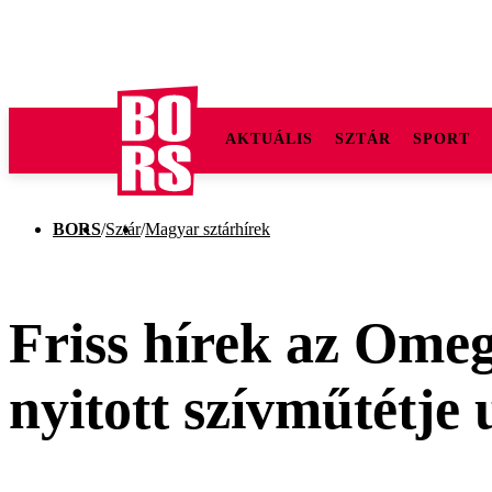
AKTUÁLIS
SZTÁR
SPORT
BORS
/
Sztár
/
Magyar sztárhírek
Friss hírek az Omeg
nyitott szívműtétje