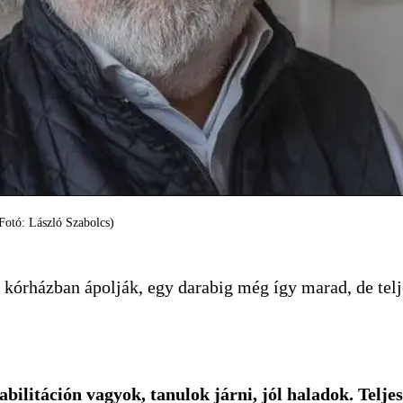
otó: László Szabolcs)
 kórházban ápolják, egy darabig még így marad, de telj
abilitáción vagyok, tanulok járni, jól haladok. Telje