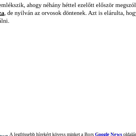
n emlékszik, ahogy néhány héttel ezelőtt először megszó
za
, de nyilván az orvosok döntenek. Azt is elárulta, ho
lni.
A legfrissebb hírekért kövess minket a Bors
Google News
oldalán