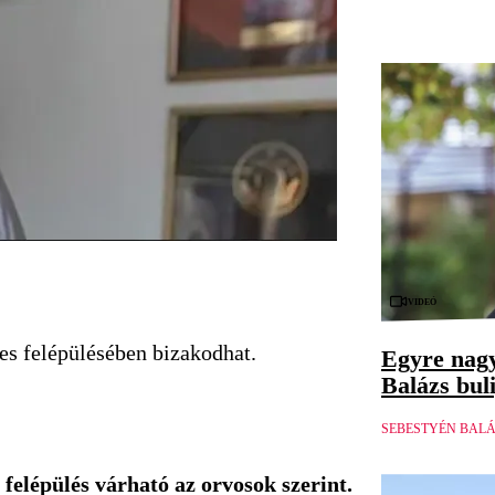
Videó
es felépülésében bizakodhat.
Egyre nagy
Balázs buli
SEBESTYÉN BAL
s felépülés várható az orvosok szerint.