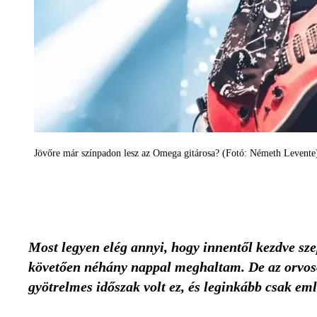
Jövőre már színpadon lesz az Omega gitárosa? (Fotó: Németh Levente
Most legyen elég annyi, hogy innentől kezdve 
követően néhány nappal meghaltam. De az orvosok,
gyötrelmes időszak volt ez, és leginkább csak 