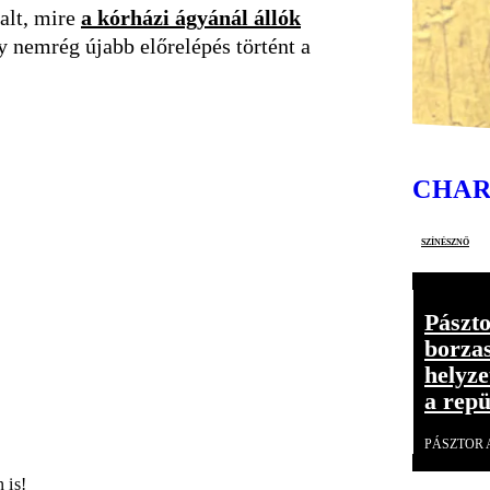
lalt, mire
a kórházi ágyánál állók
gy nemrég újabb előrelépés történt a
CHAR
színésznő
Pászt
borza
helyze
a repü
PÁSZTOR
 is!