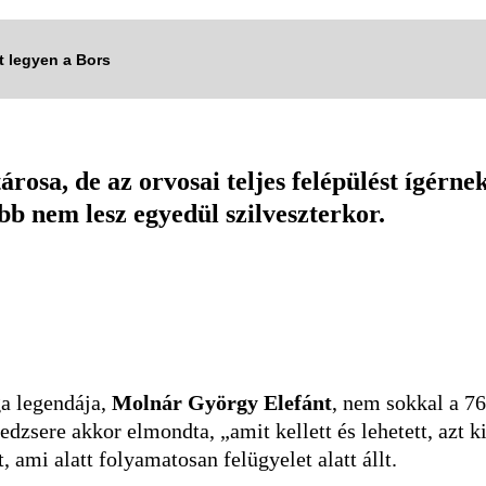
tt legyen a Bors
tárosa, de az orvosai teljes felépülést ígér
bb nem lesz egyedül szilveszterkor.
ga legendája,
Molnár György Elefánt
, nem sokkal a 76
sere akkor elmondta, „amit kellett és lehetett, azt ki
 ami alatt folyamatosan felügyelet alatt állt.