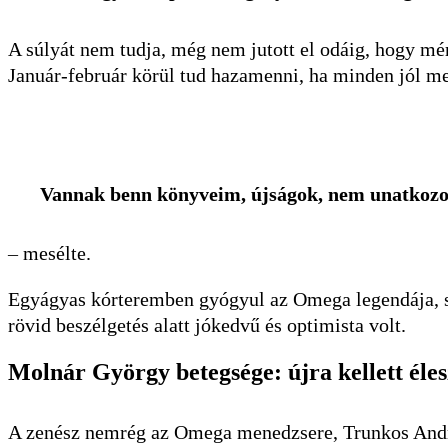
A súlyát nem tudja, még nem jutott el odáig, hogy mé
Január-február körül tud hazamenni, ha minden jól m
Vannak benn könyveim, újságok, nem unatkoz
–
mesélte.
Egyágyas kórteremben gyógyul az Omega legendája, 
rövid beszélgetés alatt jókedvű és optimista volt.
Molnár György betegsége: újra kellett éles
A zenész nemrég az Omega menedzsere, Trunkos András