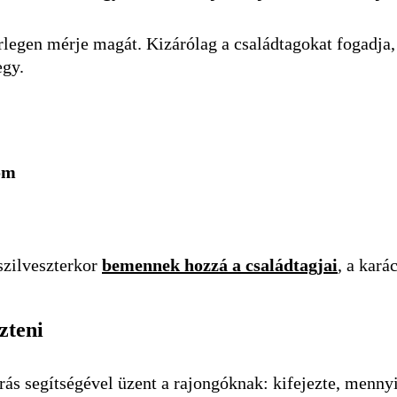
rlegen mérje magát. Kizárólag a családtagokat fogadja,
egy.
om
szilveszterkor
bemennek hozzá a családtagjai
, a kará
zteni
 segítségével üzent a rajongóknak: kifejezte, mennyir