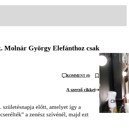
nek. Molnár György Elefánthoz csak
KOMMENT (0)
A szerző cikkei
Videó
. születésnapja előtt, amelyet így a
cserélték” a zenész szívénél, majd ezt