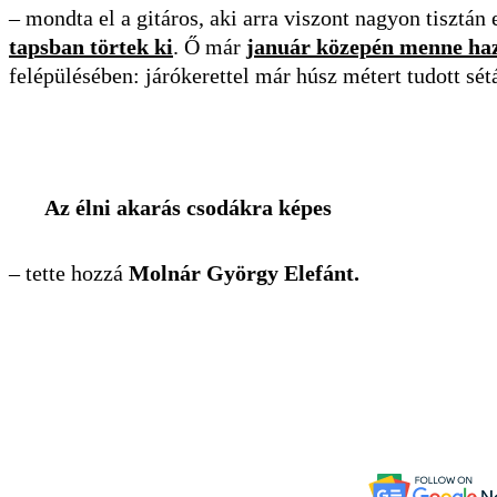
– mondta el a gitáros, aki arra viszont nagyon tisztá
tapsban törtek ki
. Ő már
január közepén menne ha
felépülésében: járókerettel már húsz métert tudott sétá
Az élni akarás csodákra képes
– tette hozzá
Molnár György Elefánt.