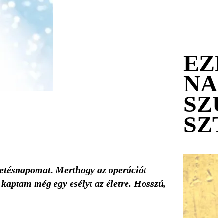
EZ
NA
SZ
SZ
etésnapomat. Merthogy az operációt
 kaptam még egy esélyt az életre. Hosszú,