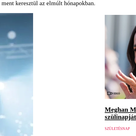
en ment keresztül az elmúlt hónapokban.
Videó
Meghan Ma
szülinapját
SZÜLETÉSNAP