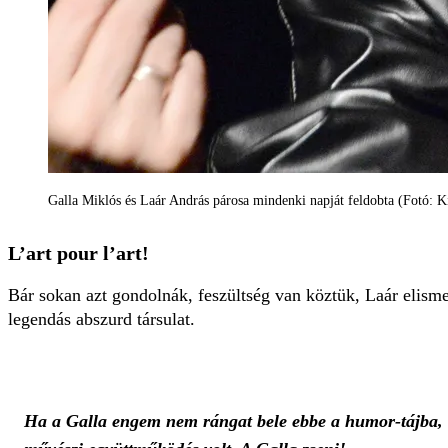
Galla Miklós és Laár András párosa mindenki napját feldobta (Fotó: K
L’art pour l’art!
Bár sokan azt gondolnák, feszültség van köztük, Laár elisme
legendás abszurd társulat.
Ha a Galla engem nem rángat bele ebbe a humor-tájba, ak