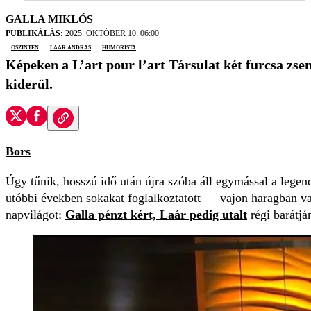
GALLA MIKLÓS
PUBLIKÁLÁS:
2025. OKTÓBER 10. 06:00
őszintén
Laár András
humorista
Képeken a L’art pour l’art Társulat két furcsa zse
kiderül.
Bors
Úgy tűnik, hosszú idő után újra szóba áll egymással a lege
utóbbi években sokakat foglalkoztatott — vajon haragban va
napvilágot:
Galla pénzt kért, Laár pedig utalt
régi barátj