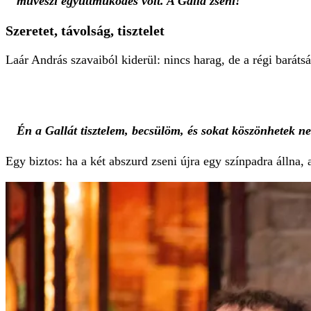
művészi együttműködés volt. A Galla zseni!
Szeretet, távolság, tisztelet
Laár András szavaiból kiderül: nincs harag, de a régi barát
Én a Gallát tisztelem, becsülöm, és sokat köszönhetek ne
Egy biztos: ha a két abszurd zseni újra egy színpadra állna