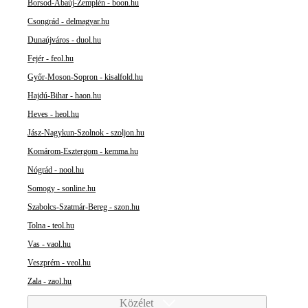
Borsod-Abaúj-Zemplén - boon.hu
Csongrád - delmagyar.hu
Dunaújváros - duol.hu
Fejér - feol.hu
Győr-Moson-Sopron - kisalfold.hu
Hajdú-Bihar - haon.hu
Heves - heol.hu
Jász-Nagykun-Szolnok - szoljon.hu
Komárom-Esztergom - kemma.hu
Nógrád - nool.hu
Somogy - sonline.hu
Szabolcs-Szatmár-Bereg - szon.hu
Tolna - teol.hu
Vas - vaol.hu
Veszprém - veol.hu
Zala - zaol.hu
Közélet