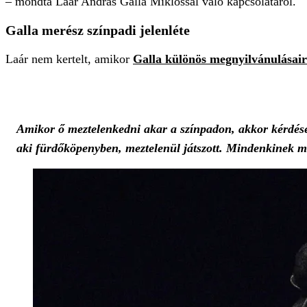
– mondta Laár András Galla Miklóssal való kapcsolatáról.
Galla merész színpadi jelenléte
Laár nem kertelt, amikor
Galla különös megnyilvánulásair
Amikor ő meztelenkedni akar a színpadon, akkor kérdéses
aki fürdőköpenyben, meztelenül játszott. Mindenkinek 