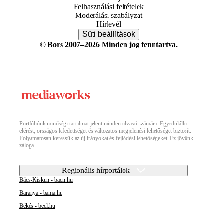
Felhasználási feltételek
Moderálási szabályzat
Hírlevél
Süti beállítások
© Bors 2007–2026 Minden jog fenntartva.
Portfóliónk minőségi tartalmat jelent minden olvasó számára. Egyedülálló
elérést, országos lefedettséget és változatos megjelenési lehetőséget biztosít.
Folyamatosan keressük az új irányokat és fejlődési lehetőségeket. Ez jövőnk
záloga.
Regionális hírportálok
Bács-Kiskun - baon.hu
Baranya - bama.hu
Békés - beol.hu