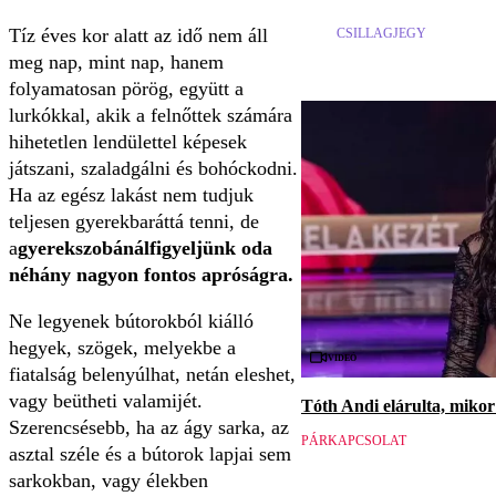
Tíz éves kor alatt az idő nem áll
CSILLAGJEGY
meg nap, mint nap, hanem
folyamatosan pörög, együtt a
lurkókkal, akik a felnőttek számára
hihetetlen lendülettel képesek
játszani, szaladgálni és bohóckodni.
Ha az egész lakást nem tudjuk
teljesen gyerekbaráttá tenni, de
a
gyerekszobánál
figyeljünk oda
néhány nagyon fontos apróságra.
Ne legyenek bútorokból kiálló
hegyek, szögek, melyekbe a
Videó
fiatalság belenyúlhat, netán eleshet,
vagy beütheti valamijét.
Tóth Andi elárulta, mikor 
Szerencsésebb, ha az ágy sarka, az
PÁRKAPCSOLAT
asztal széle és a bútorok lapjai sem
sarkokban, vagy élekben