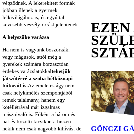
végződnek. A lekerekített formák
jobban illenek a gyermek
lelkivilágához is, és egyúttal
EZEN
kevesebb veszélyforrást jelentenek.
SZÜL
A helyszűke varázsa
SZTÁ
Ha nem is vagyunk boszorkák,
vagy mágusok, attól még a
gyerekek számára borzasztóan
érdekes varázslatokkal
tehetjük
játszótérré a szoba hétköznapi
bútorait is.
Az emeletes ágy nem
csak helykímélés szempontjából
remek találmány, hanem egy
kötéllétrával már izgalmas
másznivaló is. Főként a három és
hat év közötti kicsiknek, hiszen
GÖNCZI G
nekik nem csak nagyobb kihívás, de