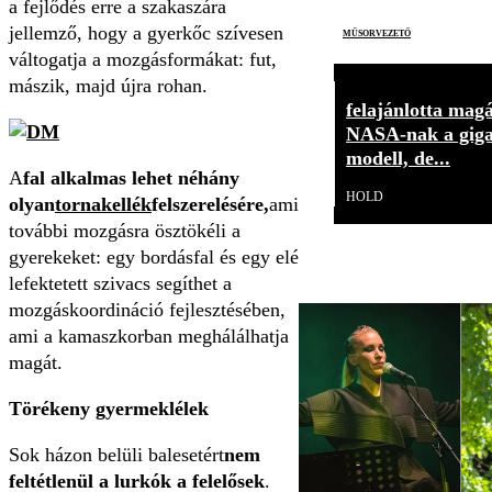
a fejlődés erre a szakaszára
jellemző, hogy a gyerkőc szívesen
műsorvezető
váltogatja a mozgásformákat: fut,
mászik, majd újra rohan.
felajánlotta magá
NASA-nak a gig
modell, de...
A
fal alkalmas lehet néhány
HOLD
olyan
tornakellék
felszerelésére,
ami
további mozgásra ösztökéli a
gyerekeket: egy bordásfal és egy elé
lefektetett szivacs segíthet a
mozgáskoordináció fejlesztésében,
ami a kamaszkorban meghálálhatja
magát.
Törékeny gyermeklélek
Sok házon belüli balesetért
nem
feltétlenül a lurkók a felelősek
.