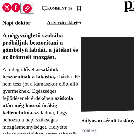
p
KOMMENT (0)
Napi doktor
A szerző cikkei
A négyszögletű szobába
próbáljuk beszorítani a
gömbölyű labdát, a játékot és
az örömteli mozgást.
A hideg idővel a
családok
beszorulnak a lakásba,
a házba. Ez
nem tesz jót a kamaszkor előtt álló
gyermeknek. Egészséges
fejlődésének érdekében az
iskola
után még hosszú órákig
kellenefutnia,
szaladnia, hogy
behozza a napi szükséges
Súlyosan sérült kislán
mozgásmennyiséget. Helyette
KÓRHÁZ
sajnos napjainkban egyre többször