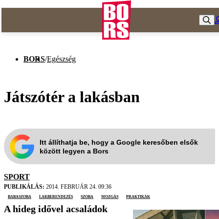
BORS
/
Egészség
Játszótér a lakásban
Itt állíthatja be, hogy a Google keresőben elsők
között legyen a Bors
SPORT
PUBLIKÁLÁS:
2014. FEBRUÁR 24. 09:36
babaszoba
lakberendezés
szoba
mozgás
praktikák
A hideg idővel acsaládok