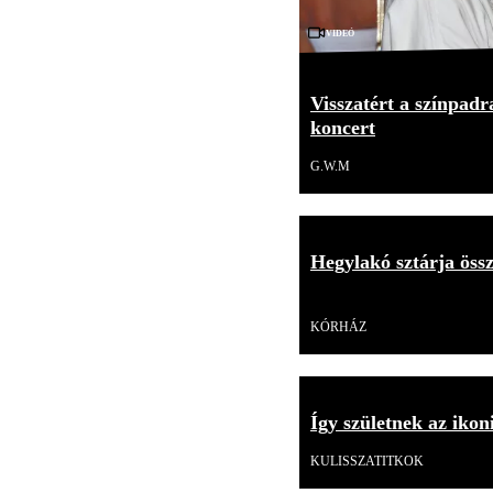
Videó
Visszatért a színpadr
koncert
G.W.M
Hegylakó sztárja öss
Videó
KÓRHÁZ
Így születnek az iko
KULISSZATITKOK