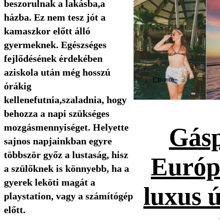
beszorulnak a lakásba,a
házba. Ez nem tesz jót a
kamaszkor előtt álló
gyermeknek. Egészséges
fejlődésének érdekében
aziskola után még hosszú
Videó
órákig
kellenefutnia,szaladnia, hogy
behozza a napi szükséges
mozgásmennyiséget. Helyette
Gásp
sajnos napjainkban egyre
többször győz a lustaság, hisz
Európ
a szülőknek is könnyebb, ha a
gyerek leköti magát a
luxus 
playstation, vagy a számítógép
előtt.