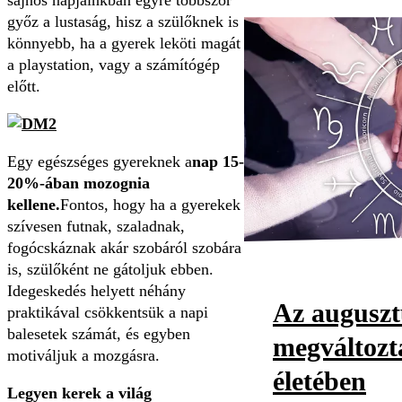
győz a lustaság, hisz a szülőknek is
könnyebb, ha a gyerek leköti magát
a playstation, vagy a számítógép
előtt.
Egy egészséges gyereknek a
nap 15-
20%-ában mozognia
kellene.
Fontos, hogy ha a gyerekek
szívesen futnak, szaladnak,
fogócskáznak akár szobáról szobára
is, szülőként ne gátoljuk ebben.
Idegeskedés helyett néhány
Az auguszt
praktikával csökkentsük a napi
balesetek számát, és egyben
megváltozta
motiváljuk a mozgásra.
életében
Legyen kerek a világ