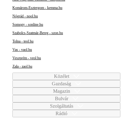
Komárom-Esztergom - kemma.hu
Nógrád - nool.hu
Somogy - sonline.hu
Szabolcs-Szatmár-Bereg - szon.hu
Tolna - teol.hu
Vas - vaol.hu
Veszprém - veol.hu
Zala - zaol.hu
Közélet
Gazdaság
Magazin
Bulvár
Szolgáltatás
Rádió