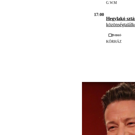
G.W.M
17:00
Hegylakó sztár
közönségtalál
Videó
KÓRHÁZ