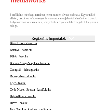
Portfóliónk minőségi tartalmat jelent minden olvasó számára. Egyedülálló
elérést, országos lefedettséget és változatos megjelenési lehetőséget biztosít.
Folyamatosan keressük az új irányokat és fejlődési lehetőségeket. Ez jövőnk
záloga.
Regionális hírportálok
Bács-Kiskun - baon.hu
Baranya - bama.hu
Békés - beol.hu
Borsod-Abaúj-Zemplén - boon.hu
Csongrád - delmagyar.hu
Dunaújváros - duol.hu
Fejér - feol.hu
Győr-Moson-Sopron - kisalfold.hu
Hajdú-Bihar - haon.hu
Heves - heol.hu
Jász-Nagykun-Szolnok - szoljon.hu