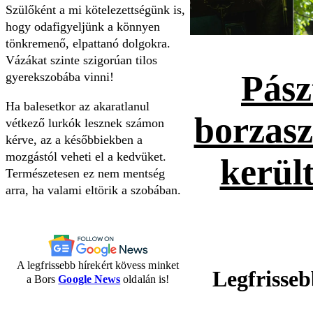
Szülőként a mi kötelezettségünk is,
hogy odafigyeljünk a könnyen
tönkremenő, elpattanó dolgokra.
Vázákat szinte szigorúan tilos
Pász
gyerekszobába vinni!
Ha balesetkor az akaratlanul
borzasz
vétkező lurkók lesznek számon
kérve, az a későbbiekben a
mozgástól veheti el a kedvüket.
kerül
Természetesen ez nem mentség
arra, ha valami eltörik a szobában.
A legfrissebb hírekért kövess minket
Legfrisse
a Bors
Google News
oldalán is!