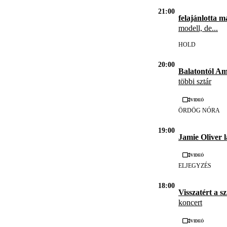
21:00
felajánlotta m
modell, de...
HOLD
20:00
Balatontól Am
többi sztár
Videó
ÖRDÖG NÓRA
19:00
Jamie Oliver 
Videó
ELJEGYZÉS
18:00
Visszatért a s
koncert
Videó