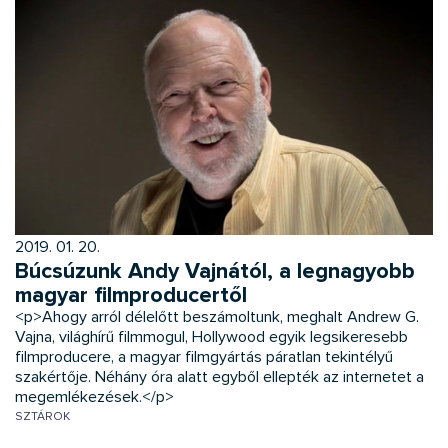
2019. 01. 20.
Búcsúzunk Andy Vajnától, a legnagyobb
magyar filmproducertől
<p>Ahogy arról délelőtt beszámoltunk, meghalt Andrew G.
Vajna, világhírű filmmogul, Hollywood egyik legsikeresebb
filmproducere, a magyar filmgyártás páratlan tekintélyű
szakértője. Néhány óra alatt egyből ellepték az internetet a
megemlékezések.</p>
SZTÁROK