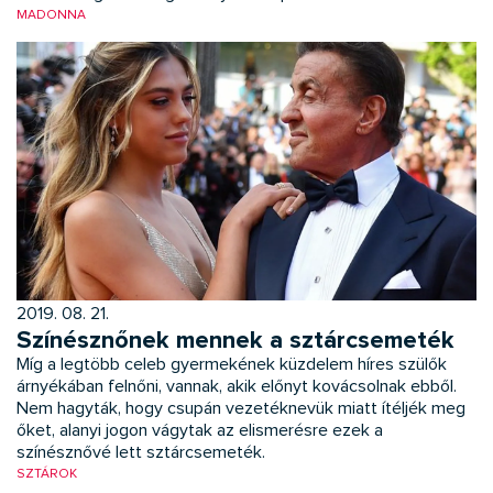
MADONNA
2019. 08. 21.
Színésznőnek mennek a sztárcsemeték
Míg a legtöbb celeb gyermeké­nek küzdelem híres szülők
árnyékában felnőni, vannak, akik előnyt kovácsolnak ebből.
Nem hagyták, hogy csupán vezetéknevük miatt ítéljék meg
őket, alanyi jogon vágytak az elismerésre ezek a
színésznővé lett sztárcsemeték.
SZTÁROK