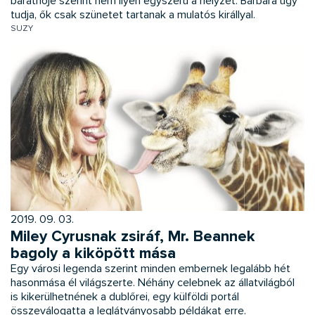
barátnője szerint nem ilyen egyszerű a helyzet. Barbara úgy
tudja, ők csak szünetet tartanak a mulatós királlyal.
SUZY
2019. 09. 03.
Miley Cyrusnak zsiráf, Mr. Beannek
bagoly a kiköpött mása
Egy városi legenda szerint minden embernek legalább hét
hasonmása él világszerte. Néhány celebnek az állatvilágból
is kikerülhetnének a dublőrei, egy külföldi portál
összeválogatta a leglátványosabb példákat erre.