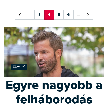
...
3
4
5
6
...
Videó
Egyre nagyobb a
felháborodás