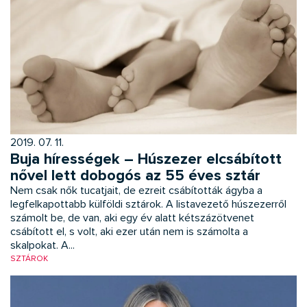
2019. 07. 11.
Buja hírességek – Húszezer elcsábított
nővel lett dobogós az 55 éves sztár
Nem csak nők tucatjait, de ezreit csábították ágyba a
legfelkapottabb külföldi sztárok. A listavezető húszezerről
számolt be, de van, aki egy év alatt kétszázötvenet
csábított el, s volt, aki ezer után nem is számolta a
skalpokat. A...
SZTÁROK