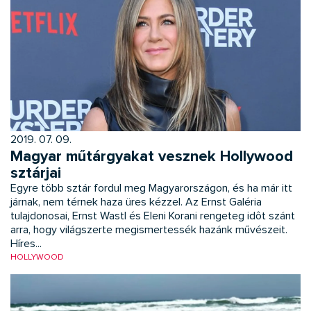
2019. 07. 09.
Magyar műtárgyakat vesznek Hollywood
sztárjai
Egyre több sztár fordul meg Magyarországon, és ha már itt
járnak, nem térnek haza üres kézzel. Az Ernst Galéria
tulajdonosai, Ernst Wastl és Eleni Korani rengeteg idôt szánt
arra, hogy világszerte megismertessék hazánk művészeit.
Híres...
HOLLYWOOD