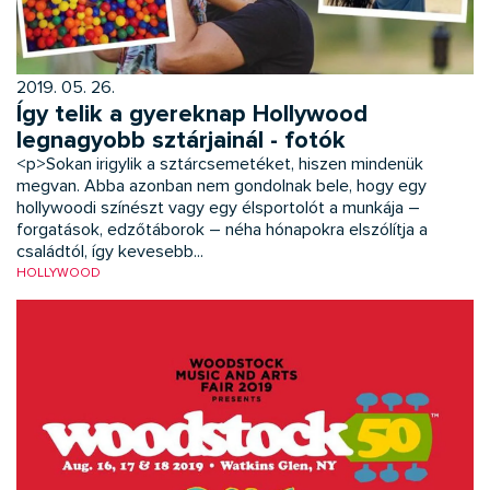
2019. 05. 26.
Így telik a gyereknap Hollywood
legnagyobb sztárjainál - fotók
<p>Sokan irigylik a sztárcsemetéket, hiszen mindenük
megvan. Abba azonban nem gondolnak bele, hogy egy
hollywoodi színészt vagy egy élsportolót a munkája –
forgatások, edzőtáborok – néha hónapokra elszólítja a
családtól, így kevesebb...
HOLLYWOOD