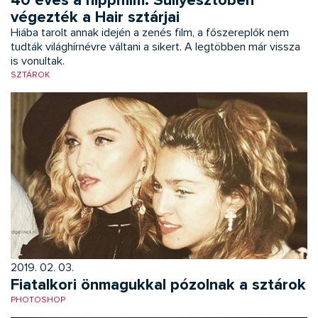
40 éves a hippifilm: Süllyesztőben
végezték a Hair sztárjai
Hiába tarolt annak idején a zenés film, a főszereplők nem
tudták világhírnévre váltani a sikert. A legtöbben már vissza
is vonultak.
SZTÁROK
2019. 02. 03.
Fiatalkori önmagukkal pózolnak a sztárok
PHOTOSHOP