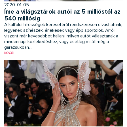
2020. 01. 05.
Íme a világsztárok autói az 5 millióstól az
540 milliósig
A külföldi hírességek keresetéről rendszeresen olvashatunk,
legyenek színészek, énekesek vagy épp spor­tolók. Arról
viszont már kevesebbet hallani, milyen autót választanak a
mindennapi közlekedéshez, vagy esetleg mi áll még a
garázsukban....
KOCSI