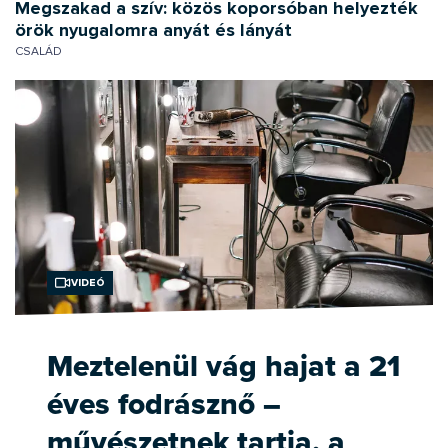
Megszakad a szív: közös koporsóban helyezték
örök nyugalomra anyát és lányát
CSALÁD
Videó
Meztelenül vág hajat a 21
éves fodrásznő –
művészetnek tartja, a