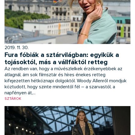
2019. 11. 30.
Fura fóbiák a sztárvilágban: egyikük a
tojásoktól, más a vállfáktól retteg
Az rendben van, hogy a művészlelkek érzékenyebbek az
átlagnál, ám sok filmsztár és híres énekes retteg
kifejezetten hétköznapi dolgoktól. Woody Allenről mondjuk
köztudott, hogy szinte mindentől fél – a szarvastól, a
napfényen át,...
SZTÁROK