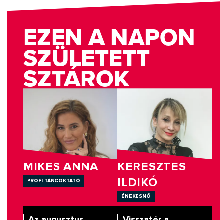
EZEN A NAPON
SZÜLETETT
SZTÁROK
MIKES ANNA
KERESZTES
ILDIKÓ
profi táncoktató
énekesnő
Az augusztus
Visszatér a