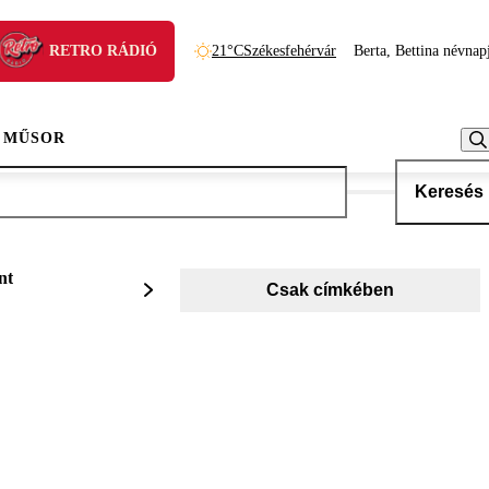
RETRO RÁDIÓ
21°C
Székesfehérvár
Berta, Bettina névnap
 MŰSOR
Keresés
nt
Csak címkében