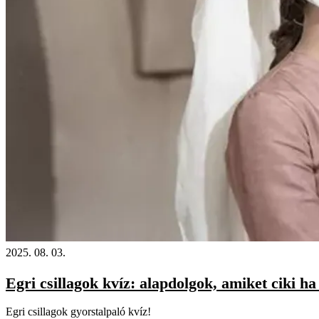
2025. 08. 03.
Egri csillagok kvíz: alapdolgok, amiket ciki h
Egri csillagok gyorstalpaló kvíz!