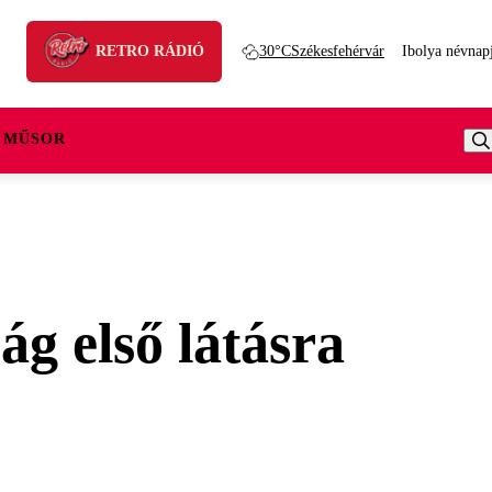
RETRO RÁDIÓ
30°C
Székesfehérvár
Ibolya névnap
 MŰSOR
ág első látásra