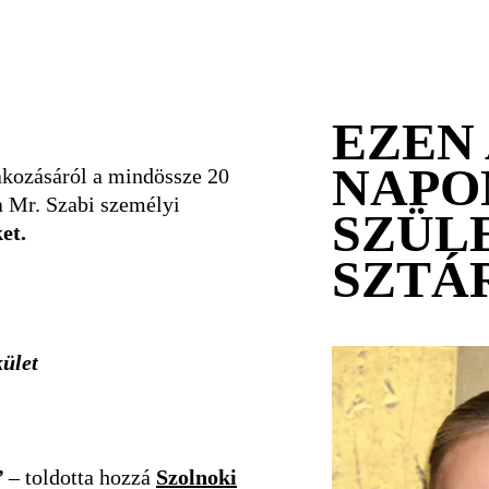
EZEN 
NAPO
akozásáról a mindössze 20
na Mr. Szabi személyi
SZÜL
et.
SZTÁ
kület
”
– toldotta hozzá
Szolnoki