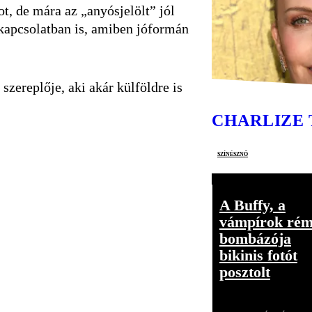
t, de mára az „anyósjelölt” jól
a kapcsolatban is, amiben jóformán
szereplője, aki akár külföldre is
CHARLIZE
színésznő
A Buffy, a
vámpírok ré
bombázója
bikinis fotót
posztolt
Videó