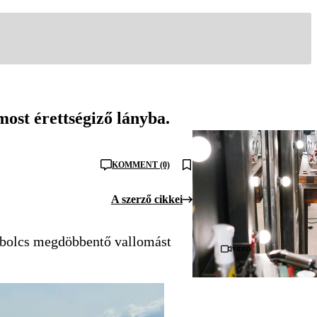
most érettségiző lányba.
KOMMENT (0)
A szerző cikkei
abolcs megdöbbentő vallomást
Videó