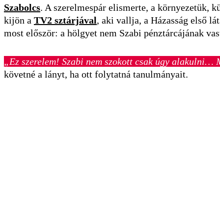
Szabolcs
. A szerelmespár elismerte, a környezetük, k
kijön a
TV2 sztárjával
, aki vallja, a Házasság első l
most először: a hölgyet nem Szabi pénztárcájának vas
„Ez szerelem! Szabi nem szokott csak úgy alakulni… M
követné a lányt, ha ott folytatná tanulmányait.