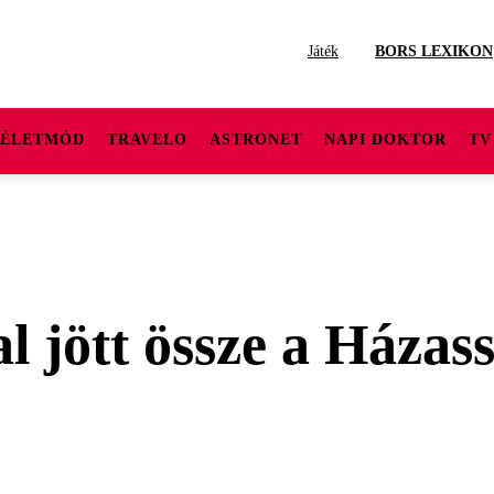
Játék
BORS LEXIKON
ÉLETMÓD
TRAVELO
ASTRONET
NAPI DOKTOR
TV
 jött össze a Házass