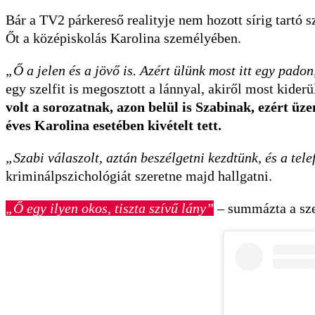
Bár a TV2 párkereső realityje nem hozott sírig tartó s
Őt a középiskolás Karolina személyében.
„Ő a jelen és a jövő is. Azért ülünk most itt egy padon
egy szelfit is megosztott a lánnyal, akiről most kiderü
volt a sorozatnak, azon belül is Szabinak, ezért üze
éves Karolina esetében kivételt tett.
„Szabi válaszolt, aztán beszélgetni kezdtünk, és a te
kriminálpszichológiát szeretne majd hallgatni.
„Ő egy ilyen okos, tiszta szívű lány”
– summázta a sze