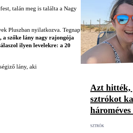
est, talán meg is találta a Nagy
yek Pluszban nyilatkozva. Tegnap
t, a szőke lány nagy rajongója
álaszol ilyen levelekre: a 20
ségiző lány, aki
Azt hitték, 
sztrókot ka
hároméves 
SZTRÓK