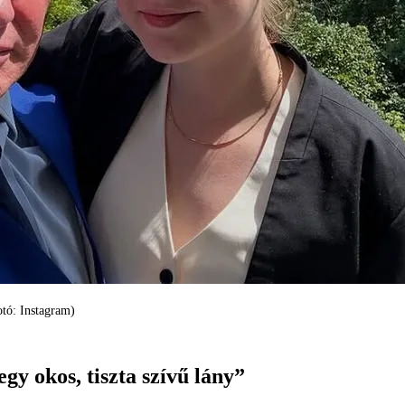
Fotó: Instagram)
gy okos, tiszta szívű lány”