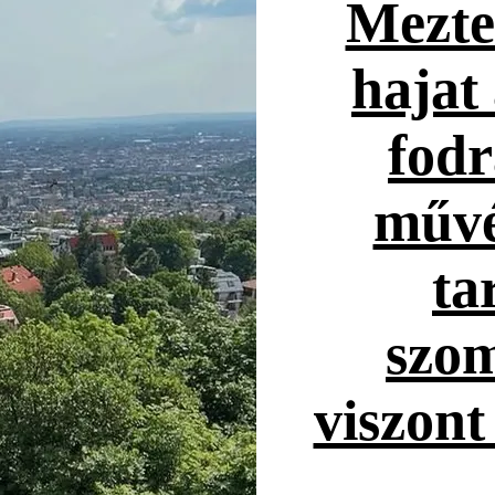
Mezte
hajat 
fodr
művé
ta
szo
viszont