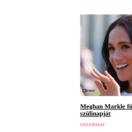
Videó
Meghan Markle fü
szülinapját
SZÜLETÉSNAP