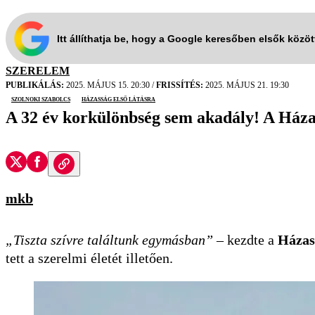
Itt állíthatja be, hogy a Google keresőben elsők közö
SZERELEM
PUBLIKÁLÁS:
2025. MÁJUS 15. 20:30
/
FRISSÍTÉS:
2025. MÁJUS 21. 19:30
Szolnoki Szabolcs
Házasság első látásra
A 32 év korkülönbség sem akadály! A Házass
mkb
„Tiszta szívre találtunk egymásban”
– kezdte a
Házass
tett a szerelmi életét illetően.