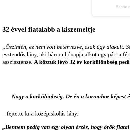
Szabolc
32 évvel fiatalabb a kiszemeltje
„Őszintén, ez nem volt betervezve, csak úgy alakult. 
esztendős lány, aki három hónapja alkot egy párt a fé
asszisztense.
A köztük lévő 32 év korkülönbség ped
Nagy a korkülönbség. De én a koromhoz képest ére
– fejtette ki a középiskolás lány.
„Bennem pedig van egy olyan érzés, hogy örök fiatal