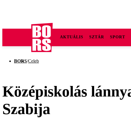
AKTUÁLIS
SZTÁR
SPORT
BORS
/
Celeb
Középiskolás lánnyal
Szabija