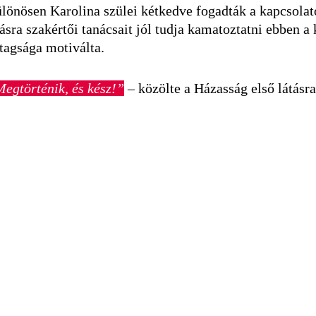
ülönösen Karolina szülei kétkedve fogadták a kapcsolato
átásra szakértői tanácsait jól tudja kamatoztatni ebben 
tagsága motiválta.
egtörténik, és kész!”
– közölte a Házasság első látásra 