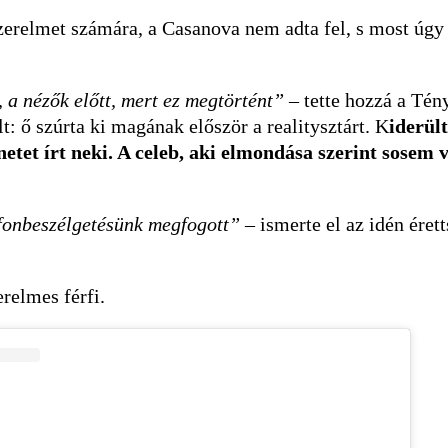
zerelmet számára, a Casanova nem adta fel, s most úgy f
, a nézők előtt, mert ez megtörtént”
– tette hozzá a Tén
lt: ő szúrta ki magának először a realitysztárt. K
iderül
netet írt neki. A celeb, aki elmondása szerint sosem v
lefonbeszélgetésünk megfogott”
– ismerte el az idén érett
relmes férfi.