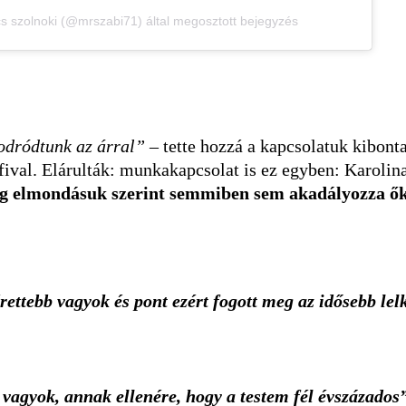
s szolnoki (@mrszabi71) által megosztott bejegyzés
Sodródtunk az árral”
– tette hozzá a kapcsolatuk kibont
rfival. Elárulták: munkakapcsolat is ez egyben: Karoli
ig elmondásuk szerint semmiben sem akadályozza ők
ttebb vagyok és pont ezért fogott meg az idősebb lel
 vagyok, annak ellenére, hogy a testem fél évszázados