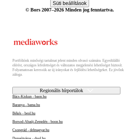
Süti beállítások
© Bors 2007–2026 Minden jog fenntartva.
Portfóliónk minőségi tartalmat jelent minden olvasó számára. Egyedülálló
elérést, országos lefedettséget és változatos megjelenési lehetőséget biztosít.
Folyamatosan keressük az új irányokat és fejlődési lehetőségeket. Ez jövőnk
záloga.
Regionális hírportálok
Bács-Kiskun - baon.hu
Baranya - bama.hu
Békés - beol.hu
Borsod-Abaúj-Zemplén - boon.hu
Csongrád - delmagyar.hu
Dunaújváros - duol.hu