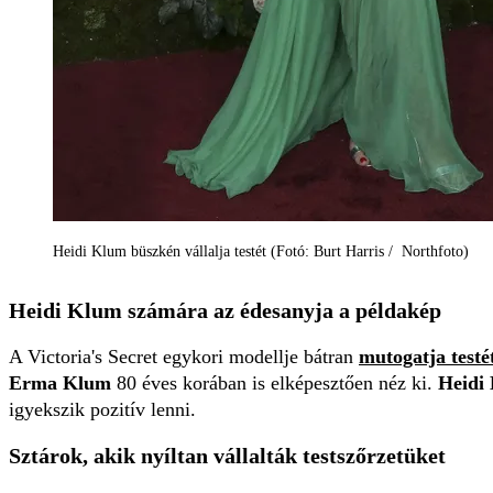
Heidi Klum büszkén vállalja testét (Fotó: Burt Harris / Northfoto)
Heidi Klum számára az édesanyja a példakép
A Victoria's Secret egykori modellje bátran
mutogatja testé
Erma Klum
80 éves korában is elképesztően néz ki.
Heidi
igyekszik pozitív lenni.
Sztárok, akik nyíltan vállalták testszőrzetüket