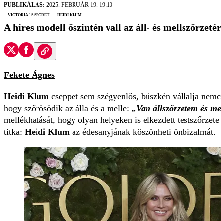
PUBLIKÁLÁS:
2025. FEBRUÁR 19. 19:10
Victoria ' s Secret
Heidi Klum
A híres modell őszintén vall az áll- és mellszőrzeté
Fekete Ágnes
Heidi Klum
cseppet sem szégyenlős, büszkén vállalja nemcsa
hogy szőrösödik az álla és a melle:
„Van állszőrzetem és me
mellékhatását, hogy olyan helyeken is elkezdett testszőrzet
titka:
Heidi Klum
az édesanyjának köszönheti önbizalmát.