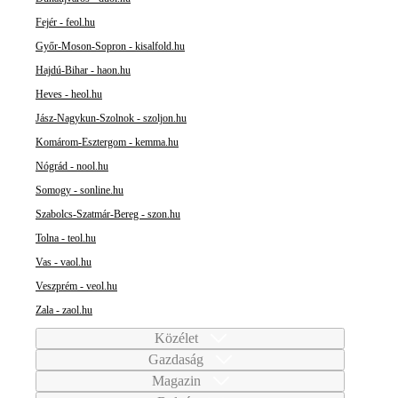
Fejér - feol.hu
Győr-Moson-Sopron - kisalfold.hu
Hajdú-Bihar - haon.hu
Heves - heol.hu
Jász-Nagykun-Szolnok - szoljon.hu
Komárom-Esztergom - kemma.hu
Nógrád - nool.hu
Somogy - sonline.hu
Szabolcs-Szatmár-Bereg - szon.hu
Tolna - teol.hu
Vas - vaol.hu
Veszprém - veol.hu
Zala - zaol.hu
Közélet
Gazdaság
Magazin