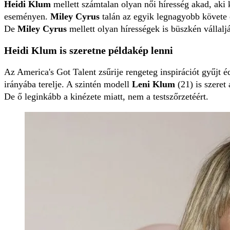
Heidi Klum
mellett számtalan olyan női híresség akad, aki 
eseményen.
Miley Cyrus
talán az egyik legnagyobb követe e
De
Miley Cyrus
mellett olyan hírességek is büszkén vállalj
Heidi Klum is szeretne példakép lenni
Az America's Got Talent zsűrije rengeteg inspirációt gyűjt é
irányába terelje. A szintén modell
Leni Klum
(21) is szeret
De ő leginkább a kinézete miatt, nem a testszőrzetéért.