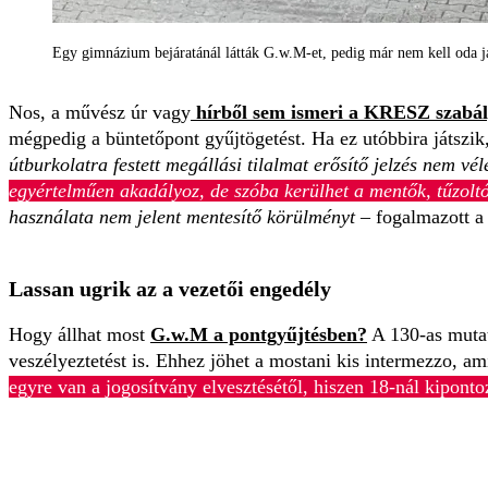
Egy gimnázium bejáratánál látták G.w.M-et, pedig már nem kell oda já
Nos, a művész úr vagy
hírből sem ismeri a KRESZ szabá
mégpedig a büntetőpont gyűjtögetést. Ha ez utóbbira játszik,
útburkolatra festett megállási tilalmat erősítő jelzés nem vé
egyértelműen akadályoz, de szóba kerülhet a mentők, tűzolt
használata nem jelent mentesítő körülményt –
fogalmazott a 
Lassan ugrik az a vezetői engedély
Hogy állhat most
G.w.M
a pontgyűjtésben?
A 130-as mutat
veszélyeztetést is. Ehhez jöhet a mostani kis intermezzo, ami
egyre van a jogosítvány elvesztésétől, hiszen 18-nál kiponto