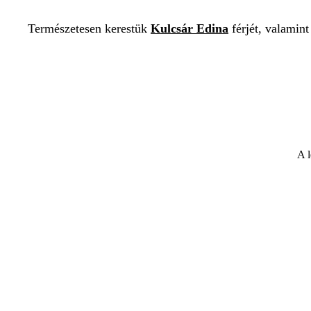
Természetesen kerestük
Kulcsár Edina
férjét, valamint
A l