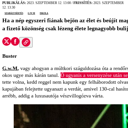
PUBLIKÁLÁS:
2023. SZEPTEMBER 12. 13:00
/
FRISSÍTÉS:
2023. SZEPTEMBER
12. 13:30
szabálysértés
G.w.M
iskola
Ha a nép egyszeri fiának bejön az élet és beújít ma
a fizető közönség csak lézeng élete legnagyobb buli
Buster
G.w.M
,
vagy ahogyan a múltkori száguldozása óta a rendőr
okos ugye más kárán tanul.
Ő ugyanis a versenyzése után se
tette volna, kedd reggel nem kapunk egy felháborodott olvas
kapujában felejtette ugyanazt a verdát, amivel 130-cal hasít
arrébb, addig a luxusautója vészvillogózva várta.