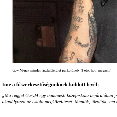
G.w.M-nek minden aszfaltfelület parkolóhely (Fotó: hot! magazin)
Íme a főszerkesztőségünknek küldött levél:
„Ma reggel G.w.M egy budapesti középiskola bejáratában par
akadályozza az iskola megközelítését. Mentők, tűzoltók sem 