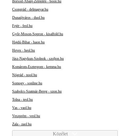
Borsod-Abaúj-Zemplén - boon.hu
Csongrád - delmagyar.hu
Dunaújváros - duol.hu
Fejér - feol.hu
Győr-Moson-Sopron - kisalfold.hu
Hajdú-Bihar - haon.hu
Heves - heol.hu
Jász-Nagykun-Szolnok - szoljon.hu
Komárom-Esztergom - kemma.hu
Nógrád - nool.hu
Somogy - sonline.hu
Szabolcs-Szatmár-Bereg - szon.hu
Tolna - teol.hu
Vas - vaol.hu
Veszprém - veol.hu
Zala - zaol.hu
Közélet