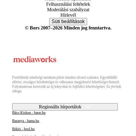
Felhasználási feltételek
Moderálási szabályzat
Hírlevél
Süti beállítások
© Bors 2007–2026 Minden jog fenntartva.
Portfóliónk minőségi tartalmat jelent minden olvasó számára. Egyedülálló
elérést, országos lefedettséget és változatos megjelenési lehetőséget biztosít.
Folyamatosan keressük az új irányokat és fejlődési lehetőségeket. Ez jövőnk
záloga.
Regionális hírportálok
Bács-Kiskun - baon.hu
Baranya - bama.hu
Békés - beol.hu