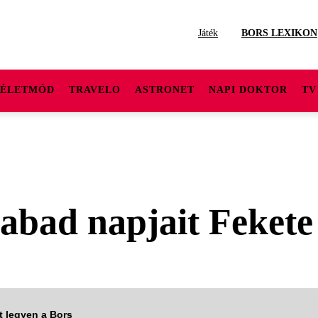
Játék
BORS LEXIKON
ÉLETMÓD
TRAVELO
ASTRONET
NAPI DOKTOR
TV
szabad napjait Feket
tt legyen a Bors