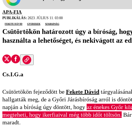
APA-FIA
PUBLIKÁLÁS:
2023. JÚLIUS 11. 03:00
Fekete Dávid
gyerekek
szabadság
Csütörtökön határozott úgy a bíróság, hog
használta a lehetőséget, és nekivágott az e
Cs.I.G.a
Csütörtökön fejeződött be
Fekete Dávid
tárgyalásának
hallgatták meg, de a Győri Járásbíróság arról is dönt
napján a bíróság úgy döntött, hogy
az énekes Győr köz
megteheti, hogy ikerfiaival még több időt töltsön.
Bár 
maradt.