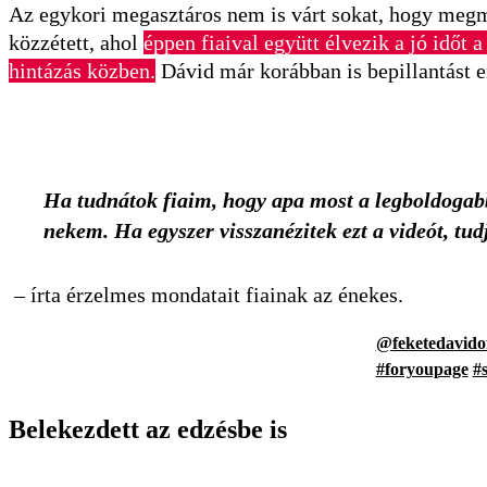
Az egykori megasztáros nem is várt sokat, hogy megmut
közzétett, ahol
éppen fiaival együtt élvezik a jó időt 
hintázás közben.
Dávid már korábban is bepillantást 
Ha tudnátok fiaim, hogy apa most a legboldogabb a
nekem. Ha egyszer visszanézitek ezt a videót, tu
– írta érzelmes mondatait fiainak az énekes.
@feketedavidof
#foryoupage
#s
Belekezdett az edzésbe is