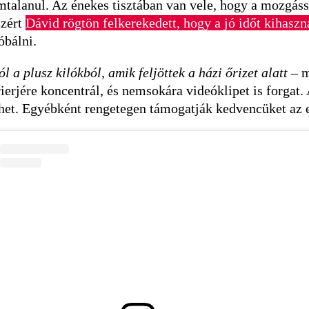
mtalanul. Az énekes tisztában van vele, hogy a mozgás
zért
Dávid rögtön felkerekedett, hogy a jó időt kihasz
óbálni.
l a plusz kilókból, amik feljöttek a házi őrizet alatt
– m
ierjére koncentrál, és nemsokára videóklipet is forgat
éphet. Egyébként rengetegen támogatják kedvencüket az 