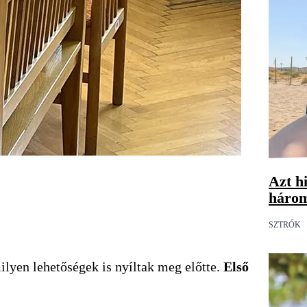
Azt hi
három
SZTRÓK
ilyen lehetőségek is nyíltak meg előtte.
Első