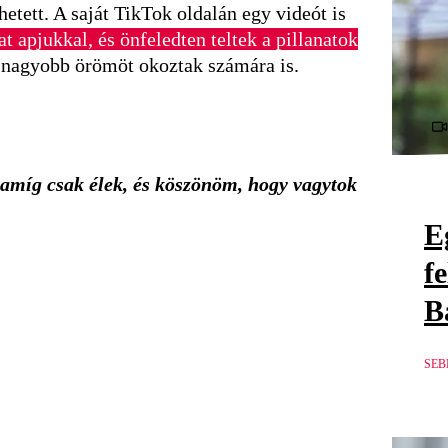
etett. A saját TikTok oldalán egy videót is
t apjukkal, és önfeledten teltek a pillanatok
 nagyobb örömöt okoztak számára is.
, amíg csak élek, és köszönöm, hogy vagytok
E
f
B
SEB