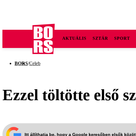
AKTUÁLIS
SZTÁR
SPORT
BORS
/
Celeb
Ezzel töltötte első 
Itt állíthatja be, hogy a Google keresőben elsők közö