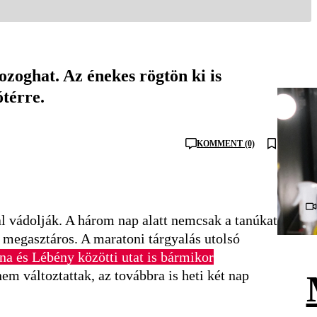
zoghat. Az énekes rögtön ki is
ótérre.
KOMMENT (0)
l vádolják. A három nap alatt nemcsak a tanúkat
i megasztáros. A maratoni tárgyalás utolsó
na és Lébény közötti utat is bármikor
nem változtattak, az továbbra is heti két nap