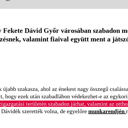
y Fekete Dávid Győr városában szabadon mo
dzésnek, valamint fiaival együtt ment a játsz
 újabb szakasza, ahol az énekest nagy összegű csalássa
ött, hogy ezek után szabadlábon védekezhet-e az egykor
igazgatási területén szabadon járhat, valamint az ottho
Dávidék szerették volna, de egyelőre
munkarendjén