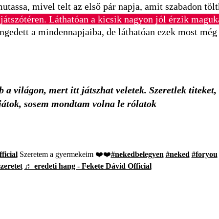
assa, mivel telt az első pár napja, amit szabadon tölth
a játszótéren. Láthatóan a kicsik nagyon jól érzik maguka
engedett a mindennapjaiba, de láthatóan ezek most még
 világon, mert itt játszhat veletek. Szeretlek titeket
djátok, sosem mondtam volna le rólatok
ficial
Szeretem a gyermekeim ❤️❤️
#nekedbelegyen
#neked
#foryou
zeretet
♬ eredeti hang - Fekete Dávid Official