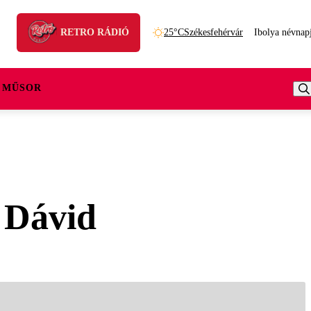
RETRO RÁDIÓ
25°C
Székesfehérvár
Ibolya névnap
 MŰSOR
e Dávid