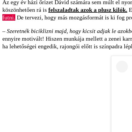
Az egy év házi őrizet Dávid számára sem múlt el nyo
köszönhetően rá is
felszaladtak azok a plusz kilók.
E
futni.
De tervezi, hogy más mozgásformát is ki fog pr
–
Szeretnék biciklizni majd, hogy kicsit adjak le azokbó
ennyire motivált! Hiszen munkája mellett a zenei karr
ha lehetőségei engedik, rajongói előtt is színpadra l