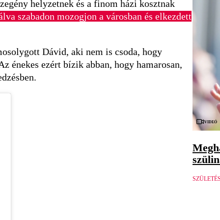
szegény helyzetnek és a finom házi kosztnak
nálva szabadon mozogjon a városban és elkezdett
osolygott Dávid, aki nem is csoda, hogy
. Az énekes ezért bízik abban, hogy hamarosan,
edzésben.
Videó
Megha
szüli
SZÜLETÉ