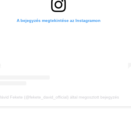
A bejegyzés megtekintése az Instagramon
ávid Fekete (@fekete_david_official) által megosztott bejegyzés