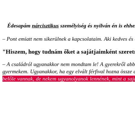
Édesapám
nárcisztikus
személyiség és nyilván én is ehhe
– Pont emiatt nem sikerülnek a kapcsolataim. Aki kedves és
"Hiszem, hogy tudnám őket a sajátjaimként szeret
– A családról ugyanakkor nem mondtam le! A gyerekről abb
gyermekem. Ugyanakkor, ha egy elvált férfival hozna össze 
belőle vannak, de nekem ugyanolyanok lennének, mint a saj