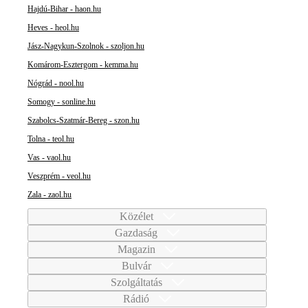
Hajdú-Bihar - haon.hu
Heves - heol.hu
Jász-Nagykun-Szolnok - szoljon.hu
Komárom-Esztergom - kemma.hu
Nógrád - nool.hu
Somogy - sonline.hu
Szabolcs-Szatmár-Bereg - szon.hu
Tolna - teol.hu
Vas - vaol.hu
Veszprém - veol.hu
Zala - zaol.hu
Közélet
Gazdaság
Magazin
Bulvár
Szolgáltatás
Rádió