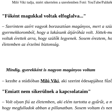
Miló Viki tudja, miért sikertelen a szerelemben Fotó: YouTube/Palik
"Főként magukkal voltak elfoglalva..."
– Szerintem azért vagyok borzasztóan magányos, mert a sz
gyermekkoromból, hogy a lakásunk átjáróház volt. Jöttek-men
voltak érettek arra, hogy szülők legyenek. Sosem éreztem, ho
életemben az érzelmi biztonság.
Mindig, gyerekként is nagyon magányos voltam
– kezdte a stúdióban
Miló Viki
, aki szerint édesapjához fű
"Emiatt nem sikerülnek a kapcsolataim"
– Volt olyan fiú az életemben, aki elém tartotta a gyűrűt, a 
hogy megfulladok abban a pillanatban. Sosem voltam és nem