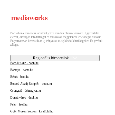
Portfóliónk minőségi tartalmat jelent minden olvasó számára. Egyedülálló
elérést, országos lefedettséget és változatos megjelenési lehetőséget biztosít.
Folyamatosan keressük az új irányokat és fejlődési lehetőségeket. Ez jövőnk
záloga.
Regionális hírportálok
Bács-Kiskun - baon.hu
Baranya - bama.hu
Békés - beol.hu
Borsod-Abaúj-Zemplén - boon.hu
Csongrád - delmagyar.hu
Dunaújváros - duol.hu
Fejér - feol.hu
Győr-Moson-Sopron - kisalfold.hu