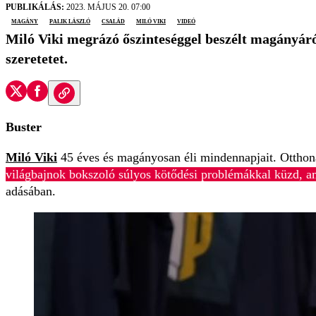
PUBLIKÁLÁS:
2023. MÁJUS 20. 07:00
magány
Palik László
család
Miló Viki
videó
Miló Viki megrázó őszinteséggel beszélt magányáról
szeretetet.
Buster
Miló Viki
45 éves és magányosan éli mindennapjait. Otthonát
világbajnok bokszoló súlyos kötődési problémákkal küzd, a
adásában.