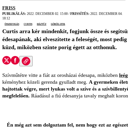
FRISS
PUBLIKÁLÁS:
2022. DECEMBER 02. 15:00
/
FRISSÍTÉS:
2022. DECEMBER 04.
18:12
összefogás
Curtis
háztűz
Görög Zita
Curtis arra kér mindenkit, fogjunk össze és segíts
édesapának, aki elveszítette a feleségét, most pedi
küzd, miközben szinte porig égett az otthonuk.
Szívműtétre vitte a fiát az orosházai édesapa, miközben
leég
kéményhez közeli gerenda gyulladt meg.
A gyermeken élet
hajtottak végre, mert lyukas volt a szíve és a szívbillen
megfelelően.
Ráadásul a fiú édesanyja tavaly meghalt koron
Én még azt sem dolgoztam fel, nem hogy ezt az egész