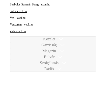
Szabolcs-Szatmár-Bereg - szon.hu
Tolna - teol.hu
Vas - vaol.hu
Veszprém - veol.hu
Zala - zaol.hu
Közélet
Gazdaság
Magazin
Bulvár
Szolgáltatás
Rádió