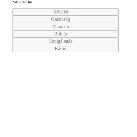
Zala - zaol.hu
Közélet
Gazdaság
Magazin
Bulvár
Szolgáltatás
Rádió