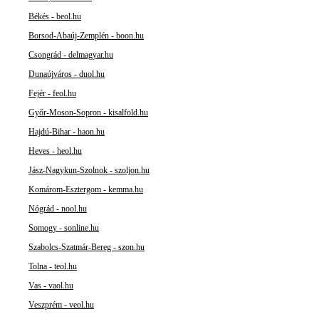
Békés - beol.hu
Borsod-Abaúj-Zemplén - boon.hu
Csongrád - delmagyar.hu
Dunaújváros - duol.hu
Fejér - feol.hu
Győr-Moson-Sopron - kisalfold.hu
Hajdú-Bihar - haon.hu
Heves - heol.hu
Jász-Nagykun-Szolnok - szoljon.hu
Komárom-Esztergom - kemma.hu
Nógrád - nool.hu
Somogy - sonline.hu
Szabolcs-Szatmár-Bereg - szon.hu
Tolna - teol.hu
Vas - vaol.hu
Veszprém - veol.hu