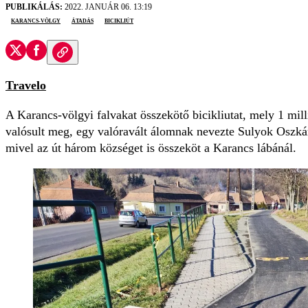
PUBLIKÁLÁS:
2022. JANUÁR 06. 13:19
Karancs-völgy
átadás
bicikliút
Travelo
A Karancs-völgyi falvakat összekötő bicikliutat, mely 1 mill
valósult meg, egy valóravált álomnak nevezte Sulyok Oszká
mivel az út három községet is összeköt a Karancs lábánál.