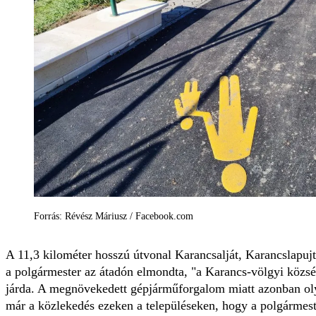
Forrás: Révész Máriusz / Facebook.com
A 11,3 kilométer hosszú útvonal Karancsalját, Karancslapujt
a polgármester az átadón elmondta, "a Karancs-völgyi közsé
járda. A megnövekedett gépjárműforgalom miatt azonban oly
már a közlekedés ezeken a településeken, hogy a polgármest