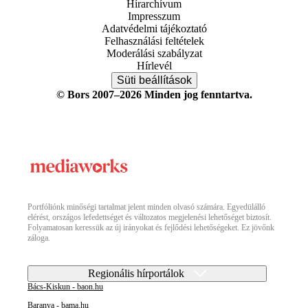
Hírarchívum
Impresszum
Adatvédelmi tájékoztató
Felhasználási feltételek
Moderálási szabályzat
Hírlevél
Süti beállítások
© Bors 2007–2026 Minden jog fenntartva.
Portfóliónk minőségi tartalmat jelent minden olvasó számára. Egyedülálló
elérést, országos lefedettséget és változatos megjelenési lehetőséget biztosít.
Folyamatosan keressük az új irányokat és fejlődési lehetőségeket. Ez jövőnk
záloga.
Regionális hírportálok
Bács-Kiskun - baon.hu
Baranya - bama.hu