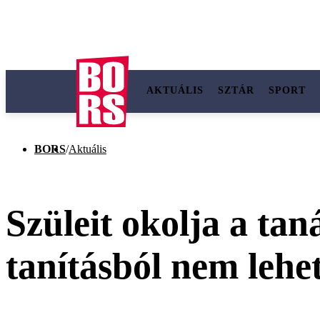
AKTUÁLIS
SZTÁR
SPORT
BORS
/
Aktuális
Szüleit okolja a ta
tanításból nem lehe