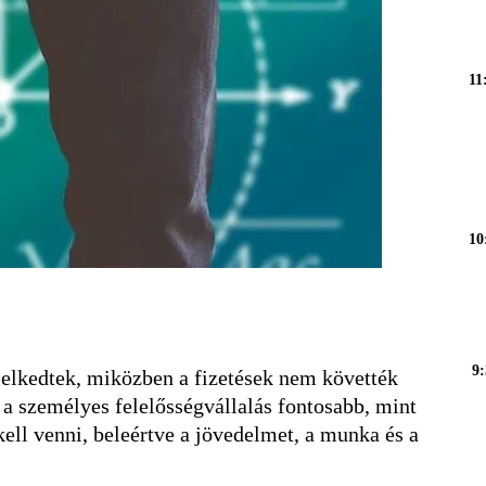
11
10
9:
melkedtek, miközben a fizetések nem követték
a személyes felelősségvállalás fontosabb, mint
ell venni, beleértve a jövedelmet, a munka és a