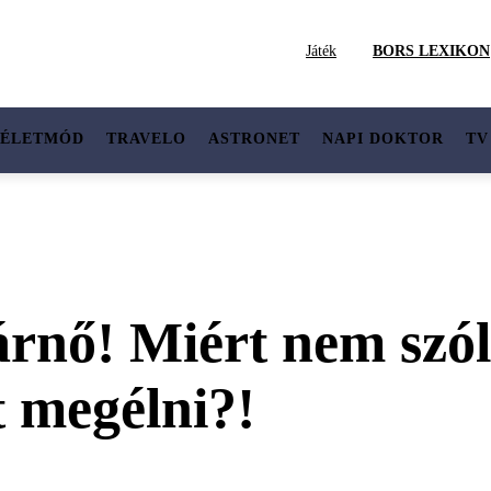
Játék
BORS LEXIKON
ÉLETMÓD
TRAVELO
ASTRONET
NAPI DOKTOR
TV
nárnő! Miért nem szól
t megélni?!