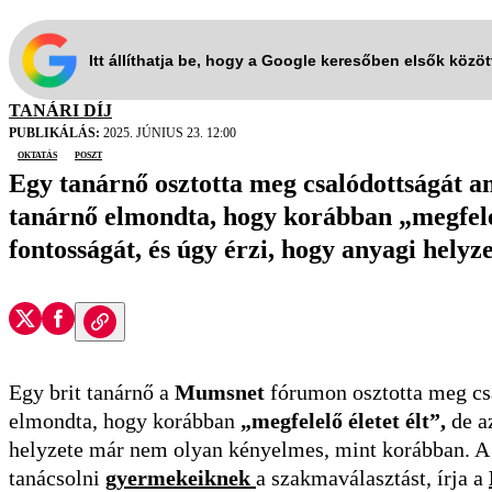
Itt állíthatja be, hogy a Google keresőben elsők közö
TANÁRI DÍJ
PUBLIKÁLÁS:
2025. JÚNIUS 23. 12:00
oktatás
poszt
Egy tanárnő osztotta meg csalódottságát am
tanárnő elmondta, hogy korábban „megfelelő
fontosságát, és úgy érzi, hogy anyagi hel
Egy brit tanárnő a
Mumsnet
fórumon osztotta meg csa
elmondta, hogy korábban
„megfelelő életet élt”,
de az
helyzete már nem olyan kényelmes, mint korábban. A 
tanácsolni
gyermekeiknek
a szakmaválasztást, írja a