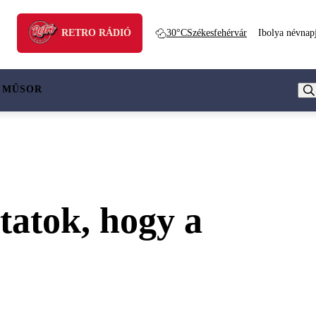
RETRO RÁDIÓ
30°C
Székesfehérvár
Ibolya névnap
 MŰSOR
tatok, hogy a