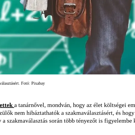
álasztásért. Fotó: Pixabay
tettek
a tanárnővel, mondván, hogy az élet költségei e
zülők nem hibáztathatók a szakmaválasztásért, és hogy 
y a szakmaválasztás során több tényezőt is figyelembe k