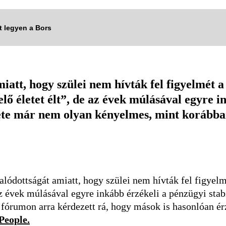
tt legyen a Bors
iatt, hogy szülei nem hívták fel figyelmét a
 életet élt”, de az évek múlásával egyre in
yzete már nem olyan kényelmes, mint korábba
lódottságát amiatt, hogy szülei nem hívták fel figyelm
 évek múlásával egyre inkább érzékeli a pénzügyi stabi
fórumon arra kérdezett rá, hogy mások is hasonlóan ér
People.