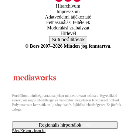
Hírarchívum
Impresszum
Adatvédelmi tájékoztató
Felhasználási feltételek
Moderálási szabályzat
Hírlevél
Süti beállítások
© Bors 2007–2026 Minden jog fenntartva.
Portfóliónk minőségi tartalmat jelent minden olvasó számára. Egyedülálló
elérést, országos lefedettséget és változatos megjelenési lehetőséget biztosít.
Folyamatosan keressük az új irányokat és fejlődési lehetőségeket. Ez jövőnk
záloga.
Regionális hírportálok
Bács-Kiskun - baon.hu