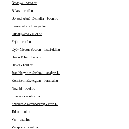
Baranya - bama.hu
Békés - beol.hu
Borsod-Abaúj-Zemplén - boon.hu
Csongrád - delmagyar.hu
Dunaújváros - duol.hu
Fejér - feol.hu
Győr-Moson-Sopron - kisalfold.hu
Hajdú-Bihar - haon.hu
Heves - heol.hu
Jász-Nagykun-Szolnok - szoljon.hu
Komárom-Esztergom - kemma.hu
Nógrád - nool.hu
Somogy - sonline.hu
Szabolcs-Szatmár-Bereg - szon.hu
Tolna - teol.hu
Vas - vaol.hu
Veszprém - veol.hu