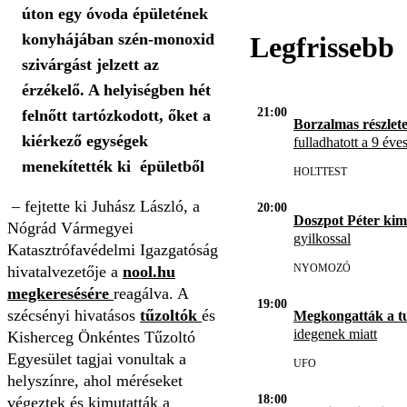
úton egy óvoda épületének
konyhájában szén-monoxid
Legfrissebb
szivárgást jelzett az
érzékelő. A helyiségben hét
21:00
felnőtt tartózkodott, őket a
Borzalmas részlet
kiérkező egységek
fulladhatott a 9 éve
menekítették ki épületből
HOLTTEST
– fejtette ki Juhász László, a
20:00
Doszpot Péter kim
Nógrád Vármegyei
gyilkossal
Katasztrófavédelmi Igazgatóság
NYOMOZÓ
hivatalvezetője a
nool.hu
megkeresésére
reagálva. A
19:00
szécsényi hivatásos
tűzoltók
és
Megkongatták a t
idegenek miatt
Kisherceg Önkéntes Tűzoltó
Egyesület tagjai vonultak a
UFO
helyszínre, ahol méréseket
18:00
végeztek és kimutatták a