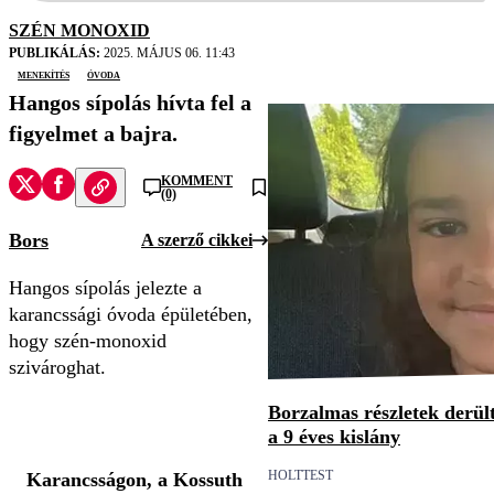
SZÉN MONOXID
PUBLIKÁLÁS:
2025. MÁJUS 06. 11:43
menekítés
óvoda
Hangos sípolás hívta fel a
figyelmet a bajra.
KOMMENT
(0)
Bors
A szerző cikkei
Hangos sípolás jelezte a
karancssági óvoda épületében,
hogy szén-monoxid
szivároghat.
Borzalmas részletek derült
a 9 éves kislány
HOLTTEST
Karancsságon, a Kossuth