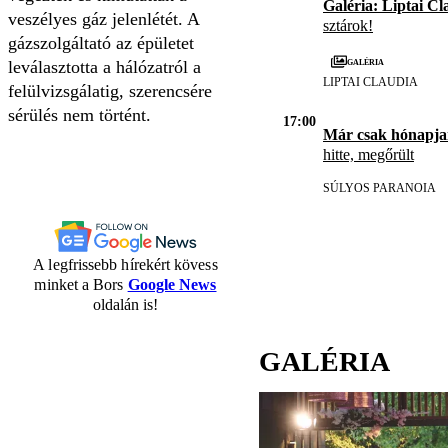
Galéria: Liptai Cl
veszélyes gáz jelenlétét. A
sztárok!
gázszolgáltató az épületet
Galéria
leválasztotta a hálózatról a
LIPTAI CLAUDIA
felülvizsgálatig, szerencsére
sérülés nem történt.
17:00
Már csak hónapja
hitte, megőrült
SÚLYOS PARANOIA
A legfrissebb hírekért kövess
minket a Bors
Google News
oldalán is!
GALÉRIA