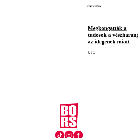
színésznő
Megkongatták a
tudósok a vészharan
az idegenek miatt
UFO