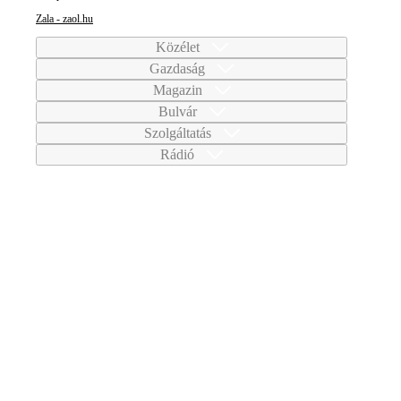
Zala - zaol.hu
Közélet
Gazdaság
Magazin
Bulvár
Szolgáltatás
Rádió