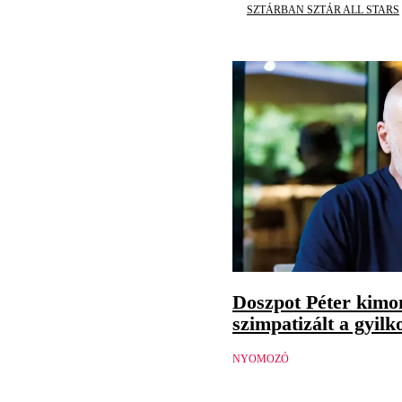
SZTÁRBAN SZTÁR ALL STARS
Doszpot Péter kimon
szimpatizált a gyilk
NYOMOZÓ