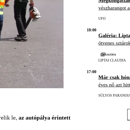
Megkongatták
vészharangot a
UFO
18:00
Galéria: Lipt
ötvenes sztáro
Galéria
LIPTAI CLAUDIA
17:00
Már csak hón
éves nő azt hit
SÚLYOS PARANOI
elik le,
az autópálya érintett