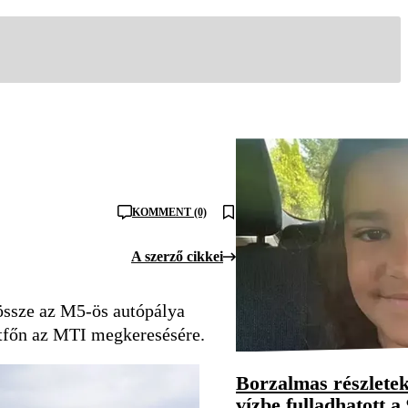
KOMMENT (0)
A szerző cikkei
össze az M5-ös autópálya
étfőn az MTI megkeresésére.
Borzalmas részletek
vízbe fulladhatott a