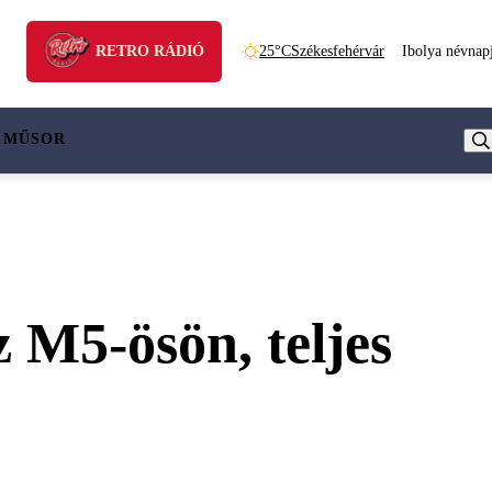
RETRO RÁDIÓ
25°C
Székesfehérvár
Ibolya névnap
 MŰSOR
z M5-ösön, teljes