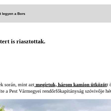
tt legyen a Bors
ert is riasztottak.
k során, mint azt
megírtuk, három kamion ütközöt
t 
ölte a Pest Vármegyei rendőrfőkapitányság szóvivője h