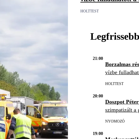
HOLTTEST
Legfrisseb
21:00
Borzalmas rés
vízbe fulladhat
HOLTTEST
20:00
Doszpot Péte
szimpatizált a 
NYOMOZÓ
19:00