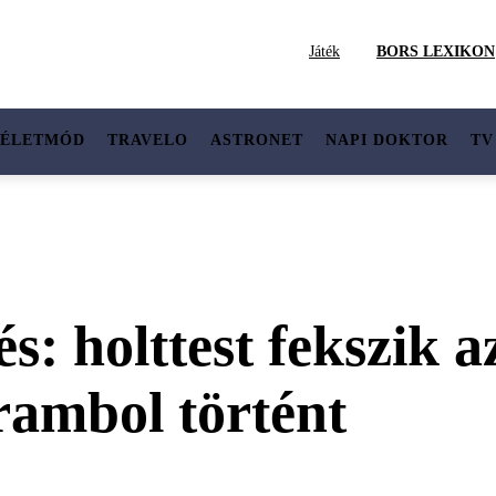
Játék
BORS LEXIKON
ÉLETMÓD
TRAVELO
ASTRONET
NAPI DOKTOR
TV
s: holttest fekszik a
rambol történt