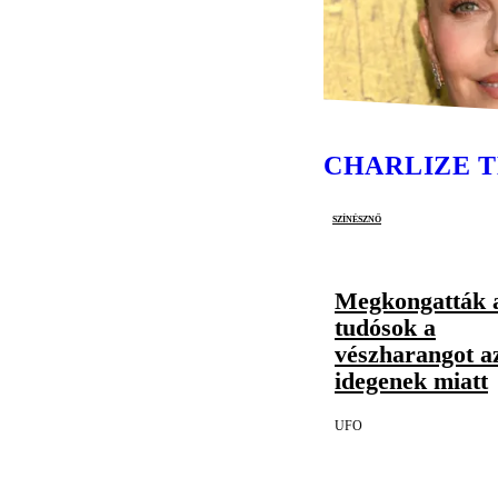
CHARLIZE 
színésznő
Megkongatták 
tudósok a
vészharangot a
idegenek miatt
UFO