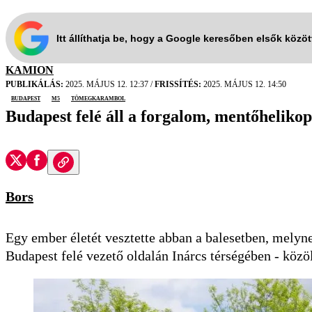
Itt állíthatja be, hogy a Google keresőben elsők közö
KAMION
PUBLIKÁLÁS:
2025. MÁJUS 12. 12:37
/
FRISSÍTÉS:
2025. MÁJUS 12. 14:50
Budapest
m5
tömegkarambol
Budapest felé áll a forgalom, mentőhelikopt
Bors
Egy ember életét vesztette abban a balesetben, melyne
Budapest felé vezető oldalán Inárcs térségében - köz