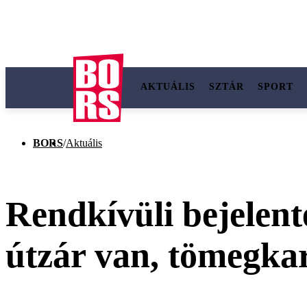
AKTUÁLIS
SZTÁR
SPORT
BORS
/
Aktuális
Rendkívüli bejelenté
útzár van, tömegka