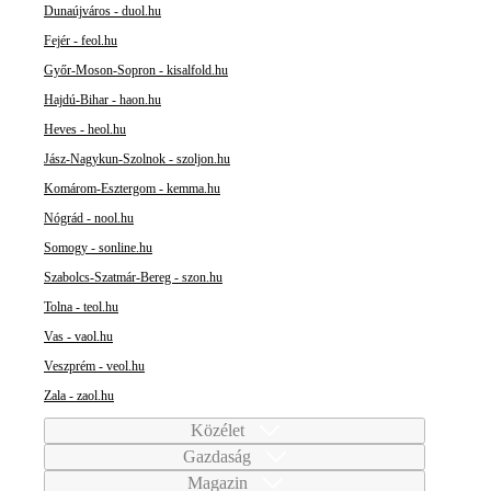
Dunaújváros - duol.hu
Fejér - feol.hu
Győr-Moson-Sopron - kisalfold.hu
Hajdú-Bihar - haon.hu
Heves - heol.hu
Jász-Nagykun-Szolnok - szoljon.hu
Komárom-Esztergom - kemma.hu
Nógrád - nool.hu
Somogy - sonline.hu
Szabolcs-Szatmár-Bereg - szon.hu
Tolna - teol.hu
Vas - vaol.hu
Veszprém - veol.hu
Zala - zaol.hu
Közélet
Gazdaság
Magazin