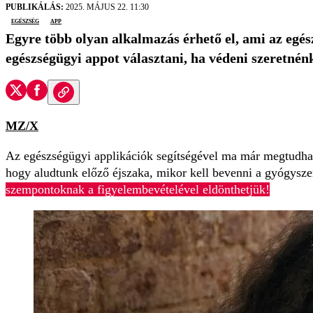
PUBLIKÁLÁS:
2025. MÁJUS 22. 11:30
egészség
app
Egyre több olyan alkalmazás érhető el, ami az eg
egészségügyi appot választani, ha védeni szeretnén
MZ/X
Az egészségügyi applikációk segítségével ma már megtudhat
hogy aludtunk előző éjszaka, mikor kell bevenni a gyógysz
szempontoknak a figyelembevételével eldönthetjük!