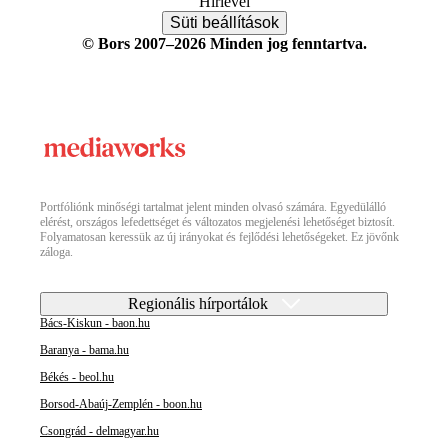
Hírlevél
Süti beállítások
© Bors 2007–2026 Minden jog fenntartva.
Portfóliónk minőségi tartalmat jelent minden olvasó számára. Egyedülálló
elérést, országos lefedettséget és változatos megjelenési lehetőséget biztosít.
Folyamatosan keressük az új irányokat és fejlődési lehetőségeket. Ez jövőnk
záloga.
Regionális hírportálok
Bács-Kiskun - baon.hu
Baranya - bama.hu
Békés - beol.hu
Borsod-Abaúj-Zemplén - boon.hu
Csongrád - delmagyar.hu