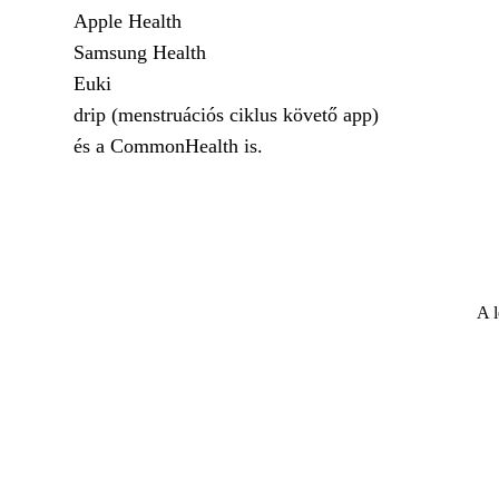
Apple Health
Samsung Health
Euki
drip (menstruációs ciklus követő app)
és a CommonHealth is.
A l