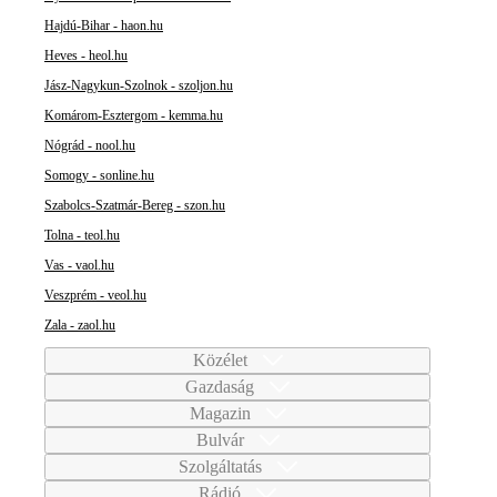
Hajdú-Bihar - haon.hu
Heves - heol.hu
Jász-Nagykun-Szolnok - szoljon.hu
Komárom-Esztergom - kemma.hu
Nógrád - nool.hu
Somogy - sonline.hu
Szabolcs-Szatmár-Bereg - szon.hu
Tolna - teol.hu
Vas - vaol.hu
Veszprém - veol.hu
Zala - zaol.hu
Közélet
Gazdaság
Magazin
Bulvár
Szolgáltatás
Rádió