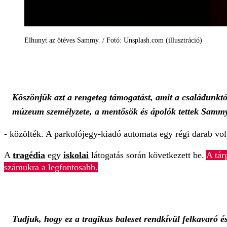
Elhunyt az ötéves Sammy. / Fotó: Unsplash.com (illusztráció)
Köszönjük azt a rengeteg támogatást, amit a családunktól
múzeum személyzete, a mentősök és ápolók tettek Sam
- közölték. A parkolójegy-kiadó automata egy régi darab vol
A
tragédia
egy
iskolai
látogatás során következett be.
A tár
számukra a legfontosabb.
Tudjuk, hogy ez a tragikus baleset rendkívül felkavaró 