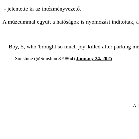
- jelentette ki az intézményvezető.
A múzeummal együtt a hatóságok is nyomozást indítottak, am
Boy, 5, who 'brought so much joy' killed after parking me
— Sunshine (@Sunshine879864)
January 24, 2025
A l