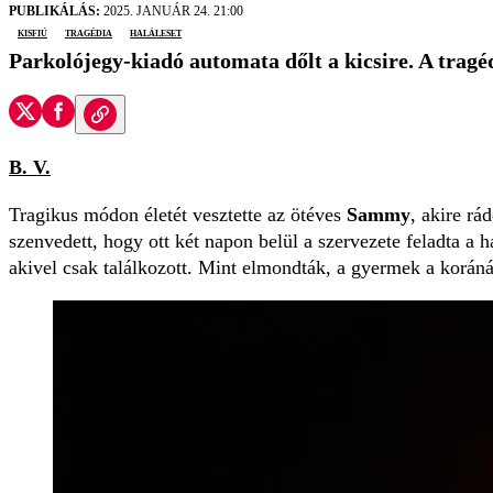
PUBLIKÁLÁS:
2025. JANUÁR 24. 21:00
kisfiú
tragédia
haláleset
Parkolójegy-kiadó automata dőlt a kicsire. A tragéd
B. V.
Tragikus módon életét vesztette az ötéves
Sammy
, akire rá
szenvedett, hogy ott két napon belül a szervezete feladta a h
akivel csak találkozott. Mint elmondták, a gyermek a koráná