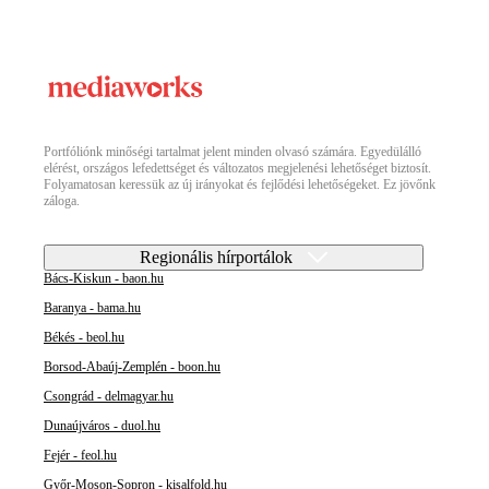
Portfóliónk minőségi tartalmat jelent minden olvasó számára. Egyedülálló
elérést, országos lefedettséget és változatos megjelenési lehetőséget biztosít.
Folyamatosan keressük az új irányokat és fejlődési lehetőségeket. Ez jövőnk
záloga.
Regionális hírportálok
Bács-Kiskun - baon.hu
Baranya - bama.hu
Békés - beol.hu
Borsod-Abaúj-Zemplén - boon.hu
Csongrád - delmagyar.hu
Dunaújváros - duol.hu
Fejér - feol.hu
Győr-Moson-Sopron - kisalfold.hu