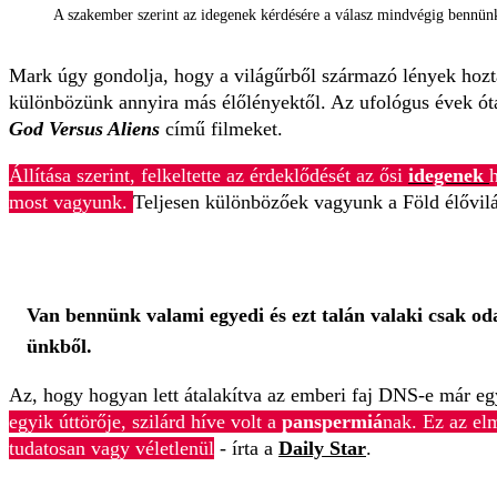
A szakember szerint az idegenek kérdésére a válasz mindvégig bennünk 
Mark úgy gondolja, hogy a világűrből származó lények hozták
különbözünk annyira más élőlényektől. Az ufológus évek ót
God Versus Aliens
című filmeket.
Állítása szerint, felkeltette az érdeklődését az ősi
idegenek
most vagyunk.
Teljesen különbözőek vagyunk a Föld élővilág
Van bennünk valami egyedi és ezt talán valaki csak od
ünkből.
Az, hogy hogyan lett átalakítva az emberi faj DNS-e már eg
egyik úttörője, szilárd híve volt a
panspermiá
nak. Ez az elm
tudatosan vagy véletlenül
- írta a
Daily Star
.