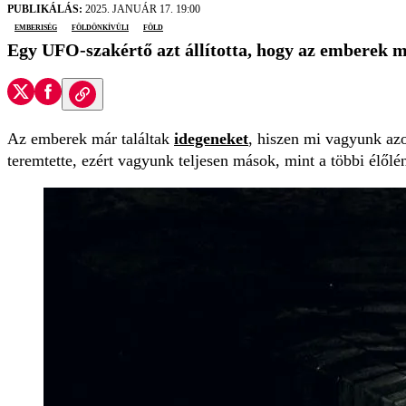
PUBLIKÁLÁS:
2025. JANUÁR 17. 19:00
emberiség
földönkívüli
Föld
Egy UFO-szakértő azt állította, hogy az emberek ma
Az emberek már találtak
idegeneket
, hiszen mi vagyunk az
teremtette, ezért vagyunk teljesen mások, mint a többi élől