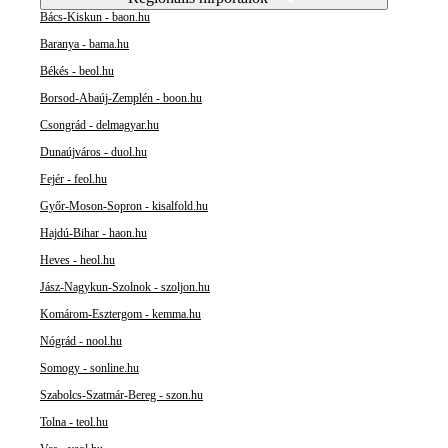
Bács-Kiskun - baon.hu
Baranya - bama.hu
Békés - beol.hu
Borsod-Abaúj-Zemplén - boon.hu
Csongrád - delmagyar.hu
Dunaújváros - duol.hu
Fejér - feol.hu
Győr-Moson-Sopron - kisalfold.hu
Hajdú-Bihar - haon.hu
Heves - heol.hu
Jász-Nagykun-Szolnok - szoljon.hu
Komárom-Esztergom - kemma.hu
Nógrád - nool.hu
Somogy - sonline.hu
Szabolcs-Szatmár-Bereg - szon.hu
Tolna - teol.hu