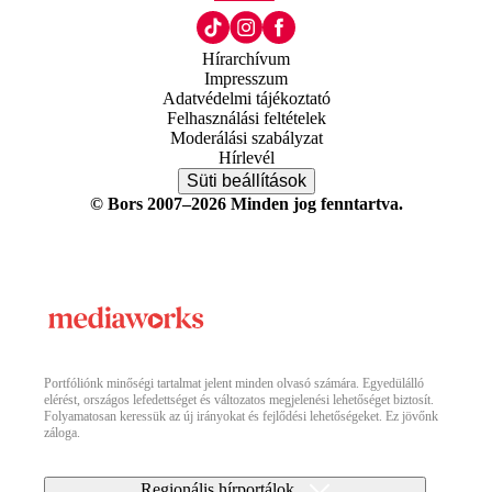
Hírarchívum
Impresszum
Adatvédelmi tájékoztató
Felhasználási feltételek
Moderálási szabályzat
Hírlevél
Süti beállítások
© Bors 2007–2026 Minden jog fenntartva.
Portfóliónk minőségi tartalmat jelent minden olvasó számára. Egyedülálló
elérést, országos lefedettséget és változatos megjelenési lehetőséget biztosít.
Folyamatosan keressük az új irányokat és fejlődési lehetőségeket. Ez jövőnk
záloga.
Regionális hírportálok