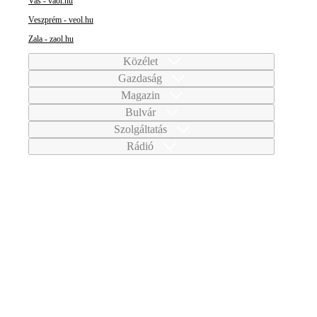
Vas - vaol.hu
Veszprém - veol.hu
Zala - zaol.hu
Közélet
Gazdaság
Magazin
Bulvár
Szolgáltatás
Rádió