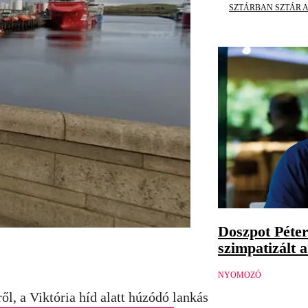
SZTÁRBAN SZTÁR A
Doszpot Péter
szimpatizált a
NYOMOZÓ
ől, a Viktória híd alatt húzódó lankás