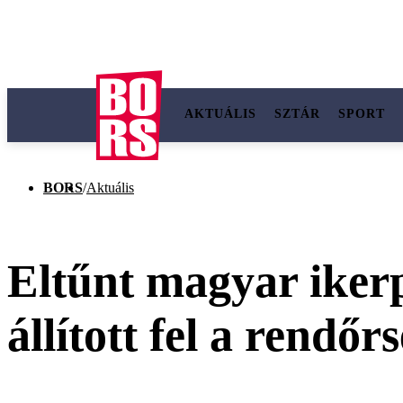
AKTUÁLIS
SZTÁR
SPORT
BORS
/
Aktuális
Eltűnt magyar iker
állított fel a rendőr