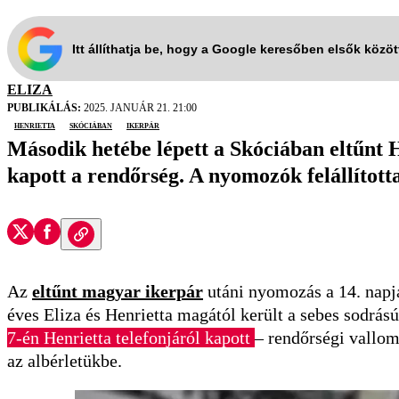
Itt állíthatja be, hogy a Google keresőben elsők közö
ELIZA
PUBLIKÁLÁS:
2025. JANUÁR 21. 21:00
Henrietta
Skóciában
ikerpár
Második hetébe lépett a Skóciában eltűnt 
kapott a rendőrség. A nyomozók felállította
Az
eltűnt magyar ikerpár
utáni nyomozás a 14. napj
éves Eliza és Henrietta magától került a sebes sodrás
7-én Henrietta telefonjáról kapott
– rendőrségi vallom
az albérletükbe.