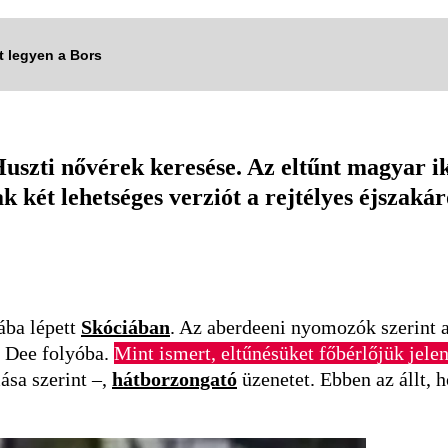
tt legyen a Bors
Huszti nővérek keresése. Az eltűnt magyar 
k két lehetséges verziót a rejtélyes éjszakár
ába lépett
Skóciában
. Az aberdeeni nyomozók szerint a
ú Dee folyóba.
Mint ismert, eltűnésüket főbérlőjük jelent
ása szerint –,
hátborzongató
üzenetet.
Ebben az állt, 