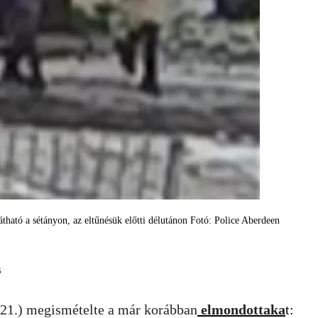
látható a sétányon, az eltűnésük előtti délutánon Fotó: Police Aberdeen
s
21.) megismételte a már korábban
elmondottaka
t: