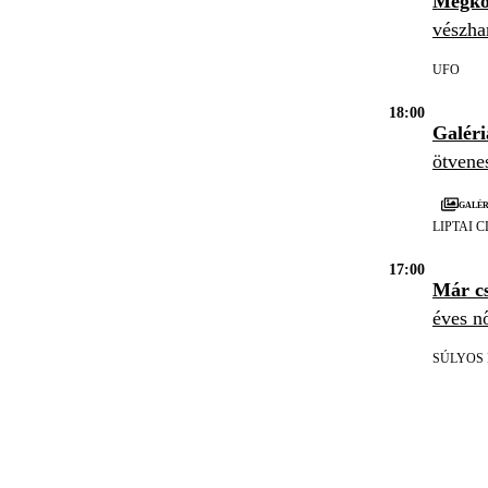
Megko
vészha
UFO
18:00
Galéri
ötvene
Galér
LIPTAI 
17:00
Már c
éves nő
SÚLYOS