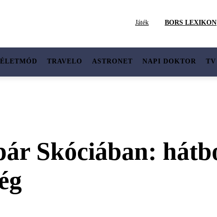
Játék
BORS LEXIKON
ÉLETMÓD
TRAVELO
ASTRONET
NAPI DOKTOR
TV
pár Skóciában: hátbo
ség