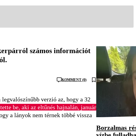
ikerpárról számos információt
ól.
KOMMENT (0)
 legvalószínűbb verzió az, hogy a 32
ette be, aki az eltűnés hajnalán, január
hogy a lányok nem térnek többé vissza
Borzalmas rés
vízbe fulladha