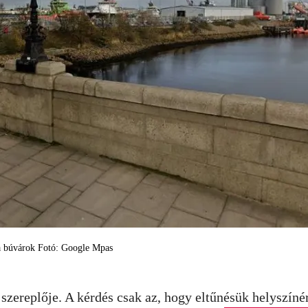
t a búvárok Fotó: Google Mpas
szereplője. A kérdés csak az, hogy eltűnésük helyszínér