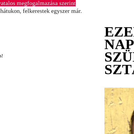
vatalos megfogalmazása szerint
a hátukon, felkerestek egyszer már.
EZE
NA
SZÜ
s!
SZ