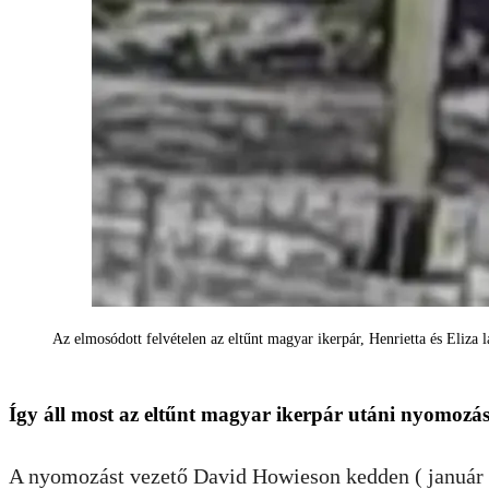
Az elmosódott felvételen az eltűnt magyar ikerpár, Henrietta és Eliza 
Így áll most az eltűnt magyar ikerpár utáni nyomozá
A nyomozást vezető David Howieson kedden ( január 