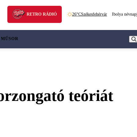
RETRO RÁDIÓ
26°C
Székesfehérvár
Ibolya névnap
 MŰSOR
rzongató teóriát