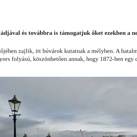
djával és továbbra is támogatjuk őket ezekben a ne
tőjében zajlik, itt búvárok kutatnak a mélyben. A hatal
gyors folyású, köszönhetően annak, hogy 1872-ben egy cs