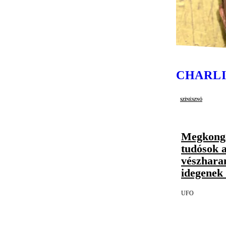
CHARL
színésznő
Megkonga
tudósok 
vészhara
idegenek 
UFO