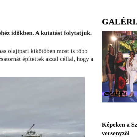
GALÉRI
héz időkben. A kutatást folytatjuk.
mas olajipari kikötőben most is több
atornát építettek azzal céllal, hogy a
GALÉRIA
GALÉRIA
GALÉRIA
GALÉRIA
GALÉRIA
GALÉRIA
GALÉRIA
GALÉRIA
GALÉRIA
GALÉRIA
GALÉRIA
GALÉRIA
GALÉRIA
GALÉRIA
GALÉRIA
GALÉRIA
GALÉRIA
GALÉRIA
GALÉRIA
GALÉRIA
GALÉRIA
GALÉRIA
GALÉRIA
GALÉRIA
GALÉRIA
GALÉRIA
GALÉRIA
GALÉRIA
GALÉRIA
GALÉRIA
Képeken a Sz
versenyzői