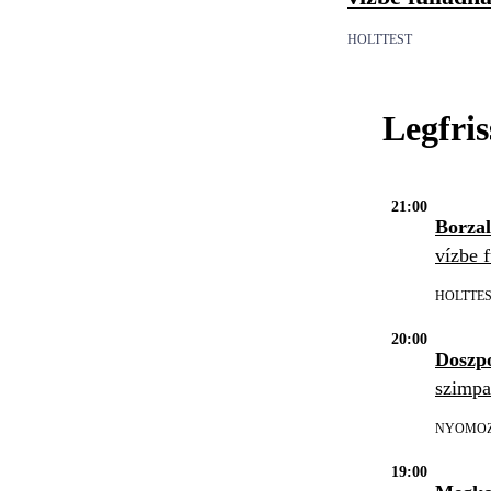
HOLTTEST
Legfri
21:00
Borzal
vízbe f
HOLTTE
20:00
Doszpo
szimpat
NYOMO
19:00