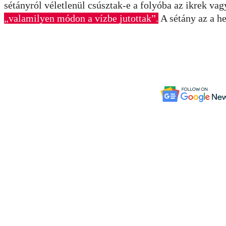
sétányról véletlenül csúsztak-e a folyóba az ikrek va
„valamilyen módon a vízbe jutottak”.
A sétány az a he