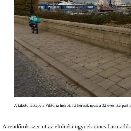
A kikötő látképe a Viktória hídról. Itt keresik most a 32 éves ikerpár
A rendőrök szerint az eltűnési ügynek nincs harmadik 