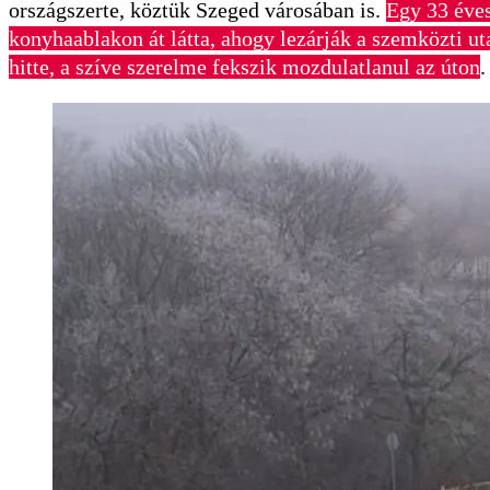
országszerte, köztük Szeged városában is.
Egy 33 éves
konyhaablakon át látta, ahogy lezárják a szemközti utat
hitte, a szíve szerelme fekszik mozdulatlanul az úton
.