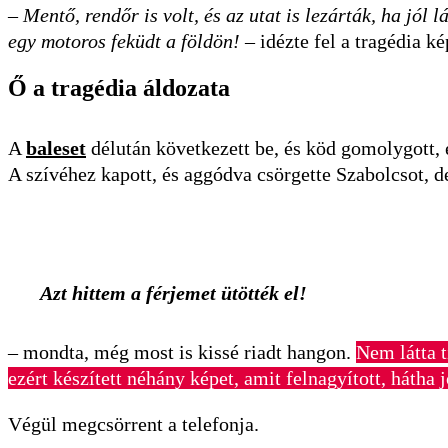
– Mentő, rendőr is volt, és az utat is lezárták, ha jól
egy motoros feküdt a földön!
–
idézte fel a tragédia k
Ő a tragédia áldozata
A
baleset
délután következett be, és köd gomolygott, e
A szívéhez kapott, és aggódva csörgette Szabolcsot, de
Azt hittem a férjemet ütötték el!
–
mondta, még most is kissé riadt hangon.
Nem látta t
ezért készített néhány képet, amit felnagyított, hátha 
Végül megcsörrent a telefonja.