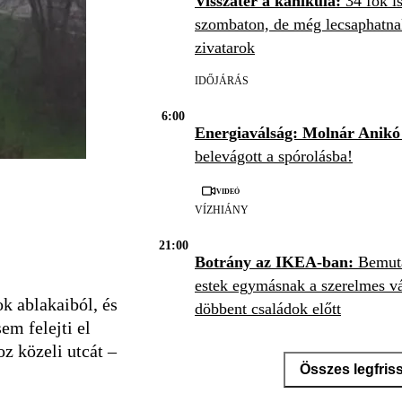
Visszatér a kánikula:
34 fok is
szombaton, de még lecsaphatna
zivatarok
IDŐJÁRÁS
6:00
Energiaválság: Molnár Anikó
belevágott a spórolásba!
Videó
VÍZHIÁNY
21:00
Botrány az IKEA-ban:
Bemut
estek egymásnak a szerelmes vá
k ablakaiból, és
döbbent családok előtt
sem felejti el
IKEA
oz közeli utcát –
Összes legfris