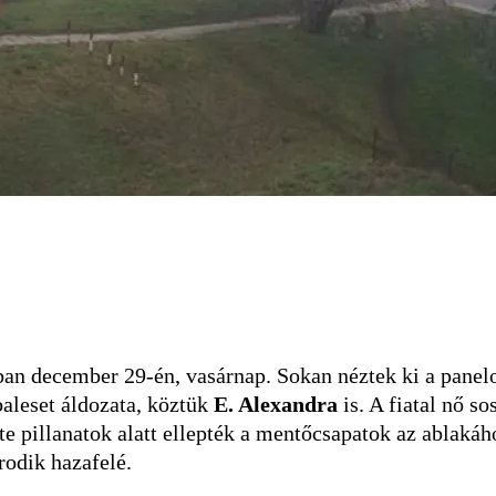
ban december 29-én, vasárnap. Sokan néztek ki a panelo
 baleset áldozata, köztük
E. Alexandra
is. A fiatal nő so
te pillanatok alatt ellepték a mentőcsapatok az ablakáh
rodik hazafelé.