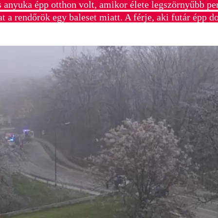
 anyuka épp otthon volt, amikor élete legszörnyűbb perc
 a rendőrök egy baleset miatt. A férje, aki futár épp do