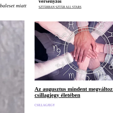
versenyzői
 baleset miatt
SZTÁRBAN SZTÁR ALL STARS
Az augusztus mindent megváltozt
csillagjegy életében
CSILLAGJEGY