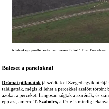
A baleset egy panelházsortól nem messze történt / Fotó: Bors olvasó
Baleset a paneloknál
Drámai pillanatok
játszódtak el Szeged egyik utcájá
találgatták, mégis ki lehet a percekkel azelőtt történt
azokat a perceket: hangosan zúgtak a szirénák, és szin
épp azt, amerre
T. Szabolcs,
a férje is mindig lekanya