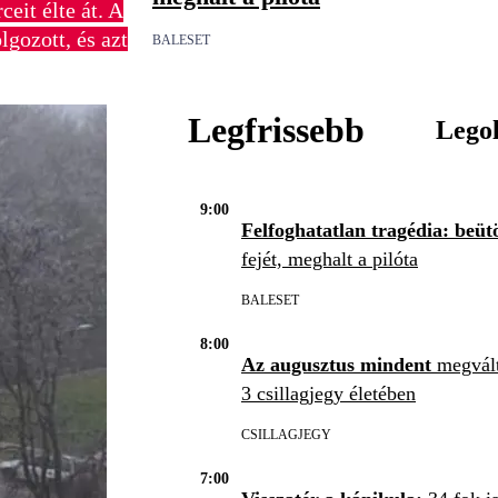
eit élte át. A
lgozott, és azt
BALESET
Legfrissebb
Lego
9:00
Felfoghatatlan tragédia: beüt
fejét, meghalt a pilóta
BALESET
8:00
Az augusztus mindent
megvált
3 csillagjegy életében
CSILLAGJEGY
7:00