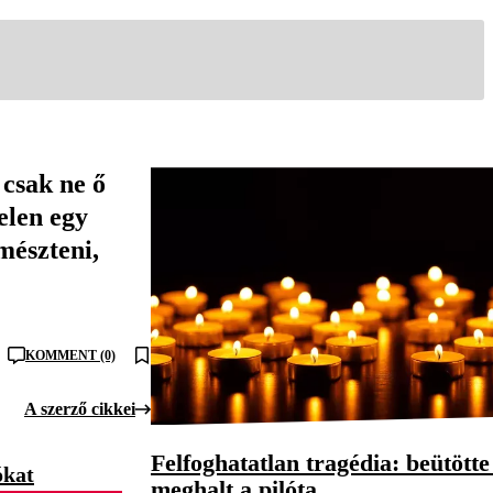
 csak ne ő
elen egy
mészteni,
KOMMENT (0)
A szerző cikkei
Felfoghatatlan tragédia: beütötte 
ókat
meghalt a pilóta