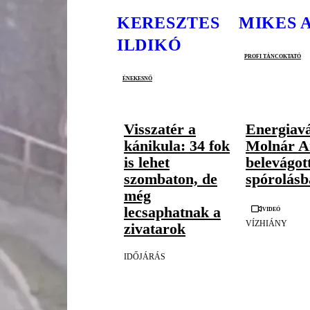
KERESZTES
MIKES 
ILDIKÓ
profi táncoktató
énekesnő
Visszatér a
Energiavá
kánikula: 34 fok
Molnár An
is lehet
belevágot
szombaton, de
spórolásb
még
Videó
lecsaphatnak a
VÍZHIÁNY
zivatarok
IDŐJÁRÁS