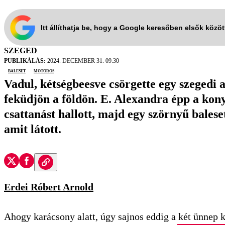
Itt állíthatja be, hogy a Google keresőben elsők közö
SZEGED
PUBLIKÁLÁS:
2024. DECEMBER 31. 09:30
baleset
motoros
Vadul, kétségbeesve csörgette egy szegedi 
feküdjön a földön. E. Alexandra épp a kony
csattanást hallott, majd egy szörnyű bales
amit látott.
Erdei Róbert Arnold
Ahogy karácsony alatt, úgy sajnos eddig a két ünnep 