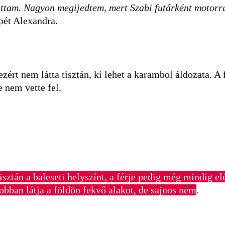
 láttam. Nagyon megijedtem, mert Szabi futárként motorra
épét Alexandra.
zért nem látta tisztán, ki lehet a karambol áldozata. A
 nem vette fel.
isztán a baleseti helyszínt, a férje pedig még mindig elé
jobban látja a földön fekvő alakot, de sajnos nem
.