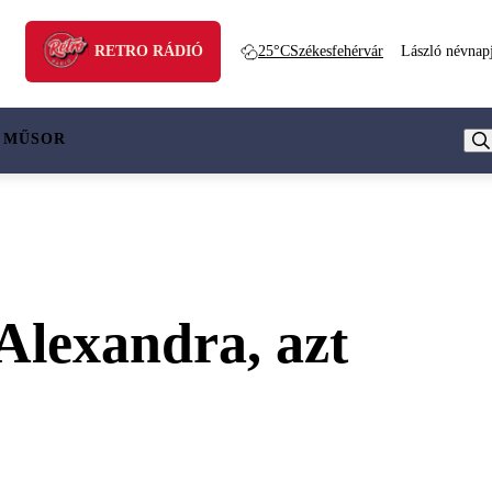
RETRO RÁDIÓ
25°C
Székesfehérvár
László névnap
 MŰSOR
 Alexandra, azt