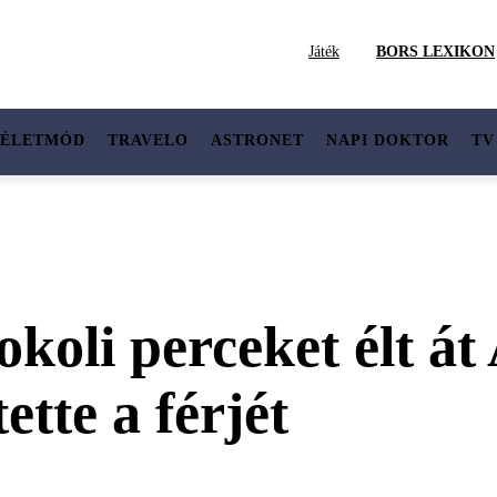
Játék
BORS LEXIKON
ÉLETMÓD
TRAVELO
ASTRONET
NAPI DOKTOR
TV
koli perceket élt át
ette a férjét