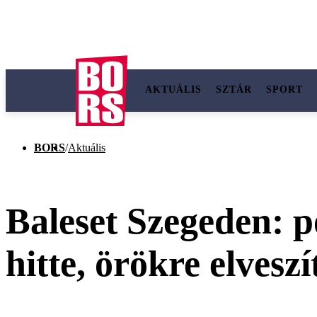
AKTUÁLIS
SZTÁR
SPORT
BORS
/
Aktuális
Baleset Szegeden: po
hitte, örökre elveszít