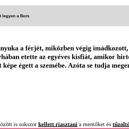
tt legyen a Bors
anyuka a férjét, miközben végig imádkozott,
hában etette az egyéves kisfiát, amikor hirt
et képe égett a szemébe. Azóta se tudja mege
között is sokszor
kellett riasztani
a mentőket és
tűzolt