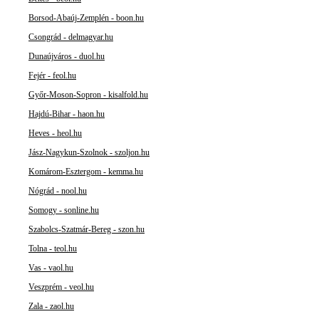
Borsod-Abaúj-Zemplén - boon.hu
Csongrád - delmagyar.hu
Dunaújváros - duol.hu
Fejér - feol.hu
Győr-Moson-Sopron - kisalfold.hu
Hajdú-Bihar - haon.hu
Heves - heol.hu
Jász-Nagykun-Szolnok - szoljon.hu
Komárom-Esztergom - kemma.hu
Nógrád - nool.hu
Somogy - sonline.hu
Szabolcs-Szatmár-Bereg - szon.hu
Tolna - teol.hu
Vas - vaol.hu
Veszprém - veol.hu
Zala - zaol.hu