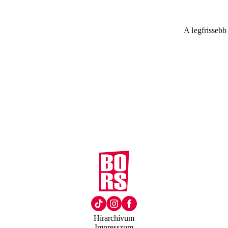
A legfrissebb
Hírarchívum
Impresszum