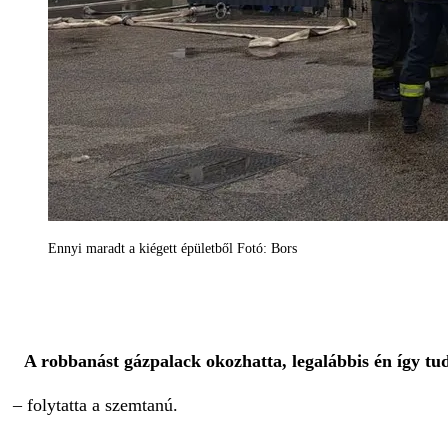
Ennyi maradt a kiégett épületből Fotó: Bors
A robbanást gázpalack okozhatta, legalábbis én így t
– folytatta a szemtanú.