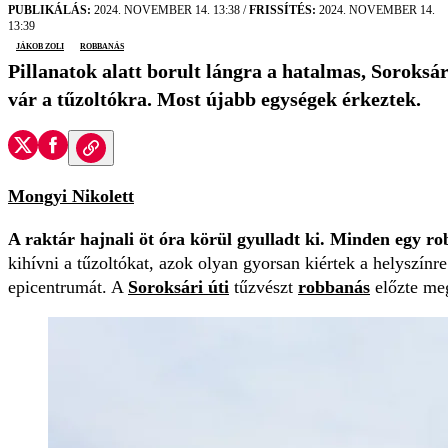
PUBLIKÁLÁS:
2024. NOVEMBER 14. 13:38
/
FRISSÍTÉS:
2024. NOVEMBER 14.
13:39
Jákob Zoli
robbanás
Pillanatok alatt borult lángra a hatalmas, Soroksá
vár a tűzoltókra. Most újabb egységek érkeztek.
Mongyi Nikolett
A raktár hajnali öt óra körül gyulladt ki. Minden egy r
kihívni a tűzoltókat, azok olyan gyorsan kiértek a helyszínr
epicentrumát. A
Soroksári úti
tűzvészt
robbanás
előzte me