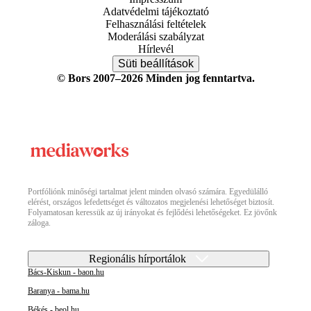
Adatvédelmi tájékoztató
Felhasználási feltételek
Moderálási szabályzat
Hírlevél
Süti beállítások
© Bors 2007–2026 Minden jog fenntartva.
Portfóliónk minőségi tartalmat jelent minden olvasó számára. Egyedülálló
elérést, országos lefedettséget és változatos megjelenési lehetőséget biztosít.
Folyamatosan keressük az új irányokat és fejlődési lehetőségeket. Ez jövőnk
záloga.
Regionális hírportálok
Bács-Kiskun - baon.hu
Baranya - bama.hu
Békés - beol.hu