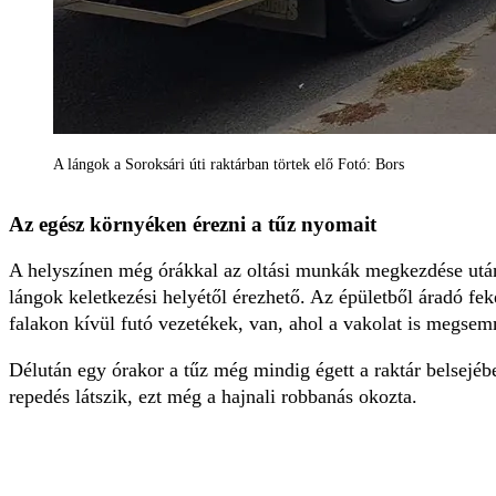
A lángok a Soroksári úti raktárban törtek elő Fotó: Bors
Az egész környéken érezni a tűz nyomait
A helyszínen még órákkal az oltási munkák megkezdése után i
lángok keletkezési helyétől érezhető. Az épületből áradó fek
falakon kívül futó vezetékek, van, ahol a vakolat is megsemmi
Délután egy órakor a tűz még mindig égett a raktár belsejéb
repedés látszik, ezt még a hajnali robbanás okozta.