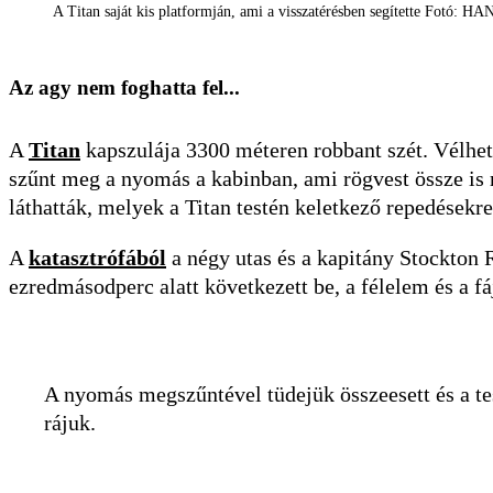
A Titan saját kis platformján, ami a visszatérésben segítette Fotó: 
Az agy nem foghatta fel...
A
Titan
kapszulája 3300 méteren robbant szét. Vélhet
szűnt meg a nyomás a kabinban, ami rögvest össze is r
láthatták, melyek a Titan testén keletkező repedésekre
A
katasztrófából
a négy utas és a kapitány Stockton 
ezredmásodperc alatt következett be, a félelem és a 
A nyomás megszűntével tüdejük összeesett és a te
rájuk.