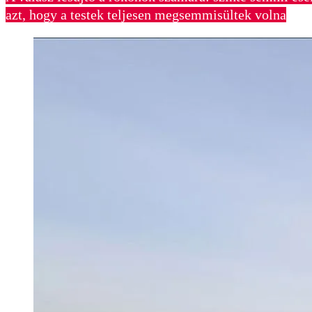
azt, hogy a testek teljesen megsemmisültek volna