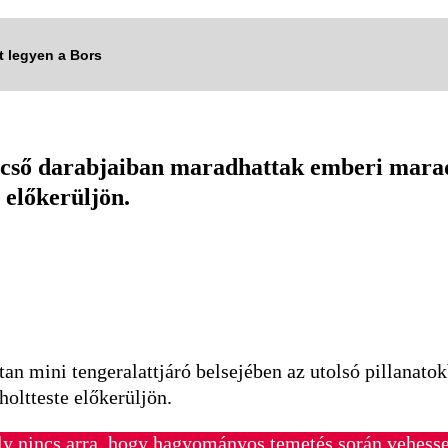
tt legyen a Bors
ncső darabjaiban maradhattak emberi mara
 előkerüljön.
 Titan mini tengeralattjáró belsejében az utolsó pillana
oltteste előkerüljön.
ély nincs arra, hogy hagyományos temetés során vehess