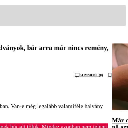
dványok, bár arra már nincs remény,
KOMMENT (0)
tokban. Van-e még legalább valamiféle halvány
Már c
nő azt
enek búcsút tőlük. Mindez azonban nem jelenti