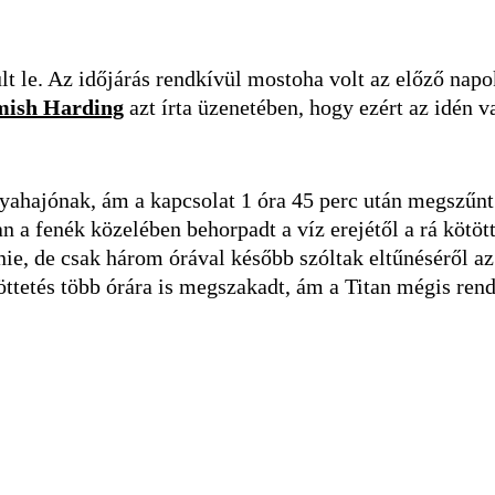
ült le. Az időjárás rendkívül mostoha volt az előző nap
ish Harding
azt írta üzenetében, hogy ezért az idén v
anyahajónak, ám a kapcsolat 1 óra 45 perc után megszűnt
 a fenék közelében behorpadt a víz erejétől a rá kötött
rnie, de csak három órával később szóltak eltűnéséről a
ttetés több órára is megszakadt, ám a Titan mégis rend