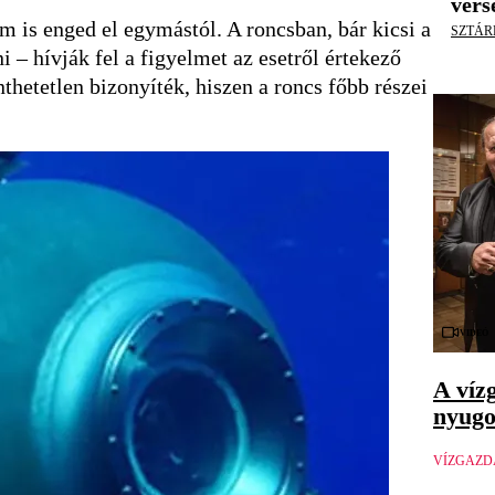
vers
em is enged el egymástól. A roncsban, bár kicsi a
SZTÁR
– hívják fel a figyelmet az esetről értekező
thetetlen bizonyíték, hiszen a roncs főbb részei
Videó
A víz
nyugo
VÍZGAZ