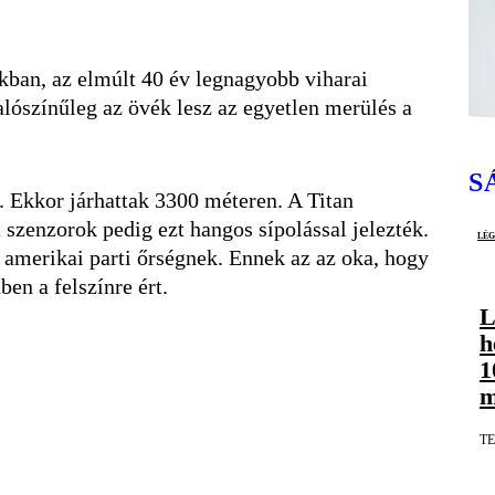
okban, az elmúlt 40 év legnagyobb viharai
alószínűleg az övék lesz az egyetlen merülés a
S
. Ekkor járhattak 3300 méteren. A Titan
 szenzorok pedig ezt hangos sípolással jelezték.
lé
z amerikai parti őrségnek. Ennek az az oka, hogy
ben a felszínre ért.
L
h
1
m
TE