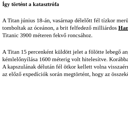
Így történt a katasztrófa
A Titan június 18-án, vasárnap délelőtt fél tízkor mer
tomboltak az óceánon, a brit felfedező milliárdos
Ham
Titanic 3900 méteren fekvő roncsához.
A Titan 15 percenként küldött jelet a fölötte lebegő 
kémlelőnyílása 1600 méterig volt hitelesítve. Korábban
A kapszulának délután fél ötkor kellett volna visszaé
az előző expedíciók során megtörtént, hogy az összekö