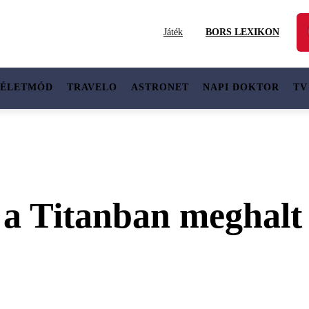
Játék
BORS LEXIKON
ÉLETMÓD
TRAVELO
ASTRONET
NAPI DOKTOR
TV
 a Titanban meghalt