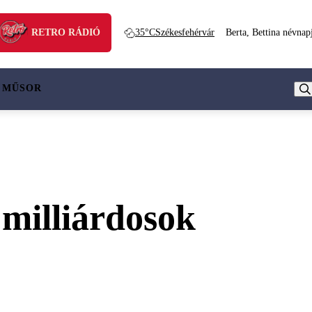
RETRO RÁDIÓ
35°C
Székesfehérvár
Berta, Bettina névnap
 MŰSOR
 milliárdosok