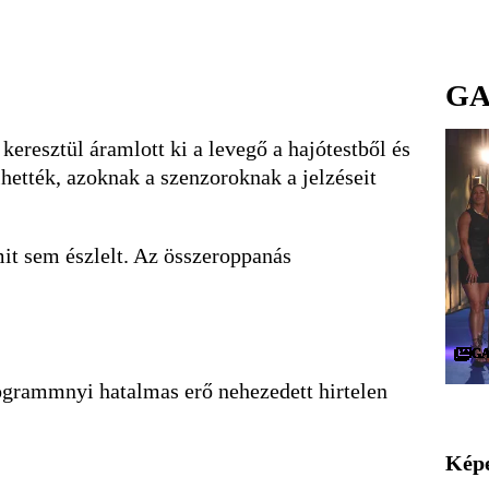
GA
keresztül áramlott ki a levegő a hajótestből és
lhették, azoknak a szenzoroknak a jelzéseit
mit sem észlelt. Az összeroppanás
G
G
G
G
G
G
G
G
G
G
G
G
G
G
G
G
G
G
G
G
G
G
G
G
G
G
G
G
G
G
logrammnyi hatalmas erő nehezedett hirtelen
Képe