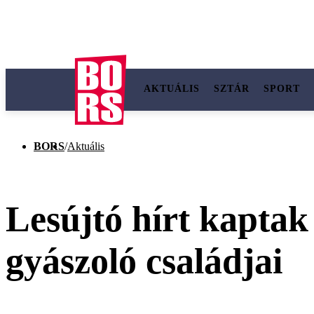
AKTUÁLIS
SZTÁR
SPORT
BORS
/
Aktuális
Lesújtó hírt kaptak
gyászoló családjai