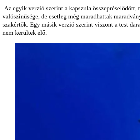
Az egyik verzió szerint a kapszula összepréselődött, t
valószínűsége, de esetleg még maradhattak maradványo
szakértők. Egy másik verzió szerint viszont a test dar
nem kerültek elő.