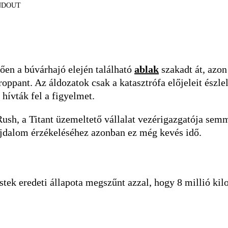
HANDOUT
ően a búvárhajó elején található
ablak
szakadt át, azon 
oppant. Az áldozatok csak a katasztrófa előjeleit észle
 hívták fel a figyelmet.
Rush, a Titant üzemeltető vállalat vezérigazgatója sem
fájdalom érzékeléséhez azonban ez még kevés idő.
stek eredeti állapota megszűnt azzal, hogy 8 millió ki