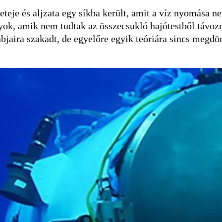
eteje és aljzata egy síkba került, amit a víz nyomása n
k, amik nem tudtak az összecsukló hajótestből távozni 
abjaira szakadt, de egyelőre egyik teóriára sincs megdön