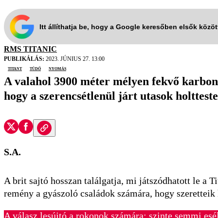
Itt állíthatja be, hogy a Google keresőben elsők közö
RMS TITANIC
PUBLIKÁLÁS:
2023. JÚNIUS 27. 13:00
Titant
tüdő
nyomás
A valahol 3900 méter mélyen fekvő karbo
hogy a szerencsétlenül járt utasok holtteste
S.A.
A brit sajtó hosszan találgatja, mi játszódhatott le a
remény a gyászoló családok számára, hogy szeretteik h
A válasz lesújtó a rokonok számára: szinte semmi es