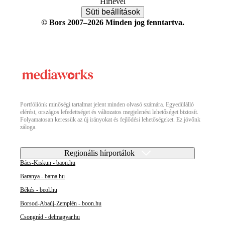
Hírlevél
Süti beállítások
© Bors 2007–2026 Minden jog fenntartva.
Portfóliónk minőségi tartalmat jelent minden olvasó számára. Egyedülálló
elérést, országos lefedettséget és változatos megjelenési lehetőséget biztosít.
Folyamatosan keressük az új irányokat és fejlődési lehetőségeket. Ez jövőnk
záloga.
Regionális hírportálok
Bács-Kiskun - baon.hu
Baranya - bama.hu
Békés - beol.hu
Borsod-Abaúj-Zemplén - boon.hu
Csongrád - delmagyar.hu