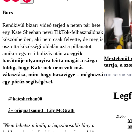
Bors
Rendkívül bizarr videó terjed a neten pár hete
egy Kate Sheehan nevű TikTok-felhasználónak
köszönhetően, aki nem csak felvette, de meg is
Videó
osztotta közösségi oldalán azt a pillanatot,
amikor egy esti bulizás után
az egyik
Meztelenül 
barátnője olyannyira leitta magát a sárga
tartja, a s
földig, hogy Kate-nek nem volt más
választása, mint hogy hazavigye – méghozzá
FODRÁSZOK ME
egy póráz segítségével.
Legf
@katesheehan00
â¬ original sound - Lily McGrath
21:00
Me
"Nem lehetsz mindig a legcsinosabb lány a
mű