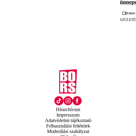
ünnepe
Videó
SZÜLETÉ
Hírarchívum
Impresszum
Adatvédelmi tájékoztató
Felhasználási feltételek
Moderálási szabályzat