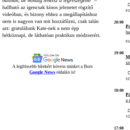
buliban, de mindig lehetsz a legrészegebb"
–
hallható az igencsak kínos jelenetet rögzítő
F
videóban, és bizony ehhez a megállapításhoz
nem is nagyon van mit hozzáfűzni, csak talán
20:00
Pa
azt: gratulálunk Kate-nek a nem épp
ha
hétköznapi, de láthatóan praktikus módzserért.
PA
19:00
M
sz
A legfrissebb hírekért kövess minket a Bors
Google News
oldalán is!
S
18:00
P
a 
VÍ
17:00