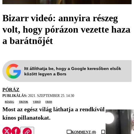
Bizarr videó: annyira részeg
volt, hogy pórázon vezette haza
a barátnőjét
Itt állíthatja be, hogy a Google keresőben elsők
között legyen a Bors
PÓRÁZ
PUBLIKÁLÁS:
2021. SZEPTEMBER 25. 14:30
részeg
TikTok
videó
friss
Most az egész világ láthatja a rendkívül
kínos pillanatokat.
KOMMENT (0)