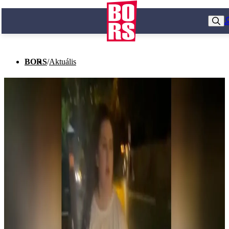
BORS
/
Aktuális