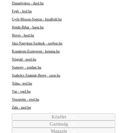
Dunaújváros - duol.hu
Fejér - feol.hu
Győr-Moson-Sopron - kisalfold.hu
Hajdú-Bihar - haon.hu
Heves - heol.hu
Jász-Nagykun-Szolnok - szoljon.hu
Komárom-Esztergom - kemma.hu
Nógrád - nool.hu
Somogy - sonline.hu
Szabolcs-Szatmár-Bereg - szon.hu
Tolna - teol.hu
Vas - vaol.hu
Veszprém - veol.hu
Zala - zaol.hu
Közélet
Gazdaság
Magazin