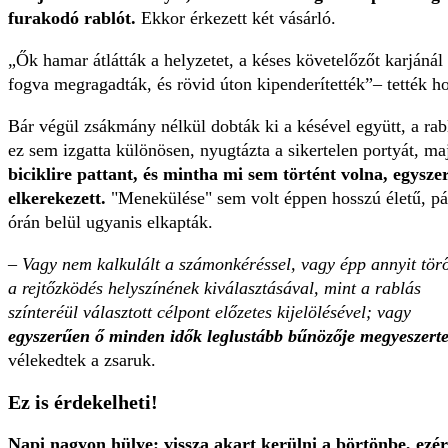
furakodó rablót.
Ekkor érkezett két vásárló.
Ők hamar átlátták a helyzetet, a késes követelőzőt karjánál
fogva megragadták, és rövid úton kipenderítették
– tették h
Bár végül zsákmány nélkül dobták ki a késével együtt, a rab
ez sem izgatta különösen, nyugtázta a sikertelen portyát, ma
biciklire pattant, és mintha mi sem történt volna, egysze
elkerekezett.
"Menekülése" sem volt éppen hosszú életű, pá
órán belül ugyanis elkapták.
–
Vagy nem kalkulált a számonkéréssel, vagy épp annyit tör
a rejtőzködés helyszínének kiválasztásával, mint a rablás
színteréül választott célpont előzetes kijelölésével; vagy
egyszerűen ő minden idők leglustább bűnözője megyeszert
vélekedtek a zsaruk.
Ez is érdekelheti!
Napi nagyon hülye: vissza akart kerülni a börtönbe, ezér