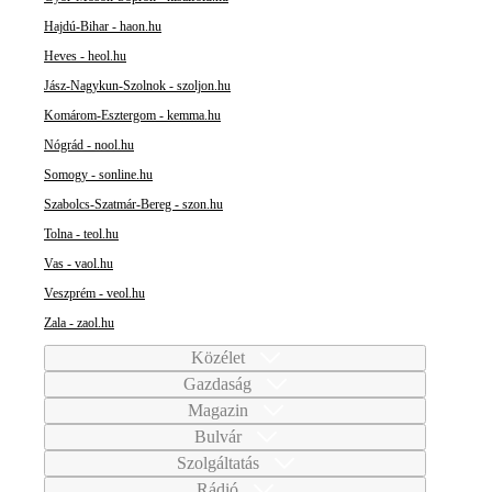
Hajdú-Bihar - haon.hu
Heves - heol.hu
Jász-Nagykun-Szolnok - szoljon.hu
Komárom-Esztergom - kemma.hu
Nógrád - nool.hu
Somogy - sonline.hu
Szabolcs-Szatmár-Bereg - szon.hu
Tolna - teol.hu
Vas - vaol.hu
Veszprém - veol.hu
Zala - zaol.hu
Közélet
Gazdaság
Magazin
Bulvár
Szolgáltatás
Rádió