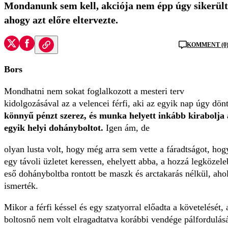
Mondanunk sem kell, akciója nem épp úgy sikerült
ahogy azt előre eltervezte.
KOMMENT (0
Bors
Mondhatni nem sokat foglalkozott a mesteri terv
kidolgozásával az a velencei férfi, aki az egyik nap úgy dönt
könnyű pénzt szerez, és munka helyett inkább kirabolja 
egyik helyi dohányboltot.
Igen ám, de
olyan lusta volt, hogy még arra sem vette a fáradtságot, hog
egy távoli üzletet keressen, ehelyett abba, a hozzá legközel
eső dohányboltba rontott be maszk és arctakarás nélkül, ahol
ismerték.
Mikor a férfi késsel és egy szatyorral előadta a követelését, 
boltosnő nem volt elragadtatva korábbi vendége pálfordulásá