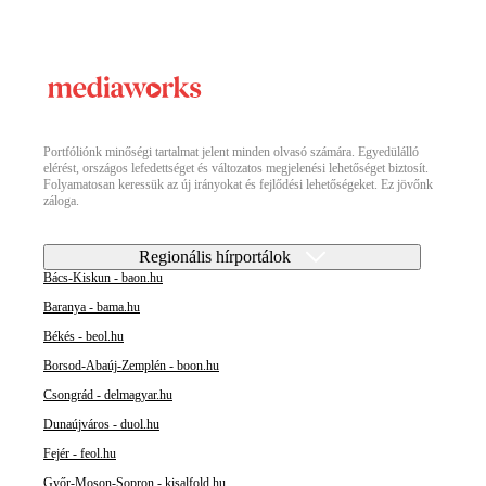
Portfóliónk minőségi tartalmat jelent minden olvasó számára. Egyedülálló
elérést, országos lefedettséget és változatos megjelenési lehetőséget biztosít.
Folyamatosan keressük az új irányokat és fejlődési lehetőségeket. Ez jövőnk
záloga.
Regionális hírportálok
Bács-Kiskun - baon.hu
Baranya - bama.hu
Békés - beol.hu
Borsod-Abaúj-Zemplén - boon.hu
Csongrád - delmagyar.hu
Dunaújváros - duol.hu
Fejér - feol.hu
Győr-Moson-Sopron - kisalfold.hu