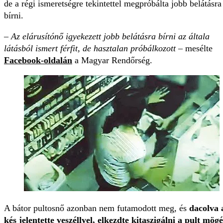
de a régi ismeretségre tekintettel megpróbálta jobb belátásra
bírni.
–
Az elárusítónő igyekezett jobb belátásra bírni az általa
látásból ismert férfit, de hasztalan próbálkozott
– mesélte
Facebook-oldalán
a Magyar Rendőrség.
A bátor pultosnő azonban nem futamodott meg, és
dacolva 
kés jelentette veszéllyel, elkezdte kitaszigálni a pult mögé