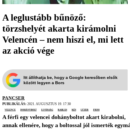
A leglustább bűnöző:
törzshelyét akarta kirámolni
Velencén – nem hiszi el, mi lett
az akció vége
Itt állíthatja be, hogy a Google keresőben elsők
között legyen a Bors
PANCSER
PUBLIKÁLÁS:
2021. AUGUSZTUS 19. 17:30
Velence
dohánybolt
lustaság
rablás
kés
lúzer
friss
A férfi egy velencei dohányboltot akart kirabolni,
annak ellenére, hogy a boltossal jól ismerték egymá