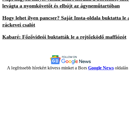
levágta a nyomkövetőt és elbújt az ágyneműtartóban
Hogy lehet ilyen pancser? Saját Insta-oldala buktatta le 
ráckevei csalót
Kabaré: Főzővideói buktatták le a rejtőzködő maffiózót
A legfrissebb hírekért kövess minket a Bors
Google News
oldalán 