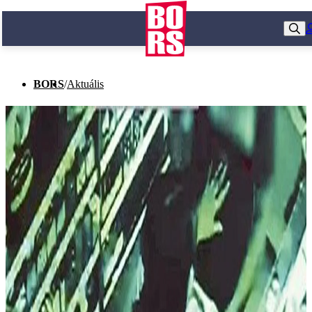
BORS
/
Aktuális