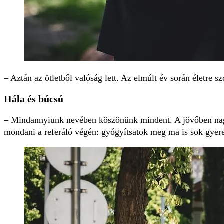
– Aztán az ötletből valóság lett. Az elmúlt év során életre
Hála és búcsú
– Mindannyiunk nevében köszönünk mindent. A jövőben nagy
mondani a referáló végén: gyógyítsatok meg ma is sok gyerek