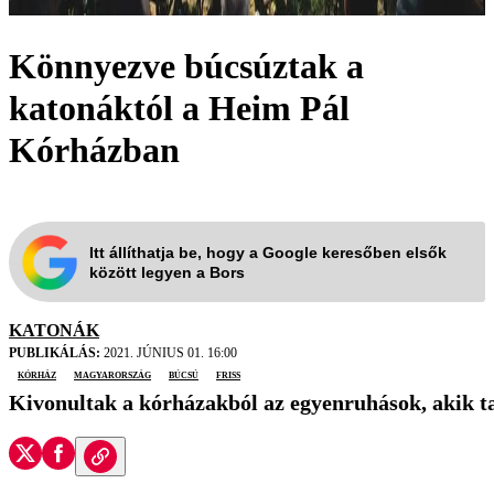
Könnyezve búcsúztak a
katonáktól a Heim Pál
Kórházban
Itt állíthatja be, hogy a Google keresőben elsők
között legyen a Bors
KATONÁK
PUBLIKÁLÁS:
2021. JÚNIUS 01. 16:00
kórház
Magyarország
búcsú
friss
Kivonultak a kórházakból az egyenruhások, akik ta