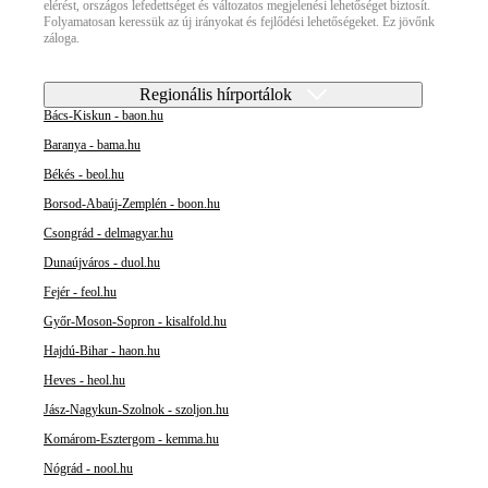
elérést, országos lefedettséget és változatos megjelenési lehetőséget biztosít.
Folyamatosan keressük az új irányokat és fejlődési lehetőségeket. Ez jövőnk
záloga.
Regionális hírportálok
Bács-Kiskun - baon.hu
Baranya - bama.hu
Békés - beol.hu
Borsod-Abaúj-Zemplén - boon.hu
Csongrád - delmagyar.hu
Dunaújváros - duol.hu
Fejér - feol.hu
Győr-Moson-Sopron - kisalfold.hu
Hajdú-Bihar - haon.hu
Heves - heol.hu
Jász-Nagykun-Szolnok - szoljon.hu
Komárom-Esztergom - kemma.hu
Nógrád - nool.hu