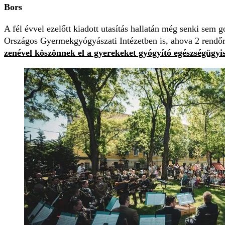
Bors
A fél évvel ezelőtt kiadott utasítás hallatán még senki sem
Országos Gyermekgyógyászati Intézetben is, ahova 2 rendőr
zenével köszönnek el a gyerekeket gyógyító egészségügyis