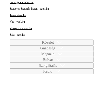
Somogy - sonline.hu
Szabolcs-Szatmár-Bereg - szon.hu
Tolna - teol.hu
Vas - vaol.hu
Veszprém - veol.hu
Zala - zaol.hu
Közélet
Gazdaság
Magazin
Bulvár
Szolgáltatás
Rádió