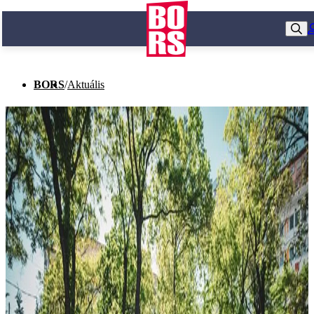
BORS
/
Aktuális