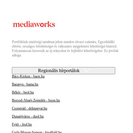
Portfóliónk minőségi tartalmat jelent minden olvasó számára. Egyedülálló
elérést, országos lefedettséget és változatos megjelenési lehetőséget biztosít.
Folyamatosan keressük az új irányokat és fejlődési lehetőségeket. Ez jövőnk
záloga.
Regionális hírportálok
Bács-Kiskun - baon.hu
Baranya - bama.hu
Békés - beol.hu
Borsod-Abaúj-Zemplén - boon.hu
Csongrád - delmagyar.hu
Dunaújváros - duol.hu
Fejér - feol.hu
Győr-Moson-Sopron - kisalfold.hu