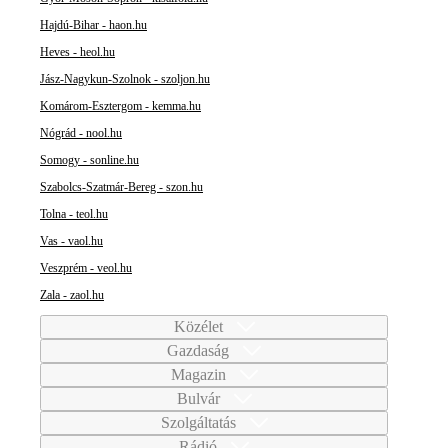
Hajdú-Bihar - haon.hu
Heves - heol.hu
Jász-Nagykun-Szolnok - szoljon.hu
Komárom-Esztergom - kemma.hu
Nógrád - nool.hu
Somogy - sonline.hu
Szabolcs-Szatmár-Bereg - szon.hu
Tolna - teol.hu
Vas - vaol.hu
Veszprém - veol.hu
Zala - zaol.hu
Közélet
Gazdaság
Magazin
Bulvár
Szolgáltatás
Rádió