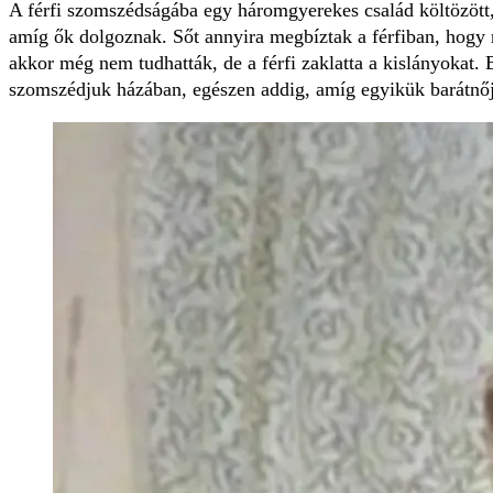
A férfi szomszédságába egy háromgyerekes család költözött,
amíg ők dolgoznak. Sőt annyira megbíztak a férfiban, hogy n
akkor még nem tudhatták, de a férfi zaklatta a kislányokat. 
szomszédjuk házában, egészen addig, amíg egyikük barátnője 