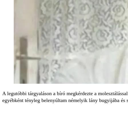
A legutóbbi tárgyaláson a bíró megkérdezte a molesztálással
egyébként tényleg belenyúltam némelyik lány bugyijába és si