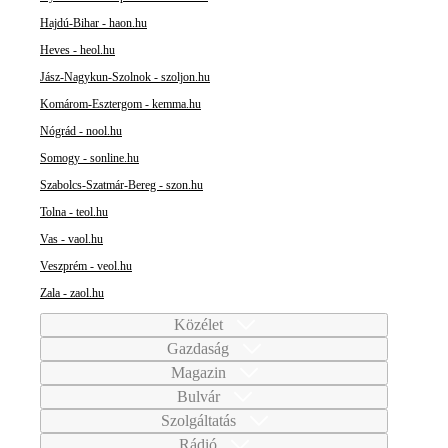
Hajdú-Bihar - haon.hu
Heves - heol.hu
Jász-Nagykun-Szolnok - szoljon.hu
Komárom-Esztergom - kemma.hu
Nógrád - nool.hu
Somogy - sonline.hu
Szabolcs-Szatmár-Bereg - szon.hu
Tolna - teol.hu
Vas - vaol.hu
Veszprém - veol.hu
Zala - zaol.hu
Közélet
Gazdaság
Magazin
Bulvár
Szolgáltatás
Rádió