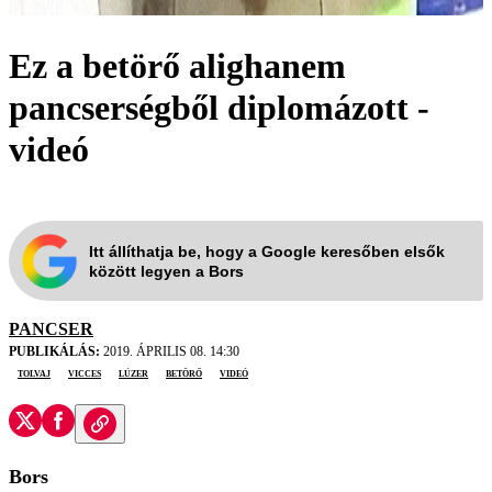
Ez a betörő alighanem
pancserségből diplomázott -
videó
Itt állíthatja be, hogy a Google keresőben elsők
között legyen a Bors
PANCSER
PUBLIKÁLÁS:
2019. ÁPRILIS 08. 14:30
tolvaj
vicces
lúzer
betörő
videó
Bors