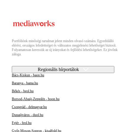
Portfóliónk minőségi tartalmat jelent minden olvasó számára. Egyedülálló
elérést, országos lefedettséget és változatos megjelenési lehetőséget biztosít.
Folyamatosan keressük az új irányokat és fejlődési lehetőségeket. Ez jövőnk
záloga.
Regionális hírportálok
Bács-Kiskun - baon.hu
Baranya - bama.hu
Békés - beol.hu
Borsod-Abaúj-Zemplén - boon.hu
Csongrád - delmagyar.hu
Dunaújváros - duol.hu
Fejér - feol.hu
Győr-Moson-Sopron - kisalfold.hu