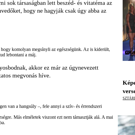
i sok társaságban lett beszéd- és vitatéma az
envedőket, hogy ne hagyják csak úgy abba az
 hogy komolyan megsínyli az egészségünk. Az is kiderült,
GA
GA
GA
GA
GA
GA
GA
GA
GA
GA
GA
GA
GA
GA
GA
GA
GA
GA
GA
GA
GA
GA
GA
GA
GA
GA
GA
GA
GA
GA
ud lebontani a máj.
súlyosbodnak, akkor ez már az úgynevezett
ozatos megvonás híve.
Képe
vers
SZTÁR
gen van a hangsúly –, fele annyi a szív- és érrendszeri
szségre. Más elméletek viszont ezt nem támasztják alá. A mai
ba.