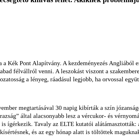
a Kék Pont Alapítvány. A kezdeményezés Angliából ered
abad félvállról venni. A leszokást viszont a szakembe
zatosság a lényeg, ráadásul legjobb, ha orvossal együtt
ovember megtartásával 30 napig kibírták a szín józanság
razság” által alacsonyabb lesz a vércukor- és vérnyomá
 is ígérkezik. Tavaly az ELTE kutatói alátámasztották:
 kísértésnek, és az egy hónap alatt is töltöttek magukn