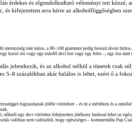
án érdekes és elgondolkodtató véleményt tett közzé, am
, és kifejezetten arra kérte az alkoholfüggőségben sz
adó mennyiség már káros, a 80–100 grammot pedig hosszú távon biztos,
y korsó sör vagy egy-másfél deci bor vagy egy feles –, egy óra alatt t
zadás jelentkezik, és az alkohol nélkül a tünetek csak 
es 5–8 százalékban akár halálos is lehet, ezért ő a fok
erességgel fogyasztanak jóféle vörösbort – és itt a mértéken és a minősé
osak.
i, nőknél egy deci vörösbor kifejezetten jótékony hatással lehet az egé
gyasztás valóban nem valószínű, hogy egészséges – kommentálta Pap Csa