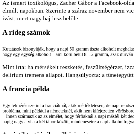
Az ismert toxikológus, Zacher Gábor a Facebook-oldal
elmúlt napokban. Szerinte a száraz november nem vicc
ivást, mert nagy baj lesz belőle.
A rideg számok
Kutatások bizonyítják, hogy a napi 50 gramm tiszta alkoholt meghal
hogy egy egység alkoholt – ami körülbelül 8–12 gramm, azaz durván eg
Mint írta: ha mérsékelt reszketés, feszültségérzet, iz
delírium tremens állapot. Hangsúlyozta: a tünetegyütt
A francia példa
Egy felmérés szerint a franciáknál, akik mértékletesen, de napi rendsz
probléma, mint például a németeknél, akik nem kifejezetten vörösbor
– Innen származik az az elmélet, hogy férfiaknál a napi másfél-két dec
napig nagy a vita a két tábor között, mindenesetre a napi alkoholfo