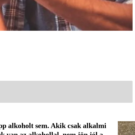
pp alkoholt sem. Akik csak alkalmi
 van az alkohollal, nem jön jól a