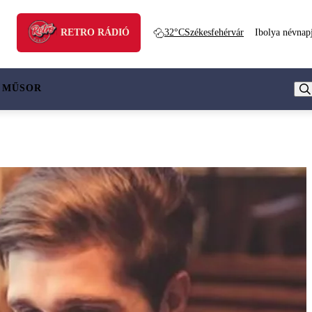
RETRO RÁDIÓ
32°C
Székesfehérvár
Ibolya névnap
 MŰSOR