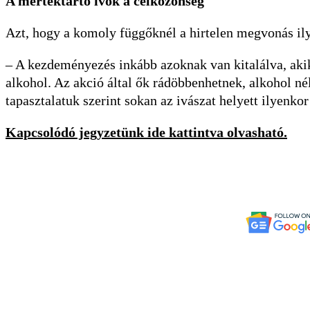
A mértéktartó ivók a célközönség
Azt, hogy a komoly függőknél a hirtelen megvonás ilye
– A kezdeményezés inkább azoknak van kitalálva, aki
alkohol. Az akció által ők rádöbbenhetnek, alkohol né
tapasztalatuk szerint sokan az ivászat helyett ilyenko
Kapcsolódó jegyzetünk ide kattintva olvasható.