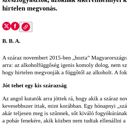
hirtelen megvonás.
B. B. A.
A száraz novembert 2015-ben „hozta” Magyarországra 
arra: az alkoholfüggőség igenis komoly dolog, nem sz
hogy hirtelen megvonják a függőtől az alkoholt. A foko
Jót tehet egy kis szárazság
Az angol kutatók arra jöttek rá, hogy akik a száraz n
kevesebbszer ittak, mint korábban. Egy hónapnyi „szá
akár teljesen meg is szűnnek, sőt kiváló fogyókúrának
a pohár fenekére, akik közben nem tudtak ellenállni a