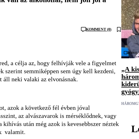
KOMMENT (0)
Videó
, a célja az, hogy felhívják vele a figyelmet
„A ki
rek szerint semmiképpen sem úgy kell kezdeni,
három
 áll neki valaki az elvonásnak.
kiderü
gyógy
HÁROMG
ot, azok a következő fél évben jóval
sszint, az alvászavarok is mérséklődnek, vagy
 a kihívás után még azok is kevesebbszer néztek
L
ak valamit.