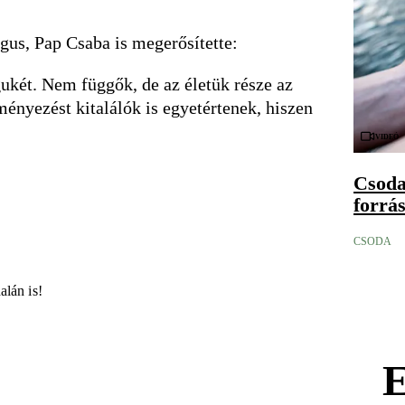
gus, Pap Csaba is megerősítette:
két. Nem függők, de az életük része az
ményezést kitalálók is egyetértenek, hiszen
Videó
Csoda
forrá
CSODA
alán is!