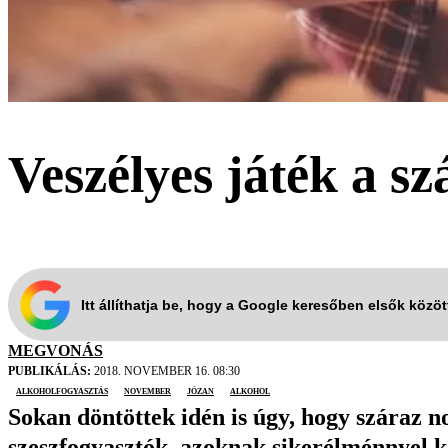
Veszélyes játék a s
Itt állíthatja be, hogy a Google keresőben elsők közö
MEGVONÁS
PUBLIKÁLÁS:
2018. NOVEMBER 16. 08:30
alkoholfogyasztás
november
józan
alkohol
Sokan döntöttek idén is úgy, hogy száraz 
szeszfogyasztók, azoknak sikerélménnyel ke