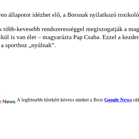
n állapotot idézhet elő, a Borsnak nyilatkozó toxikoló
k több-kevesebb rendszerességgel megiszogatják a magu
lkül is van élet – magyarázta Pap Csaba. Ezzel a kezde
r a sporthoz „nyúlnak”.
A legfrissebb hírekért kövess minket a Bors
Google News
old