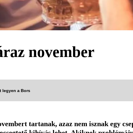
záraz november
tt legyen a Bors
novembert tartanak, azaz nem isznak egy cse
csegtető kihívás lehet. Akiknek problémájuk