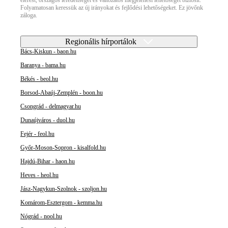
Folyamatosan keressük az új irányokat és fejlődési lehetőségeket. Ez jövőnk
záloga.
Regionális hírportálok
Bács-Kiskun - baon.hu
Baranya - bama.hu
Békés - beol.hu
Borsod-Abaúj-Zemplén - boon.hu
Csongrád - delmagyar.hu
Dunaújváros - duol.hu
Fejér - feol.hu
Győr-Moson-Sopron - kisalfold.hu
Hajdú-Bihar - haon.hu
Heves - heol.hu
Jász-Nagykun-Szolnok - szoljon.hu
Komárom-Esztergom - kemma.hu
Nógrád - nool.hu