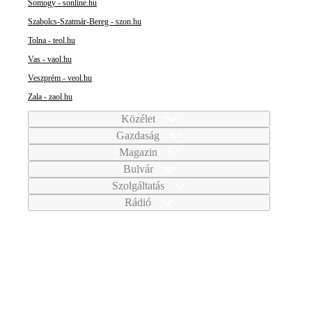
Somogy - sonline.hu
Szabolcs-Szatmár-Bereg - szon.hu
Tolna - teol.hu
Vas - vaol.hu
Veszprém - veol.hu
Zala - zaol.hu
Közélet
Gazdaság
Magazin
Bulvár
Szolgáltatás
Rádió