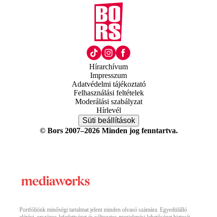
Hírarchívum
Impresszum
Adatvédelmi tájékoztató
Felhasználási feltételek
Moderálási szabályzat
Hírlevél
Süti beállítások
© Bors 2007–2026 Minden jog fenntartva.
Portfóliónk minőségi tartalmat jelent minden olvasó számára. Egyedülálló
elérést, országos lefedettséget és változatos megjelenési lehetőséget biztosít.