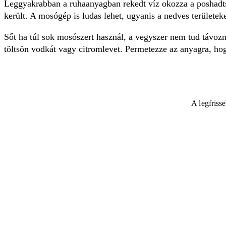
Leggyakrabban a ruhaanyagban re­kedt víz okozza a poshadts
került. A mosógép is ludas lehet, ugyanis a nedves területeke
Sőt ha túl sok mosószert használ, a vegyszer nem tud távozn
töltsön vodkát vagy citromlevet. Permetezze az anyagra, ho
A legfriss