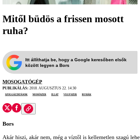
Mitől büdös a frissen mosott
ruha?
Itt állíthatja be, hogy a Google keresőben elsők
között legyen a Bors
MOSOGATÓGÉP
PUBLIKÁLÁS:
2018. AUGUSZTUS 22. 14:30
szolgáltatások
mosószer
illat
vegyszer
ruhák
Bors
Akár hiszi, akár nem, még a víztől is kellemetlen szagú lehe