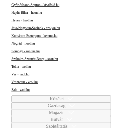
Győr-Moson-Sopron - kisalfold.hu
Hajdú-Bihar - haon.hu
Heves - heol.hu
Jász-Nagykun-Szolnok - szoljon.hu
Komárom-Esztergom - kemma.hu
Nógrád - nool.hu
Somogy - sonline.hu
Szabolcs-Szatmár-Bereg - szon.hu
Tolna - teol.hu
Vas - vaol.hu
Veszprém - veol.hu
Zala - zaol.hu
Közélet
Gazdaság
Magazin
Bulvár
Szolgáltatás