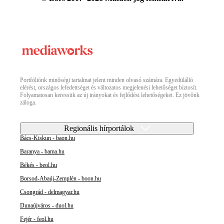
Portfóliónk minőségi tartalmat jelent minden olvasó számára. Egyedülálló
elérést, országos lefedettséget és változatos megjelenési lehetőséget biztosít.
Folyamatosan keressük az új irányokat és fejlődési lehetőségeket. Ez jövőnk
záloga.
Regionális hírportálok
Bács-Kiskun - baon.hu
Baranya - bama.hu
Békés - beol.hu
Borsod-Abaúj-Zemplén - boon.hu
Csongrád - delmagyar.hu
Dunaújváros - duol.hu
Fejér - feol.hu