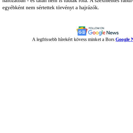
hálózatban - és talán nem is tudtak róla. A szexmentes randi
egyébként nem sértettek törvényt a hajrázók.
A legfrissebb hírekért kövess minket a Bors
Google 