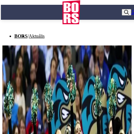
BORS
/
Aktuális