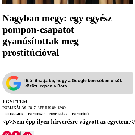
Nagyban megy: egy egyész
pompon-csapatot
gyanúsítottak meg
prostitúcióval
Itt állíthatja be, hogy a Google keresőben elsők
között legyen a Bors
EGYETEM
PUBLIKÁLÁS:
2017. ÁPRILIS 09. 13:00
cheerleader
prostituált
pomponlány
prostitúció
<p>Nem épp ilyen hírverésre vágyott az egyetem.<