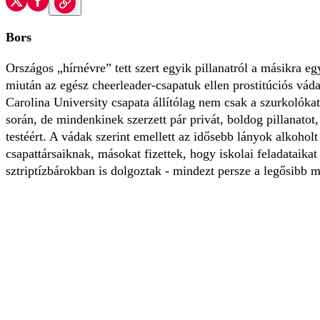
Bors
Országos „hírnévre” tett szert egyik pillanatról a másikra eg
miután az egész cheerleader-csapatuk ellen prostitúciós váda
Carolina University csapata állítólag nem csak a szurkolókat
során, de mindenkinek szerzett pár privát, boldog pillanatot, 
testéért. A vádak szerint emellett az idősebb lányok alkoholt
csapattársaiknak, másokat fizettek, hogy iskolai feladataika
sztriptízbárokban is dolgoztak - mindezt persze a legősibb 