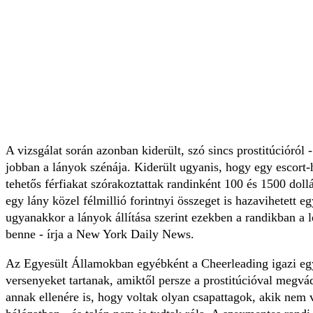
A vizsgálat során azonban kiderült, szó sincs prostitúcióról 
jobban a lányok szénája. Kiderült ugyanis, hogy egy escort-
tehetős férfiakat szórakoztattak randinként 100 és 1500 dollá
egy lány közel félmillió forintnyi összeget is hazavihetett e
ugyanakkor a lányok állítása szerint ezekben a randikban a
benne - írja a New York Daily News.
Az Egyesült Államokban egyébként a Cheerleading igazi eg
versenyeket tartanak, amiktől persze a prostitúcióval megvádo
annak ellenére is, hogy voltak olyan csapattagok, akik nem 