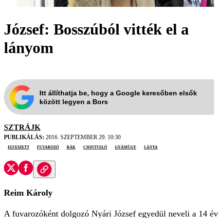
József: Bosszúból vitték el a
lányom
Itt állíthatja be, hogy a Google keresőben elsők
között legyen a Bors
SZTRÁJK
PUBLIKÁLÁS:
2016. SZEPTEMBER 29. 10:30
elveszett
fuvarozó
rák
csontvelő
gyámügy
lánya
Reim Károly
A fuvarozóként dolgozó Nyári József egyedül neveli a 14 év