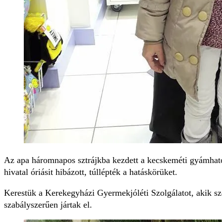
Az apa háromnapos sztrájkba kezdett a kecskeméti gyámhatós
hivatal óriásit hibázott, túllépték a hatáskörüket.
Kerestük a Kerekegyházi Gyermekjóléti Szolgálatot, akik sze
szabályszerűen jártak el.