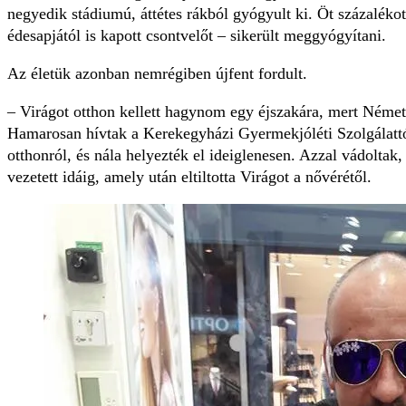
negyedik stádiumú, áttétes rákból gyógyult ki. Öt százaléko
édesapjától is kapott csontvelőt – sikerült meggyógyítani.
Az életük azonban nemrégiben újfent fordult.
– Virágot otthon kellett hagynom egy éjszakára, mert Német
Hamarosan hívtak a Kerekegyházi Gyermekjóléti Szolgálattól
otthonról, és nála helyezték el ideiglenesen. Azzal vádoltak
vezetett idáig, amely után eltiltotta Virágot a nővérétől.