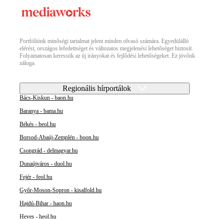
Portfóliónk minőségi tartalmat jelent minden olvasó számára. Egyedülálló
elérést, országos lefedettséget és változatos megjelenési lehetőséget biztosít.
Folyamatosan keressük az új irányokat és fejlődési lehetőségeket. Ez jövőnk
záloga.
Regionális hírportálok
Bács-Kiskun - baon.hu
Baranya - bama.hu
Békés - beol.hu
Borsod-Abaúj-Zemplén - boon.hu
Csongrád - delmagyar.hu
Dunaújváros - duol.hu
Fejér - feol.hu
Győr-Moson-Sopron - kisalfold.hu
Hajdú-Bihar - haon.hu
Heves - heol.hu