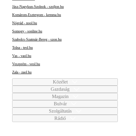
Jász-Nagykun-Szolnok - szoljon.hu
Komárom-Esztergom - kemma.hu
Nógrád - nool.hu
Somogy - sonline.hu
Szabolcs-Szatmár-Bereg - szon.hu
Tolna - teol.hu
Vas - vaol.hu
Veszprém - veol.hu
Zala - zaol.hu
Közélet
Gazdaság
Magazin
Bulvár
Szolgáltatás
Rádió