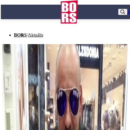
BORS
/
Aktuális