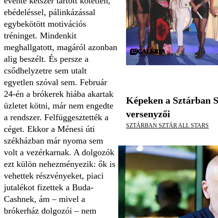
évente kétszer tartott kötetlen,
ebédeléssel, pálinkázással
egybekötött motivációs
tréninget. Mindenkit
meghallgatott, magáról azonban
GALÉRIA
GALÉRIA
GALÉRIA
GALÉRIA
GALÉRIA
GALÉRIA
GALÉRIA
GALÉRIA
GALÉRIA
GALÉRIA
GALÉRIA
GALÉRIA
GALÉRIA
GALÉRIA
GALÉRIA
GALÉRIA
GALÉRIA
GALÉRIA
GALÉRIA
GALÉRIA
GALÉRIA
GALÉRIA
GALÉRIA
GALÉRIA
GALÉRIA
GALÉRIA
GALÉRIA
GALÉRIA
GALÉRIA
GALÉRIA
alig beszélt. És persze a
csődhelyzetre sem utalt
egyetlen szóval sem. Február
24-én a brókerek hiába akartak
Képeken a Sztárban S
üzletet kötni, már nem engedte
versenyzői
a rendszer. Felfüggesztették a
SZTÁRBAN SZTÁR ALL STARS
céget. Ekkor a Ménesi úti
székházban már nyoma sem
volt a vezérkarnak. A dolgozók
ezt külön nehezményezik: ők is
vehettek részvényeket, piaci
jutalékot fizettek a Buda-
Cashnek, ám – mivel a
brókerház dolgozói – nem