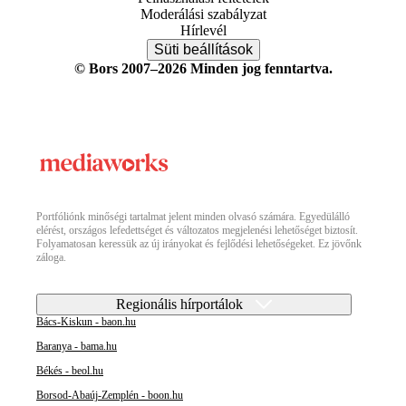
Moderálási szabályzat
Hírlevél
Süti beállítások
© Bors 2007–2026 Minden jog fenntartva.
Portfóliónk minőségi tartalmat jelent minden olvasó számára. Egyedülálló
elérést, országos lefedettséget és változatos megjelenési lehetőséget biztosít.
Folyamatosan keressük az új irányokat és fejlődési lehetőségeket. Ez jövőnk
záloga.
Regionális hírportálok
Bács-Kiskun - baon.hu
Baranya - bama.hu
Békés - beol.hu
Borsod-Abaúj-Zemplén - boon.hu