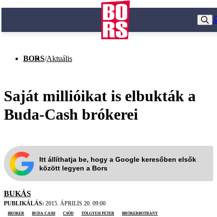
BORS
/
Aktuális
Saját millióikat is elbukták a
Buda-Cash brókerei
Itt állíthatja be, hogy a Google keresőben elsők
között legyen a Bors
BUKÁS
PUBLIKÁLÁS:
2015. ÁPRILIS 20. 09:00
bróker
Buda-Cash
csőd
Tölgyesi Péter
brókerbotrány