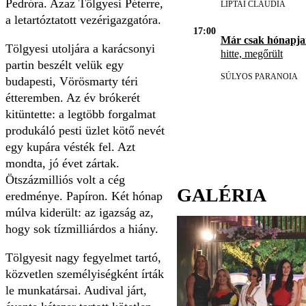
Pedróra. Azaz Tölgyesi Péterre,
LIPTAI CLAUDIA
a letartóztatott vezérigazgatóra.
17:00
Már csak hónapja
Tölgyesi utoljára a karácsonyi
hitte, megőrült
partin beszélt velük egy
SÚLYOS PARANOIA
budapesti, Vörösmarty téri
étteremben. Az év brókerét
kitüntette: a legtöbb forgalmat
produkáló pesti üzlet kötő nevét
egy kupára vésték fel. Azt
mondta, jó évet zártak.
Ötszázmilliós volt a cég
GALÉRIA
eredménye. Papíron. Két hónap
múlva kiderült: az igazság az,
hogy sok tízmilliárdos a hiány.
Tölgyesit nagy fegyelmet tartó,
közvetlen személyiségként írták
le munkatársai. Audival járt,