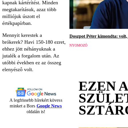
kapnak kártérítést. Minden
megtakarításuk, azaz több
milliójuk úszott el
értékpapírban.
Mennyit kerestek a
Doszpot Péter kimondta: volt, 
brókerek? Havi 150-180 ezret,
NYOMOZÓ
ehhez jött néhányuknak a
jutalék a forgalom után. Az
utóbbi években ez az összeg
elenyészô volt.
EZEN 
SZÜLE
A legfrissebb hírekért kövess
SZTÁR
minket a Bors
Google News
oldalán is!