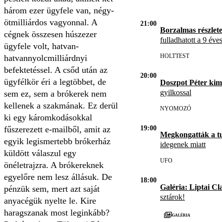
három ezer ügyfele van, négy-
ötmilliárdos vagyonnal. A
21:00
Borzalmas részlet
cégnek összesen húszezer
fulladhatott a 9 éve
ügyfele volt, hatvan-
HOLTTEST
hatvannyolcmilliárdnyi
befektetéssel. A csőd után az
20:00
ügyfélkör éri a legtöbbet, de
Doszpot Péter kim
gyilkossal
sem ez, sem a brókerek nem
kellenek a szakmának. Ez derül
NYOMOZÓ
ki egy káromkodásokkal
19:00
fűszerezett e-mailből, amit az
Megkongatták a t
egyik legismertebb brókerház
idegenek miatt
küldött válaszul egy
UFO
önéletrajzra. A brókereknek
egyelőre nem lesz állásuk. De
18:00
Galéria: Liptai Cl
pénzük sem, mert azt saját
sztárok!
anyacégük nyelte le. Kire
haragszanak most leginkább?
Galéria