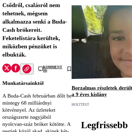
Csődről, csalásról nem
tehetnek, mégsem
alkalmazza senki a Buda-
Cash brókereit.
Feketelistára kerültek,
miközben pénzüket is
elbukták.
KOMMENT
(0)
Munkatársainktól
Borzalmas részletek derült
a 9 éves kislány
A Buda-Cash februárban dőlt be
mintegy 68 milliárdnyi
HOLTTEST
kötvénnyel. Az üzleteket
országszerte nagyjából
Legfrissebb
nyolcvan-száz bróker kötötte. A
pestiek közül akad, akinek két-