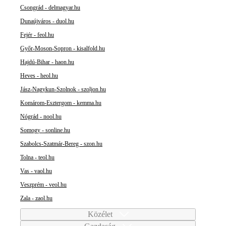
Csongrád - delmagyar.hu
Dunaújváros - duol.hu
Fejér - feol.hu
Győr-Moson-Sopron - kisalfold.hu
Hajdú-Bihar - haon.hu
Heves - heol.hu
Jász-Nagykun-Szolnok - szoljon.hu
Komárom-Esztergom - kemma.hu
Nógrád - nool.hu
Somogy - sonline.hu
Szabolcs-Szatmár-Bereg - szon.hu
Tolna - teol.hu
Vas - vaol.hu
Veszprém - veol.hu
Zala - zaol.hu
Közélet