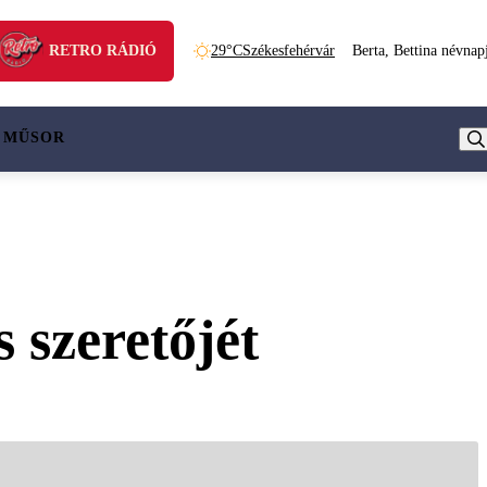
RETRO RÁDIÓ
29°C
Székesfehérvár
Berta, Bettina névnap
 MŰSOR
s szeretőjét