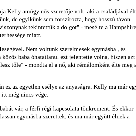
a Kelly amúgy nős szeretője volt, aki a családjával élt
ünk, de egyikünk sem forszírozta, hogy hosszú távon
iszonynak tekintettük a dolgot" - mesélte a Hampshire
terhessége miatt.
feleségével. Nem voltunk szerelmesek egymásba , és
közös baba óhatatlanul ezt jelentette volna, hiszen azt
 lesz tőle" - mondta el a nő, aki rémálomként élte meg 
án ez az egyetlen esélye az anyaságra. Kelly ma már eg
 itt még nincs vége.
abát vár, a férfi régi kapcsolata tönkrement. És ekkor
 lassan egymásba szerettek, és ma már együtt élnek a