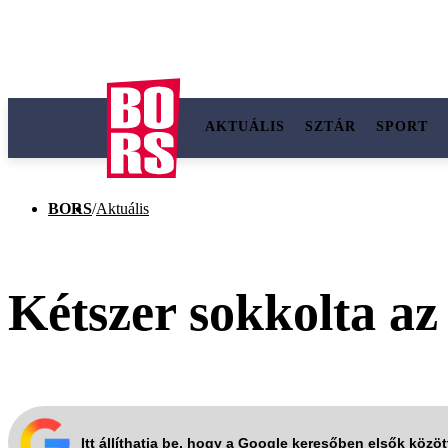
AKTUÁLIS
SZTÁR
SPORT
BORS
/
Aktuális
Kétszer sokkolta az é
Itt állíthatja be, hogy a Google keresőben elsők közö