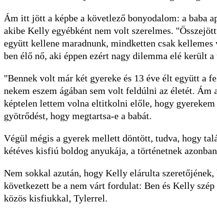
Ám itt jött a képbe a követlező bonyodalom: a baba apj
akibe Kelly egyébként nem volt szerelmes. "Összejött
együtt kellene maradnunk, mindketten csak kellemes v
ben élő nő, aki éppen ezért nagy dilemma elé került a 
"Bennek volt már két gyereke és 13 éve élt együtt a 
nekem eszem ágában sem volt feldúlni az életét. Ám a 
képtelen lettem volna eltitkolni előle, hogy gyerekem
gyötrődést, hogy megtartsa-e a babát.
Végül mégis a gyerek mellett döntött, tudva, hogy tal
kétéves kisfiú boldog anyukája, a történetnek azonban
Nem sokkal azután, hogy Kelly elárulta szeretőjének, b
következett be a nem várt fordulat: Ben és Kelly szép
közös kisfiukkal, Tylerrel.