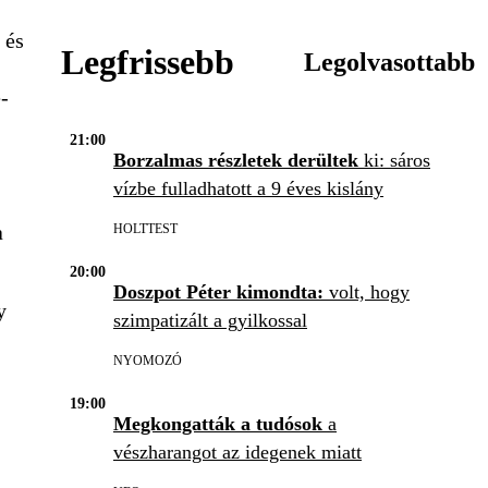
 és
Legfrissebb
Legolvasottabb
-
21:00
Borzalmas részletek derültek
ki: sáros
vízbe fulladhatott a 9 éves kislány
a
HOLTTEST
20:00
Doszpot Péter kimondta:
volt, hogy
y
szimpatizált a gyilkossal
NYOMOZÓ
19:00
Megkongatták a tudósok
a
vészharangot az idegenek miatt