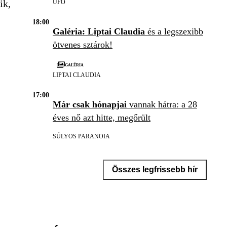
ik,
UFO
18:00
Galéria: Liptai Claudia
és a legszexibb
ötvenes sztárok!
Galéria
LIPTAI CLAUDIA
17:00
Már csak hónapjai
vannak hátra: a 28
éves nő azt hitte, megőrült
SÚLYOS PARANOIA
Összes legfrissebb hír