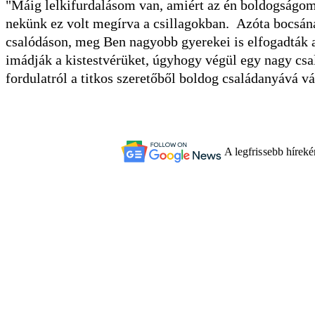
"Máig lelkifurdalásom van, amiért az én boldogságom 
nekünk ez volt megírva a csillagokban. Azóta bocsánat
csalódáson, meg Ben nagyobb gyerekei is elfogadták a
imádják a kistestvérüket, úgyhogy végül egy nagy csal
fordulatról a titkos szeretőből boldog családanyává v
A legfrissebb hírek