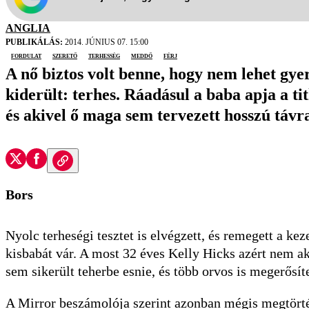
ANGLIA
PUBLIKÁLÁS:
2014. JÚNIUS 07. 15:00
fordulat
szerető
terhesség
meddő
férj
A nő biztos volt benne, hogy nem lehet gy
kiderült: terhes. Ráadásul a baba apja a tit
és akivel ő maga sem tervezett hosszú távr
Bors
Nyolc terheségi tesztet is elvégzett, és remegett a ke
kisbabát vár. A most 32 éves Kelly Hicks azért nem ak
sem sikerült teherbe esnie, és több orvos is megerősí
A Mirror beszámolója szerint azonban mégis megtörtén