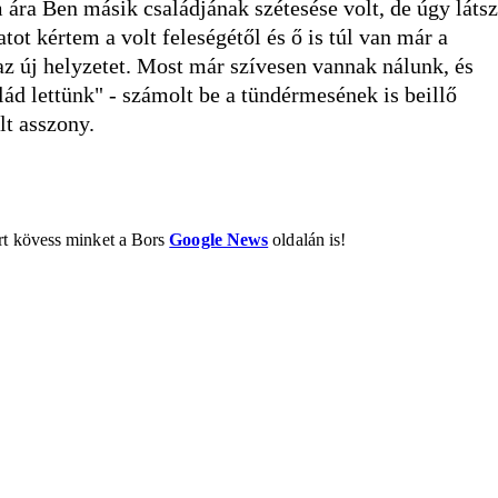
ára Ben másik családjának szétesése volt, de úgy látsz
ot kértem a volt feleségétől és ő is túl van már a
z új helyzetet. Most már szívesen vannak nálunk, és
ád lettünk" - számolt be a tündérmesének is beillő
ált asszony.
ért kövess minket a Bors
Google News
oldalán is!