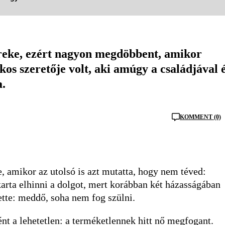
ereke, ezért nagyon megdöbbent, amikor
kos szeretője volt, aki amúgy a családjával é
a.
KOMMENT (0)
ze, amikor az utolsó is azt mutatta, hogy nem téved:
arta elhinni a dolgot, mert korábban két házasságában
tette: meddő, soha nem fog szülni.
t a lehetetlen: a terméketlennek hitt nő megfogant.