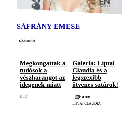
SÁFRÁNY EMESE
légtornász
Megkongatták a
Galéria: Liptai
tudósok a
Claudia és a
vészharangot az
legszexibb
idegenek miatt
ötvenes sztárok!
UFO
Galéria
LIPTAI CLAUDIA