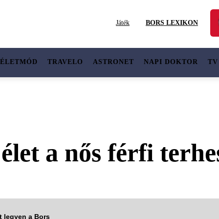
Játék
BORS LEXIKON
ÉLETMÓD
TRAVELO
ASTRONET
NAPI DOKTOR
TV
let a nős férfi terhe
tt legyen a Bors